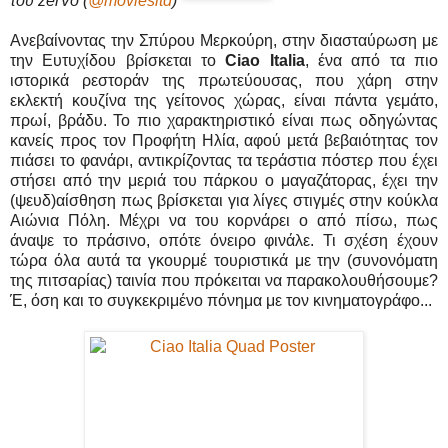
του zerVo
(
@moviesltd
)
Ανεβαίνοντας την Σπύρου Μερκούρη, στην διασταύρωση με
την Ευτυχίδου βρίσκεται το
Ciao Italia
, ένα από τα πιο
ιστορικά ρεστοράν της πρωτεύουσας, που χάρη στην
εκλεκτή κουζίνα της γείτονος χώρας, είναι πάντα γεμάτο,
πρωί, βράδυ. Το πιο χαρακτηριστικό είναι πως οδηγώντας
κανείς προς τον Προφήτη Ηλία, αφού μετά βεβαιότητας τον
πιάσει το φανάρι, αντικρίζοντας τα τεράστια πόστερ που έχει
στήσει από την μεριά του πάρκου ο μαγαζάτορας, έχει την
(ψευδ)αίσθηση πως βρίσκεται για λίγες στιγμές στην κούκλα
Αιώνια Πόλη. Μέχρι να του κορνάρει ο από πίσω, πως
άναψε το πράσινο, οπότε όνειρο φινάλε. Τι σχέση έχουν
τώρα όλα αυτά τα γκουρμέ τουριστικά με την (συνονόματη
της πιτσαρίας) ταινία που πρόκειται να παρακολουθήσουμε?
Έ, όση και το συγκεκριμένο πόνημα με τον κινηματογράφο...