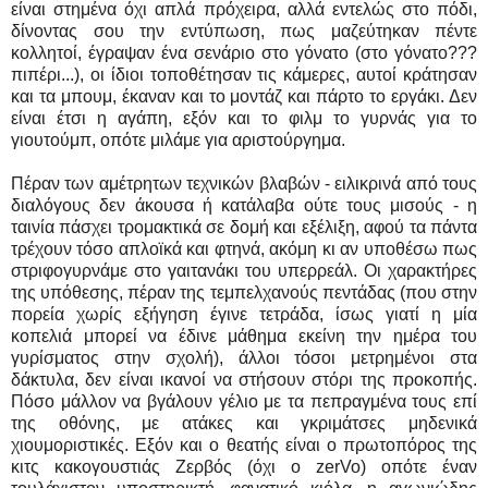
είναι στημένα όχι απλά πρόχειρα, αλλά εντελώς στο πόδι,
δίνοντας σου την εντύπωση, πως μαζεύτηκαν πέντε
κολλητοί, έγραψαν ένα σενάριο στο γόνατο (στο γόνατο???
πιπέρι...), οι ίδιοι τοποθέτησαν τις κάμερες, αυτοί κράτησαν
και τα μπουμ, έκαναν και το μοντάζ και πάρτο το εργάκι. Δεν
είναι έτσι η αγάπη, εξόν και το φιλμ το γυρνάς για το
γιουτούμπ, οπότε μιλάμε για αριστούργημα.
Πέραν των αμέτρητων τεχνικών βλαβών - ειλικρινά από τους
διαλόγους δεν άκουσα ή κατάλαβα ούτε τους μισούς - η
ταινία πάσχει τρομακτικά σε δομή και εξέλιξη, αφού τα πάντα
τρέχουν τόσο απλοϊκά και φτηνά, ακόμη κι αν υποθέσω πως
στριφογυρνάμε στο γαιτανάκι του υπερρεάλ. Οι χαρακτήρες
της υπόθεσης, πέραν της τεμπελχανούς πεντάδας (που στην
πορεία χωρίς εξήγηση έγινε τετράδα, ίσως γιατί η μία
κοπελιά μπορεί να έδινε μάθημα εκείνη την ημέρα του
γυρίσματος στην σχολή), άλλοι τόσοι μετρημένοι στα
δάκτυλα, δεν είναι ικανοί να στήσουν στόρι της προκοπής.
Πόσο μάλλον να βγάλουν γέλιο με τα πεπραγμένα τους επί
της οθόνης, με ατάκες και γκριμάτσες μηδενικά
χιουμοριστικές. Εξόν και ο θεατής είναι ο πρωτοπόρος της
κιτς κακογουστιάς Ζερβός (όχι ο zerVo) οπότε έναν