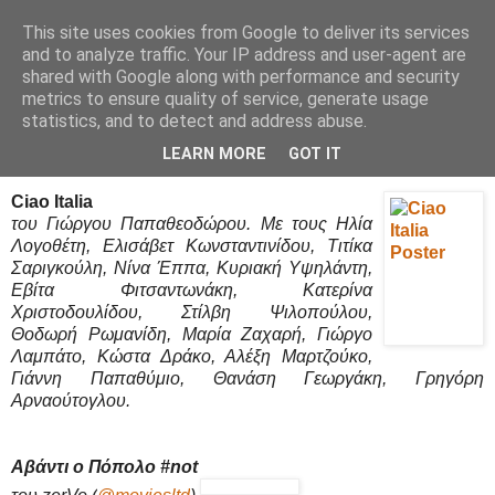
This site uses cookies from Google to deliver its services
Movies Ltd
and to analyze traffic. Your IP address and user-agent are
shared with Google along with performance and security
metrics to ensure quality of service, generate usage
statistics, and to detect and address abuse.
12/2/20
Ciao Italia - Review / Κριτική
LEARN MORE
GOT IT
Ciao Italia
του Γιώργου Παπαθεοδώρου. Με τους Ηλία
Λογοθέτη, Ελισάβετ Κωνσταντινίδου, Τιτίκα
Σαριγκούλη, Νίνα Έππα, Κυριακή Υψηλάντη,
Εβίτα Φιτσαντωνάκη, Κατερίνα
Χριστοδουλίδου, Στίλβη Ψιλοπούλου,
Θοδωρή Ρωμανίδη, Μαρία Ζαχαρή, Γιώργο
Λαμπάτο, Κώστα Δράκο, Αλέξη Μαρτζούκο,
Γιάννη Παπαθύμιο, Θανάση Γεωργάκη, Γρηγόρη
Αρναούτογλου.
Αβάντι ο Πόπολο #not