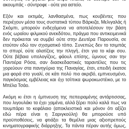
ακουμπάς - σύντροφε - ούτε για αστείο.
Εξόν και εκτιμάς, λανθασμένα, πως κουβέντες που
περιέχουν μέσα τους συστατικά τύπου Βάρκιζα, Μελιγαλάς ή
Σκόμπι, μπορούν ενδεχόμενα να αποτελέσουν την βάση
ενός ωραίου φιλμικού ανεκδότου, πράγμα που αντικειμενικά
δεν πρόκειται να συμβεί ούτε στην Δευτέρα Παρουσία, σε
ετούτον εδώ τον σχισματικό τόπο. Συνεπώς δεν το τσιμπάς
το σπυρί, ούτε αλατίζεις την πληγή, έτσι για το κέφι σου.
Ούτε βέβαια υπολογίζεις, φάουλ επίσης, ύμνους σαν την
Παντιέρα Ρόσα, σαν διασκεδαστικές ταραντέλες που τις
χορεύουν στα πανηγύρια της Παναγίας, έτσι, επειδή έκατσε
μια φορά στο γυαλί, σε κάτι πολύ πιο ακριβό, εμπνευσμένο,
παγκόσμιας εμβέλειας και όχι τσίπικα ψωροκωστέικο, με το
Μπέλα Τσάο.
Ακόμη κι έτσι η έμπνευση της πεπειραμένης αντάρτισσας,
που λιγουλάκι τα έχει χαμένα, αλλά ξέρει πολύ καλά πως να
τουμπάρει το κεφάλαιο (αποκλειστικά και μόνον ότι αξίζει
εδώ πέρα είναι η Σαριγκούλη) θα μπορούσε υπό
προϋποθέσεις, να φτιάξει τα θεμέλια μιας αξιοπρεπούς
κινηματογραφικής διάρρηξης. Τα πάντα πέραν αυτής όμως,