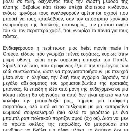
βάλει σε τάξη, δείχνοντας τους την σωστή μέθοδο της
κλοπής. Βεβαίως κάτι τέτοιο υπέχει ιδιαίτερου κινδύνου,
ενόσω τριγύρω τους κυκλοφορούν αμέτρητοι οχτροί που
μπορεί να τους καταλάβουν, σαν τον απόστρατο χουντικό
ενωμοτάρχη της βασιλικής αστυνομίας, τον μπάτσο ανιψό
του και τον περιπτερά χαφιέ, που γνωρίζει τα πάντα για τους
πάντες.
Ενδιαφέρουσα η περίπτωση μιας heist movie made in
Greece, είδους που γνωρίζει πιένες εσχάτως, κυρίως στην
μικρή οθόνη, χάρη στην σαρωτική επιτυχία του Παπέλ.
Σίριαλ ατελείωτο, που προφανώς έξαψε την περιέργεια των
εδώ συντελεστών, ώστε να πραγματοποιήσουν, με πενιχρά
μέσα είναι η αλήθεια, την δική τους εγχώρια βερσιόν, του
μεγάλο αδειάσματος του χρηματοκιβωτίου της κραταιάς
μπάνκας. Κι επειδή η ιδέα από μόνη της, ενδεχόμενα σε μια
κόπια πάστη θα οδηγούσε κι αυτό δεν είναι αρκετό για να
καλύψει την ματαιοδοξία μας, πήραμε μια απόφαση
παραπάνω, όλο αυτό να το τυλίξουμε με μια καπαρντίνα
κωμικού σουρεαλισμού (οκ) αλλά το χειρότερο με ένα
μπαμπλ ραπ πολιτικού παρτιζανισμού (όχι οκ). Διότι ναι μεν
το πρώτο σκέλος της παρωδίας, θα μπορούσε υπό
συνθήκες να βγάλει μια άλφα πλάκα, το δεύτερο δεν το