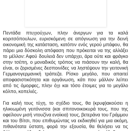
Πεντάδα πτυχιούχων, πλην άνεργων για τα καλά
κοριτσόπουλων, ευρισκόμενη σε απόγνωση για την δεινή
οικονομική της κατάσταση, κατόπιν ενός γερού μπάφου, θα
πάρει μια δύσκολη απόφαση που πρόκειται να της αλλάξει
το μέλλον: Αφού δουλειά δεν υπάρχει, άρα ούτε και φράγκο
στην τσέπη, ο μοναδικός τρόπος να πιάσουν την καλή, θα
είναι, οι ζορισμένες δεσποινίδες να ληστέψουν την γειτονική
Γερμανογερμανική τράπεζα. Ρίσκο μεγάλο, που απαιτεί
αποφασιστικότητα και οργάνωση, κάτι που μάλλον λείπει
από τις όμορφες, πλην όχι και τόσο έτοιμες για το μεγάλο
κόλπο, κοπελιές.
Για καλή τους τύχη, το σχέδιο τους, θα (κρυφ)ακούσει η
ηλικιωμένη γειτόνισσα (και σπιτονοικοκυρά τους, που της
οφείλουν μισή ντουζίνα ενοίκια) τους, βετεράνα του Γράμμου
και του Βίτσι, που επιθυμώντας να εκδικηθεί για μια ακόμη,
πιθανότατα ύστατη, φορά την εξουσία, θα θελήσει να τις