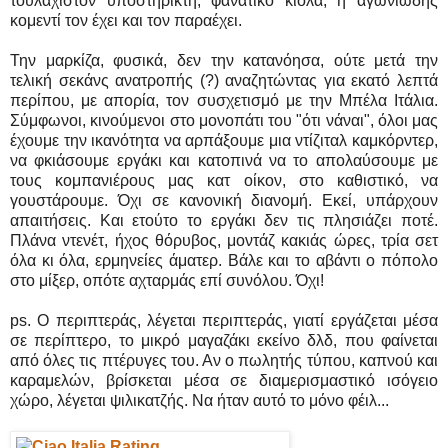
τουλάχιστον υποστηρικτή, φανατικό κιόλα, η αγωνιώδης
κομεντί τον έχει και τον παραέχει.
Την μαρκίζα, φυσικά, δεν την κατανόησα, ούτε μετά την
τελική σεκάνς ανατροπής (?) αναζητώντας για εκατό λεπτά
περίπου, με απορία, τον συσχετισμό με την Μπέλα Ιτάλια.
Σύμφωνοι, κινούμενοι στο μονοπάτι του "ότι νάναι", όλοι μας
έχουμε την ικανότητα να αρπάξουμε μια ντίζιταλ καμκόρντερ,
να φκιάσουμε εργάκι και κατοπινά να το απολαύσουμε με
τους κομπανιέρους μας κατ οίκον, στο καθιστικό, να
γουστάρουμε. Όχι σε κανονική διανομή. Εκεί, υπάρχουν
απαιτήσεις. Και ετούτο το εργάκι δεν τις πλησιάζει ποτέ.
Πλάνα ντενέτ, ήχος θόρυβος, μοντάζ κακιάς ώρες, τρία σετ
όλα κι όλα, ερμηνείες άματερ. Βάλε και το αβάντι ο πόπολο
στο μίξερ, οπότε αχταρμάς επί συνόλου. Όχι!
ps. Ο περιπτεράς, λέγεται περιπτεράς, γιατί εργάζεται μέσα
σε περίπτερο, το μικρό μαγαζάκι εκείνο δλδ, που φαίνεται
από όλες τις πτέρυγες του. Αν ο πωλητής τύπου, καπνού και
καραμελών, βρίσκεται μέσα σε διαμερισμαστικό ισόγειο
χώρο, λέγεται ψιλικατζής. Να ήταν αυτό το μόνο φέιλ...