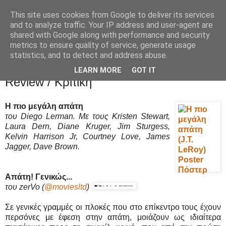
This site uses cookies from Google to deliver its services
Movies Ltd
and to analyze traffic. Your IP address and user-agent are
shared with Google along with performance and security
metrics to ensure quality of service, generate usage
statistics, and to detect and address abuse.
13/5/19
Η πιο μεγάλη απάτη (J.T. LeRoy) -
LEARN MORE
GOT IT
Review / Κριτική
Η πιο μεγάλη απάτη
του Diego Lerman. Με τους Kristen Stewart,
Laura Dern, Diane Kruger, Jim Sturgess,
Kelvin Harrison Jr, Courtney Love, James
Jagger, Dave Brown.
Απάτη! Γενικώς...
του zerVo
(
@moviesltd
)
Σε γενικές γραμμές οι πλοκές που στο επίκεντρο τους έχουν
περσόνες με έφεση στην απάτη, μοιάζουν ως ιδιαίτερα