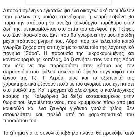
Αποφασισμένη να εγκαταλείψει ένα οικογενειακό περιβάλλον
που μάλλον της μοιάζει στενόχωρο, η νεαρή Σαβάνα θα
πάρει την απόφαση να ανοίξει καινούργιο παράθυρο στην
ζωή της, μετακομίζοντας στο σπίτι του αδελφού της Τζέφρι,
στο Σαν Φρανσίσκο. Εκεί που θα γνωρίσει την μυστηριώδη
μέχρι πρότινος μνηστή του, Λόρα, που τον τελευταίο καιρό
γνωρίζει ξεχωριστή επιτυχία με το τελευταίο της λογοτεχνικό
πόνημα "Σάρα". Η παρουσία της μικροκαμωμένης και
κοντοκουρεμένης κοπέλας, θα ξυπνήσει στον νου της Λόρα
την ιδέα να την παρουσιάσει στον κόσμο ως τον
απροσδιόριστου φύλου εκκεντρικό έφηβο συγγραφέα του
έργου της Τζ. Τ. Λερόυ, μιας και τα εξωτερικά της
χαρακτηριστικά φέρνουν πολύ με του αγοριού που έχει κτίσει
στο μυαλό της. Και πραγματικά ολόκληρος ο καλλιτεχνικός
κόσμος της Καλιφόρνια θα δείξει εκστασιασμένος στην
θωριά του λιγομίλητου νέου, που κρυμμένος πίσω από μια
κουκούλα και ένα ζευγάρι γιγάντια γυαλιά ηλίου, δεν
αποκαλύπτει και πολλά από τα χαρακτηριστικά του
προσώπου του.
Το ζήτημα για το συνολικό κίβδηλο πλάνο, θα προκύψει από