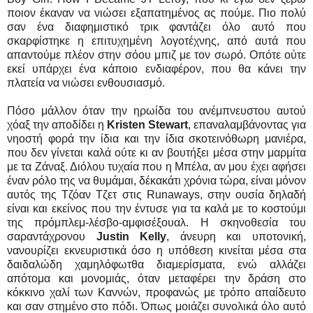
ποιον έκαναν να νιώσει εξαπατημένος ας πούμε. Πιο πολύ
σαν ένα διαφημιστικό τρικ φαντάζει όλο αυτό που
σκαρφίστηκε η επιτυχημένη λογοτέχνης, από αυτά που
απαντούμε πλέον στην σόου μπιζ με τον σωρό. Οπότε ούτε
εκεί υπάρχει ένα κάποιο ενδιαφέρον, που θα κάνει την
πλατεία να νιώσει ενθουσιασμό.
Πόσο μάλλον όταν την ηρωίδα του ανέμπνευστου αυτού
χόαξ την αποδίδει η
Kristen Stewart
, επαναλαμβάνοντας για
νηοστή φορά την ίδια και την ίδια σκοτεινόθωρη μανιέρα,
που δεν γίνεται καλά ούτε κι αν βουτήξει μέσα στην μαρμίτα
με τα Ζάναξ. Διόλου τυχαία που η Μπέλα, αν μου έχει αφήσει
έναν ρόλο της να θυμάμαι, δέκακάτι χρόνια τώρα, είναι μόνον
αυτός της Τζόαν Τζετ στις Runaways, στην ουσία δηλαδή
είναι και εκείνος που την έντυσε για τα καλά με το κοστούμι
της πρόμπλεμ-λέσβο-αμφισέξουαλ. Η σκηνοθεσία του
σαραντάχρονου
Justin Kelly
, άνευρη και υποτονική,
νανουρίζει εκνευριστικά όσο η υπόθεση κινείται μέσα στα
δαιδαλώδη χαμηλόφωτθα διαμερίσματα, ενώ αλλάζει
απότομα και μονομιάς, όταν μεταφέρει την δράση στο
κόκκινο χαλί των Καννών, προφανώς με τρόπο απαίδευτο
και σαν στημένο στο πόδι. Όπως μοιάζει συνολικά όλο αυτό