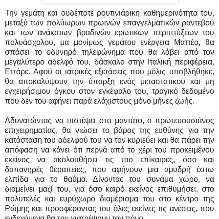
Την γεμάτη και ουδέποτε ρουτινιάρικη καθημερινότητα του,
μεταξύ των πολύωρων πρωινών επαγγελματικών ραντεβού
και των ανάκατων βραδινών ερωτικών περιπτύξεων του
πολυάσχολου, μα μονίμως γεμάτου ενέργεια Ματτέο, θα
σπάσει το οδυνηρό τηλεφώνημα που θα λάβει από τον
μεγαλύτερο αδελφό του, δάσκαλο στην Ιταλική περιφέρεια,
Εττόρε. Αφού οι ιατρικές εξετάσεις που μόλις υποβλήθηκε,
θα αποκαλύψουν την ύπαρξη ενός μεταστατικού και μη
εγχειρήσιμου όγκου στον εγκέφαλο του, τραγικό δεδομένο
που δεν του αφήνει παρά ελάχιστους μόνο μήνες ζωής.
Αδυνατώντας να πιστέψει στο μαντάτο, ο πρωτευουσιάνος
επιχειρηματίας, θα νιώσει το βάρος της ευθύνης για την
κατάσταση του αδελφού του να τον κυριεύει και θα πάρει την
απόφαση να κάνει ότι περνά από το χέρι του προκειμένου
εκείνος να ακολουθήσει τις πιο επίκαιρες, όσο και
δαπανηρές θεραπείες, που αφήνουν μια αμυδρή έστω
ελπίδα για το θαύμα. Δίνοντας του συνάμα χώρο, να
διαμείνει μαζί του, για όσο καιρό εκείνος επιθυμήσει, στο
πολυτελές και ευρύχωρο διαμέρισμα του στο κέντρο της
Ρώμης και προσφέροντας του όλες εκείνες τις ανέσεις, που
ενδεχόμενα θα του γιατρέψουν τον πόνο.