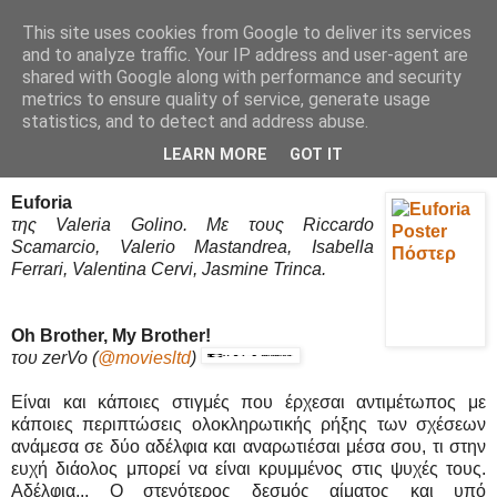
This site uses cookies from Google to deliver its services
Movies Ltd
and to analyze traffic. Your IP address and user-agent are
shared with Google along with performance and security
metrics to ensure quality of service, generate usage
statistics, and to detect and address abuse.
15/5/19
Euforia - Review / Κριτική
LEARN MORE
GOT IT
Euforia
της Valeria Golino. Με τους Riccardo
Scamarcio, Valerio Mastandrea, Isabella
Ferrari, Valentina Cervi, Jasmine Trinca.
Oh Brother, My Brother!
του zerVo
(
@moviesltd
)
Είναι και κάποιες στιγμές που έρχεσαι αντιμέτωπος με
κάποιες περιπτώσεις ολοκληρωτικής ρήξης των σχέσεων
ανάμεσα σε δύο αδέλφια και αναρωτιέσαι μέσα σου, τι στην
ευχή διάολος μπορεί να είναι κρυμμένος στις ψυχές τους.
Αδέλφια... Ο στενότερος δεσμός αίματος και υπό