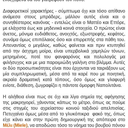
Διαφορετικοί χαρακτήρες - σύμπτωμα όχι και τόσο απίθανο
ανάμεσα στους μπράδερς, μάλλον αυτός είναι και ο
συνηθέστερος κανόνας - εντελώς είναι ο Ματτέο και Εττόρε,
με ελάχιστα έως και μηδενικά κοινά στοιχεία. Ο πρώτος είναι
άνετος, μόνιμα ευδιάθετος, ανοιχτός, εξωστρεφής, κεφάτος,
συνάμα όμως επιπόλαιος όσο και επιρρεπής στα πάθη του.
Απεναντίας ο μεγάλος, καθώς φαίνεται και πριν κτυπηθεί
από την άσχημη μοίρα, είναι υπερβολικά χαμηλών τόνων,
μετρημένος, ποτέ του φανφαρόνος και πολυλογάς μα
φιλήσυχος και με μια παροιμιώδη γαλήνη στο βλέμμα. Αυτές
οι δύο προσωπικότητες είναι που έρχονται να ταιριάξουν ως
μία συμπληρωματική, μέσα από τα καρέ που με ποιητική,
ακραία δραματική κατά τόπους, όσο όμως και γλαφυρή
ενίοτε, διάθεση, ζωγραφίζει η πάντοτε όμορφη Ναπολιτάνα.
Η αλήθεια είναι πως σε όχι και λίγα σημεία της αφήγησης
της μακρηγορεί, χάνοντας κάπως το μέτρο, όπως ας πούμε
στις στιγμές του αχρείαστου κοινού ταξιδιού απελπισίας.
Πετυχαίνει όμως μέσα από το γλυκόπικρα φακό της, όπως
είχε κάνει και στην πρώτη δημιουργική της απόπειρα στο
Μέλι (Miele)
, να αποδώσει τόσο το νόημα του βουβού πόνου