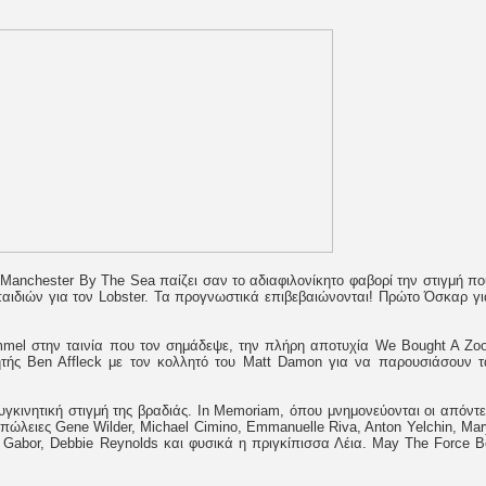
Manchester By The Sea παίζει σαν το αδιαφιλονίκητο φαβορί την στιγμή πο
παιδιών για τον Lobster. Τα προγνωστικά επιβεβαιώνονται! Πρώτο Όσκαρ γι
mmel στην ταινία που τον σημάδεψε, την πλήρη αποτυχία We Bought A Zoo
ητής Ben Affleck με τον κολλητό του Matt Damon για να παρουσιάσουν τ
γκινητική στιγμή της βραδιάς. In Memoriam, όπου μνημονεύονται οι απόντε
απώλειες Gene Wilder, Michael Cimino, Emmanuelle Riva, Anton Yelchin, Mar
a Gabor, Debbie Reynolds και φυσικά η πριγκίπισσα Λέια. May The Force B