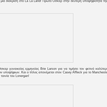
 μια διάκριση στο La La Land! Πρώτο Όσκαρ στην δεύτερη υποψηφιότητα της
σκαρ γυναικείας ερμηνείας Brie Larson για να τιμήσει τον φετινό καλύτερ
ν υποψήφιων. Και ο τίτλος απονέμεται στον Casey Affleck για το Mancheste
ταινία του Lonergan!