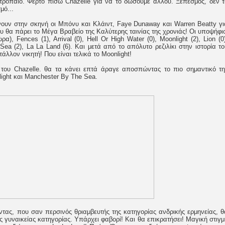
τρόπαιο. Φέρτο πίσω Chazelle για να το δώσουμε αλλού. Ξεπεσμός, δεν τ
μό...
νουν στην σκηνή οι Μπόνυ και Κλάιντ, Faye Dunaway και Warren Beatty γι
υ θα πάρει το Μέγα Βραβείο της Καλύτερης ταινίας της χρονιάς! Οι υποψήφιο
), Fences (1), Arrival (0), Hell Or High Water (0), Moonlight (2), Lion (0)
Sea (2), La La Land (6). Και μετά από το απόλυτο ρεζιλίκι στην ιστορία το
άλλον νικητή! Που είναι τελικά το Moonlight!
 του Chazelle. θα τα κάνει επτά άραγε αποσπώντας το πιο σημαντικό τη
ight και Manchester By The Sea.
ντας, που σαν περσινός θριαμβευτής της κατηγορίας ανδρικής ερμηνείας, θ
χης γυναικείας κατηγορίας. Υπάρχει φαβορί! Και θα επικρατήσει! Μαγική στιγ