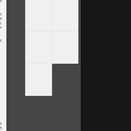
ο
α
ι
,
υ
ς
α
μή