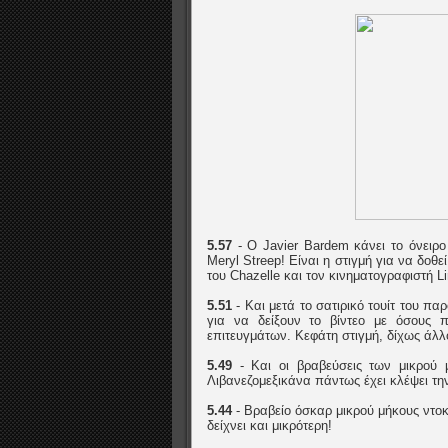
5.57
- O Javier Bardem κάνει το όνειρο
Meryl Streep! Είναι η στιγμή για να δοθ
του Chazelle και τον κινηματογραφιστή L
5.51
- Και μετά το σατιρικό τουίτ του π
για να δείξουν το βίντεο με όσους π
επιτευγμάτων. Κεφάτη στιγμή, δίχως άλλ
5.49
- Και οι βραβεύσεις των μικρού μ
Λιβανεζομεξικάνα πάντως έχει κλέψει τη
5.44
- Βραβείο όσκαρ μικρού μήκους ντοκ
δείχνει και μικρότερη!