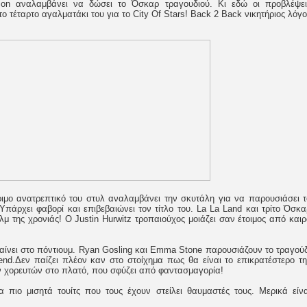
son αναλαμβάνει να δώσει το Όσκαρ τραγουδιού. Κι εδώ οι προβλέψει
το τέταρτο αγαλματάκι του για το City Of Stars! Back 2 Back νικητήριος λόγ
ιμο ανατρεπτικό του στυλ αναλαμβάνει την σκυτάλη για να παρουσιάσει τ
πάρχει φαβορί και επιβεβαιώνει τον τίτλο του. La La Land και τρίτο Όσκα
μ της χρονιάς! O Justin Hurwitz τροπαιούχος μοιάζει σαν έτοιμος από καιρ
βαίνει στο πόντιουμ. Ryan Gosling και Emma Stone παρουσιάζουν το τραγούδ
end.Δεν παίζει πλέον καν στο στοίχημα πως θα είναι το επικρατέστερο τη
ν χορευτών στο πλατό, που σφύζει από φαντασμαγορία!
 πιο μισητά τουίτς που τους έχουν στείλει θαυμαστές τους. Μερικά είνα