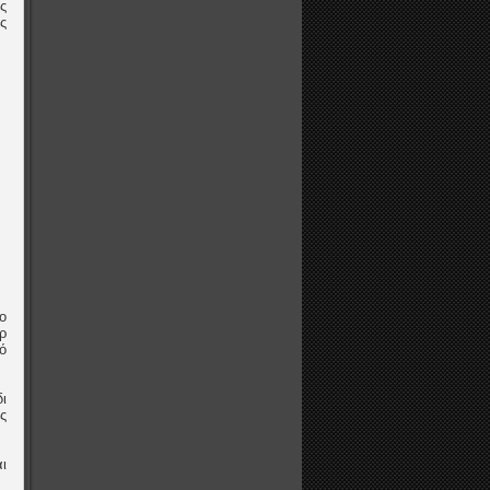
ς
ος
ο
ρ
ό
ι
ς
ι