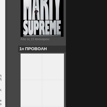
Απο τις 15 Ιανουαριου
1η ΠΡΟΒΟΛΗ
η
ή
ς
ι
ο