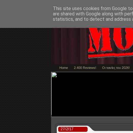
This site uses cookies from Google to 
are shared with Google along with per
statistics, and to detect and address 
Home
2.400 Reviews!
Οι ταινίες του 2026!
Marty Supreme - 
27/2/17