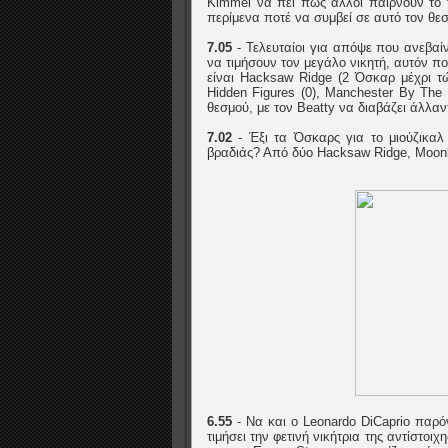
Kimmel να πει πως άλλοι παίρνουν το 
περίμενα ποτέ να συμβεί σε αυτό τον θεσ
7.05
- Τελευταίοι για απόψε που ανεβαί
να τιμήσουν τον μεγάλο νικητή, αυτόν πο
είναι Hacksaw Ridge (2 Όσκαρ μέχρι τώρα
Hidden Figures (0), Manchester By The 
θεσμού, με τον Beatty να διαβάζει άλλαντ
7.02
- Έξι τα Όσκαρς για το μιούζικαλ
βραδιάς? Από δύο Hacksaw Ridge, Moonl
6.55
- Να και ο Leonardo DiCaprio παρό
τιμήσει την φετινή νικήτρια της αντίστοι