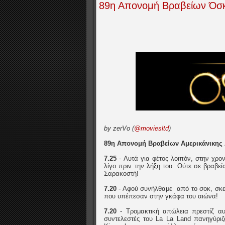
89η Απονομή Βραβείων Όσκ
by zerVo (
@moviesltd
)
89η Απονομή Βραβείων Αμερικάνικης 
7.25
- Αυτά για φέτος λοιπόν, στην χρο
λίγο πριν την λήξη του. Ούτε σε βραβεί
Σαρακοστή!
7.20
- Αφού συνήλθαμε από το σοκ, σκεφ
που υπέπεσαν στην γκάφα του αιώνα!
7.20
- Τρομακτική απώλεια πρεστίζ αυ
συντελεστές του La La Land πανηγύριζ