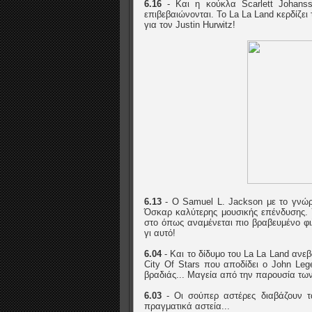
6.16
- Και η κούκλα Scarlett Johans
επιβεβαιώνονται. Το La La Land κερδίζει 
για τον Justin Hurwitz!
6.13
- Ο Samuel L. Jackson με το γνώρ
Όσκαρ καλύτερης μουσικής επένδυσης. Υ
στο όπως αναμένεται πιο βραβευμένο φιλ
γι αυτό!
6.04
- Και το δίδυμο του La La Land ανε
City Of Stars που αποδίδει ο John Leg
βραδιάς... Μαγεία από την παρουσία τω
6.03
- Oι σούπερ αστέρες διαβάζουν τα
πραγματικά αστεία...