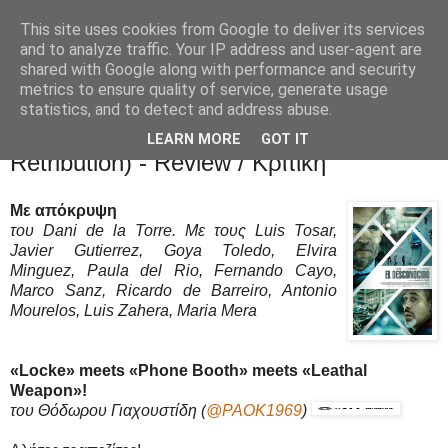
This site uses cookies from Google to deliver its services
Movies Ltd
and to analyze traffic. Your IP address and user-agent are
shared with Google along with performance and security
metrics to ensure quality of service, generate usage
statistics, and to detect and address abuse.
7/6/16
Με απόκρυψη (El desconocido /
LEARN MORE
GOT IT
Retribution) - Review / Κριτική
Με απόκρυψη
του Dani de la Torre. Με τους Luis Tosar,
Javier Gutierrez, Goya Toledo, Elvira
Minguez, Paula del Rio, Fernando Cayo,
Marco Sanz, Ricardo de Barreiro, Antonio
Mourelos, Luis Zahera, Maria Mera
«Locke» meets «Phone Booth» meets «Leathal
Weapon»!
του Θόδωρου Γιαχουστίδη
(
@PAOK1969
)