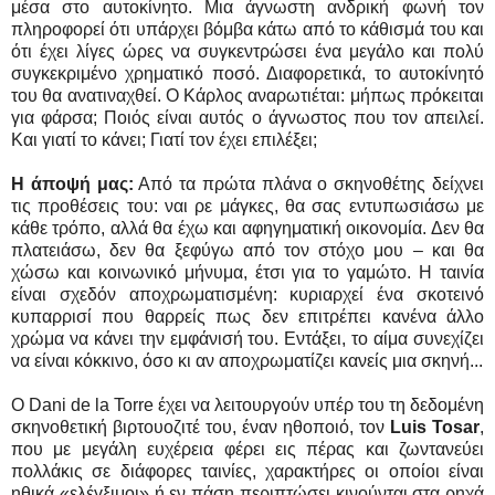
μέσα στο αυτοκίνητο. Μια άγνωστη ανδρική φωνή τον
πληροφορεί ότι υπάρχει βόμβα κάτω από το κάθισμά του και
ότι έχει λίγες ώρες να συγκεντρώσει ένα μεγάλο και πολύ
συγκεκριμένο χρηματικό ποσό. Διαφορετικά, το αυτοκίνητό
του θα ανατιναχθεί. Ο Κάρλος αναρωτιέται: μήπως πρόκειται
για φάρσα; Ποιός είναι αυτός ο άγνωστος που τον απειλεί.
Και γιατί το κάνει; Γιατί τον έχει επιλέξει;
Η άποψή μας:
Από τα πρώτα πλάνα ο σκηνοθέτης δείχνει
τις προθέσεις του: ναι ρε μάγκες, θα σας εντυπωσιάσω με
κάθε τρόπο, αλλά θα έχω και αφηγηματική οικονομία. Δεν θα
πλατειάσω, δεν θα ξεφύγω από τον στόχο μου – και θα
χώσω και κοινωνικό μήνυμα, έτσι για το γαμώτο. Η ταινία
είναι σχεδόν αποχρωματισμένη: κυριαρχεί ένα σκοτεινό
κυπαρρισί που θαρρείς πως δεν επιτρέπει κανένα άλλο
χρώμα να κάνει την εμφάνισή του. Εντάξει, το αίμα συνεχίζει
να είναι κόκκινο, όσο κι αν αποχρωματίζει κανείς μια σκηνή...
Ο Dani de la Torre έχει να λειτουργούν υπέρ του τη δεδομένη
σκηνοθετική βιρτουοζιτέ του, έναν ηθοποιό, τον
Luis Tosar
,
που με μεγάλη ευχέρεια φέρει εις πέρας και ζωντανεύει
πολλάκις σε διάφορες ταινίες, χαρακτήρες οι οποίοι είναι
ηθικά «ελέγξιμοι» ή εν πάση περιπτώσει κινούνται στα ρηχά