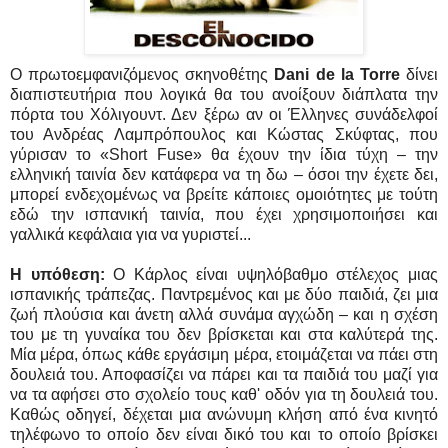
Ο πρωτοεμφανιζόμενος σκηνοθέτης
Dani de la Torre
δίνει
διαπιστευτήρια που λογικά θα του ανοίξουν διάπλατα την
πόρτα του Χόλιγουντ. Δεν ξέρω αν οι Έλληνες συνάδελφοί
του Ανδρέας Λαμπρόπουλος και Κώστας Σκύφτας, που
γύρισαν το «Short Fuse» θα έχουν την ίδια τύχη – την
ελληνική ταινία δεν κατάφερα να τη δω – όσοι την έχετε δει,
μπορεί ενδεχομένως να βρείτε κάποιες ομοιότητες με τούτη
εδώ την ισπανική ταινία, που έχει χρησιμοποιήσει και
γαλλικά κεφάλαια για να γυριστεί...
Η υπόθεση:
Ο Κάρλος είναι υψηλόβαθμο στέλεχος μιας
ισπανικής τράπεζας. Παντρεμένος και με δύο παιδιά, ζει μια
ζωή πλούσια και άνετη αλλά συνάμα αγχώδη – και η σχέση
του με τη γυναίκα του δεν βρίσκεται και στα καλύτερά της.
Μία μέρα, όπως κάθε εργάσιμη μέρα, ετοιμάζεται να πάει στη
δουλειά του. Αποφασίζει να πάρει και τα παιδιά του μαζί για
να τα αφήσει στο σχολείο τους καθ' οδόν για τη δουλειά του.
Καθώς οδηγεί, δέχεται μια ανώνυμη κλήση από ένα κινητό
τηλέφωνο το οποίο δεν είναι δικό του και το οποίο βρίσκει