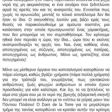
νερά της μη ακεραιότητας κι ένα σενάριο που ξεδιπλώνει
αργά τις αρετές του και τις ανατροπές του. Εννοείται πως
χωρίς το αγωνιώδες μοντάζ το τελικό αποτέλεσμα δεν θα
ήταν το ίδιο. Ο σκηνοθέτης λοιπόν μας βάζει εμάς τους
θεατές να παρακολουθούμε με αμείωτο σασπένς μια
κατάσταση στην οποία πρωταγωνιστεί ένας χαρακτήρας,
που δεν μπορούμε να τον συμπαθήσουμε. Τον κρίνουμε
ηθικά όσο περνάει η ώρα, την ίδια... ώρα που κι εκείνος
αναπροσδιορίζει τις αρχές του. Ναι, ένας καθίκης είναι,
αποτυχημένος ως σύζυγος, αποτυχημένος ως πατέρας,
αποτυχημένος ως άνθρωπος. Μόνο ως τραπεζίτης είναι
πετυχημένος!
Μόνο ως μίσθερνο όργανο του καπιταλισμού κατορθώνει να
πάρει εύσημα, καθώς βγάζει χρήματα (πάρα πολλά χρήματα)
για την τράπεζά του, γνωρίζοντας πως χαντακώνει
ανθρώπινες ζωές φτωχών ανθρώπων οι οποίοι έχουν
προσδοκίες για κάτι καλύτερο. Και όχι, το να ξεπλένεις το
αίμα στα χέρια σου με το νερό της βροχής (εξαιρετική σκηνή)
δεν μπορεί να είναι ανάλογο με το «νίπτω τα χείρας μου» του
Πόντιου Πιλάτου! Ο Dani de la Torre για το μεγαλύτερο
τμήμα της ταινίας κατορθώνει να κρατάει αυτήν την κρίσιμη