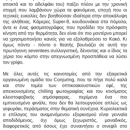
αποκτά και το αδελφάκι του) παίζει πλέον με την χρονική
στιγμή που λαμβάνουν χώρα τα φαινόμενα, εποχή που οι
τεχνικές ευκολίες δεν βοηθούσαν ιδιαίτερα στην αποκάλυψη
της αλήθειας. Κάμερες Super-8, κουδουνάκια στα πόμολα,
άντε κι ένας φασματογράφος που προδίδει την πρόσφατη
κίνηση από την θερμότητα, δεν είναι ότι πιο μοντέρνο μπορεί
να χρησιμοποιήσει κανείς για να εξολοθρεύσει το Κακό. Κι
όμως πόντο - πόντο ο θεατής βουλιάζει σε αυτή την
πρωτόγονη seventees συλλογιστική, δένοντας και ο ίδιος τα
χέρια του κόμπο στην απεγνωσμένη προσπάθεια να λύσει
τον γρίφο.
Με όλες αυτές τις καινοτομίες από την εξαιρετικά
οργανωμένη ομάδα του Conjuring, που τα πήγε πολύ καλά
και στον τομέα των οπτικοακουστικών εφέ, της
απεικονισμένης chilling φωτογραφίας και του κτισίματος
κλειστοφοβικής ατμόσφαιρας, περίμενα ένα πιο
εμπνευσμένο φινάλε, που δεν θα λειτουργούσε απλώς ως
γεφυράκι, περάσματος στην θεματική συνέχεια. Κυριολεκτικά
ο επίλογος του αναμενόμενου εξορκισμού είναι γενναία
αποδιδόμενος, όχι όμως ξεχωριστός, μοναδικός,
διαφορετικός από όσους έχει συναντήσει ο σινεφίλ στο