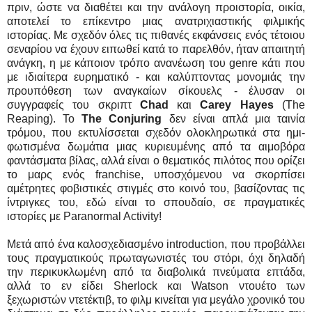
πριν, ώστε να διαθέτει και την ανάλογη προιστορία, οικία,
αποτελεί το επίκεντρο μιας ανατριχιαστικής φιλμικής
ιστορίας. Με σχεδόν όλες τις πιθανές εκφάνσεις ενός τέτοιου
σεναρίου να έχουν ειπωθεί κατά το παρελθόν, ήταν απαιτητή
ανάγκη, η με κάποιον τρόπο ανανέωση του genre κάτι που
με ιδιαίτερα ευρηματικό - και καλύπτοντας μονομιάς την
προυπόθεση των αναγκαίων σίκουελς - έλυσαν οι
συγγραφείς του σκριπτ
Chad
και
Carey Hayes
(The
Reaping). Το
The Conjuring
δεν είναι απλά μια ταινία
τρόμου, που εκτυλίσσεται σχεδόν ολοκληρωτικά στα ημι-
φωτισμένα δωμάτια μιας κυριευμένης από τα αιμοβόρα
φαντάσματα βίλας, αλλά είναι ο θεματικός πιλότος που ορίζει
το μαρς ενός franchise, υποσχόμενου να σκορπίσει
αμέτρητες φοβιστικές στιγμές στο κοινό του, βασίζοντας τις
ίντριγκες του, εδώ είναι το σπουδαίο, σε πραγματικές
ιστορίες με Paranormal Activity!
Μετά από ένα καλοσχεδιασμένο introduction, που προβάλλει
τους πραγματικούς πρωταγωνιστές του στόρι, όχι δηλαδή
την περικυκλωμένη από τα διαβολικά πνεύματα επτάδα,
αλλά το εν είδει Sherlock και Watson ντουέτο των
ξεχωριστών ντετέκτιβ, το φιλμ κινείται για μεγάλο χρονικό του