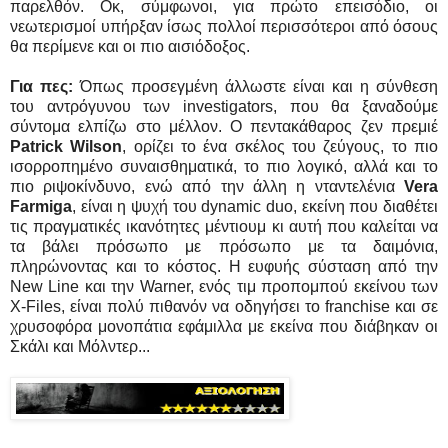
παρελθόν. Οκ, σύμφωνοι, για πρώτο επεισόδιο, οι
νεωτερισμοί υπήρξαν ίσως πολλοί περισσότεροι από όσους
θα περίμενε και οι πιο αισιόδοξος.
Για πες:
Όπως προσεγμένη άλλωστε είναι και η σύνθεση
του αντρόγυνου των investigators, που θα ξαναδούμε
σύντομα ελπίζω στο μέλλον. Ο πεντακάθαρος ζεν πρεμιέ
Patrick Wilson
, ορίζει το ένα σκέλος του ζεύγους, το πιο
ισορροπημένο συναισθηματικά, το πιο λογικό, αλλά και το
πιο ριψοκίνδυνο, ενώ από την άλλη η νταντελένια
Vera
Farmiga
, είναι η ψυχή του dynamic duo, εκείνη που διαθέτει
τις πραγματικές ικανότητες μέντιουμ κι αυτή που καλείται να
τα βάλει πρόσωπο με πρόσωπο με τα δαιμόνια,
πληρώνοντας και το κόστος. Η ευφυής σύσταση από την
New Line και την Warner, ενός τιμ προπομπού εκείνου των
X-Files, είναι πολύ πιθανόν να οδηγήσει το franchise και σε
χρυσοφόρα μονοπάτια εφάμιλλα με εκείνα που διάβηκαν οι
Σκάλι και Μόλντερ...