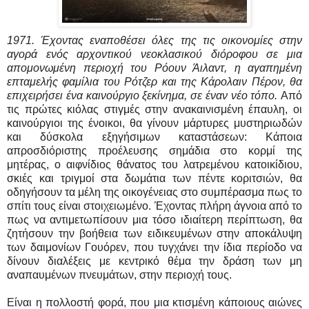
1971. Έχοντας εναποθέσει όλες της τις οικονομίες στην
αγορά ενός αρχοντικού νεοκλασικού διόροφου σε μια
απομονωμένη περιοχή του Ρόουν Άιλαντ, η αγαπημένη
επταμελής φαμίλια του Ρότζερ και της Κάρολαιν Πέρον, θα
επιχειρήσει ένα καινούργιο ξεκίνημα, σε έναν νέο τόπο.
Από
τις πρώτες κιόλας στιγμές στην ανακαινισμένη έπαυλη, οι
καινούργιοι της ένοικοι, θα γίνουν μάρτυρες μυστηριωδών
και δύσκολα εξηγήσιμων καταστάσεων: Κάποια
απροσδιόριστης προέλευσης σημάδια στο κορμί της
μητέρας, ο αιφνίδιος θάνατος του λατρεμένου κατοικίδιου,
σκιές και τριγμοί στα δωμάτια των πέντε κοριτσιών, θα
οδηγήσουν τα μέλη της οικογένειας στο συμπέρασμα πως το
σπίτι τους είναι στοιχειωμένο. Έχοντας πλήρη άγνοια από το
πως να αντιμετωπίσουν μια τόσο ιδιαίτερη περίπτωση, θα
ζητήσουν την βοήθεια των ειδικευμένων στην αποκάλυψη
των δαιμονίων Γουόρεν, που τυγχάνει την ίδια περίοδο να
δίνουν διαλέξεις με κεντρικό θέμα την δράση των μη
αναπαυμένων πνευμάτων, στην περιοχή τους.
Είναι η πολλοστή φορά, που μια κτισμένη κάποιους αιώνες