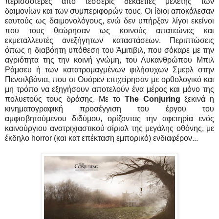
περισσότερες από τέσσερις δεκαετίες μελέτης των
δαιμονίων και των συμπεριφορών τους. Οι ίδιοι αποκάλεσαν
εαυτούς ως δαιμονολόγους, ενώ δεν υπήρξαν λίγοι εκείνοι
που τους θεώρησαν ως κοινούς απατεώνες και
εκμεταλλευτές ανεξήγητων καταστάσεων. Περιπτώσεις
όπως η διαβόητη υπόθεση του Άμιτιβιλ, που σόκαρε με την
αγριότητα της την κοινή γνώμη, του Λυκανθρώπου Μπιλ
Ράμσευ ή των κατατρομαγμένων φιλήσυχων Σμερλ στην
Πενσιλβάνια, που οι Ουόρεν επιχείρησαν με ορθολογικό και
μη τρόπο να εξηγήσουν αποτελούν ένα μέρος και μόνο της
πολυετούς τους δράσης. Με το
The Conjuring
ξεκινά η
κινηματογραφική προσέγγιση του έργου του
αμφισβητούμενου διδύμου, ορίζοντας την αφετηρία ενός
καινούργιου ανατριχιαστικού σίριαλ της μεγάλης οθόνης, με
έκδηλο horror (και κατ επέκταση εμπορικό) ενδιαφέρον...