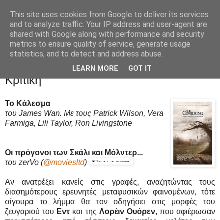
This site uses cookies from Google to deliver its services
Movies Ltd
and to analyze traffic. Your IP address and user-agent are
shared with Google along with performance and security
metrics to ensure quality of service, generate usage
statistics, and to detect and address abuse.
26/9/13
Το Κάλεσμα (The Conjuring) - Review /
LEARN MORE
GOT IT
Κριτική
Το Κάλεσμα
του James Wan. Με τους Patrick Wilson, Vera
Farmiga, Lili Taylor, Ron Livingstone
Οι πρόγονοι των Σκάλι και Μόλντερ...
του zerVo
(
@moviesltd
)
Αν ανατρέξει κανείς στις γραφές, αναζητώντας τους
διασημότερους ερευνητές μεταφυσικών φαινομένων, τότε
σίγουρα το λήμμα θα τον οδηγήσει στις μορφές του
ζευγαριού του
Εντ
και της
Λορέιν Ουόρεν
, που αφιέρωσαν