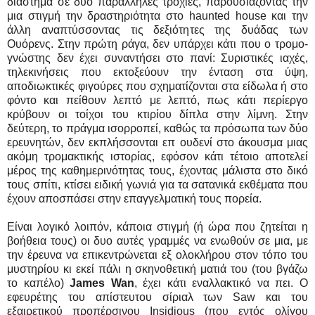
διάστημα σε δύο παράλληλες τροχιές, παρουσιάζοντας την
μια στιγμή την δραστηριότητα στο haunted house και την
άλλη αναπτύσσοντας τις δεξιότητες της δυάδας των
Ουόρενς. Στην πρώτη ράγα, δεν υπάρχει κάτι που ο τρομο-
γνώστης δεν έχει συναντήσει στο πανί: Συριστικές ιαχές,
τηλεκινήσεις που εκτοξεύουν την ένταση στα ύψη,
αποδιωκτικές φιγούρες που σχηματίζονται στα είδωλα ή στο
φόντο και πείθουν λεπτό με λεπτό, πως κάτι περίεργο
κρύβουν οι τοίχοι του κτιρίου δίπλα στην λίμνη. Στην
δεύτερη, το πράγμα ισορροπεί, καθώς τα πρόσωπα των δύο
ερευνητών, δεν εκπλήσσονται επ ουδενί στο άκουσμα μιας
ακόμη τρομακτικής ιστορίας, εφόσον κάτι τέτοιο αποτελεί
μέρος της καθημερινότητας τους, έχοντας μάλιστα στο δικό
τους σπίτι, κτίσει ειδική γωνιά για τα σατανικά εκθέματα που
έχουν αποσπάσει στην επαγγελματική τους πορεία.
Είναι λογικό λοιπόν, κάποια στιγμή (ή ώρα που ζητείται η
βοήθεια τους) οι δυο αυτές γραμμές να ενωθούν σε μια, με
την έρευνα να επικεντρώνεται εξ ολοκλήρου στον τόπο του
μυστηρίου κι εκεί πάλι η σκηνοθετική ματιά του (του βγάζω
το καπέλο)
James Wan
, έχει κάτι εναλλακτικό να πει. Ο
εφευρέτης του απίστευτου σίριαλ των Saw και του
εξαιρετικού προπέρσινου Insidious (που εντός ολίγου