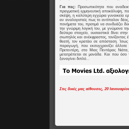
Για πες:
Προσωπικότητα που αναδεικ
πραγματική ερμηνευτική αποκάλυψη, πο
σκέψη, η καλύτερη εγχώρια γυναικεία ερ
αν αναλογιστείς πως το αντίπαλον δέος
πονήματα του, προτιμά να συνδυάζει δύ
την γνώριμη λογική του, με γνώμονα την
δεύτερο στοιχείο, ουσιαστικά δίνει σ
σιωπηλός και ανέκφραστος, τονίζοντας έτ
θεατή, τον κρατάει σε απόσταση. Ίσως
παραγωγή, που εκσυγχρονίζει άλλοτε 
Πρετεντέρη, στο Μιας Πεντάρας Νιάτα
μετατρέπεται σε μονάδα. Και που όσο 
ξαναγίνει διπλό...
Στις δικές μας αίθουσες, 20 Ιανουαρί