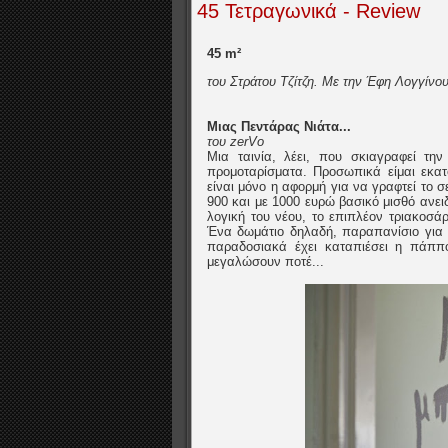
45 Τετραγωνικά - Review
45 m²
του Στράτου Τζίτζη. Με την Έφη Λογγίνο
Μιας Πεντάρας Νιάτα...
του zerVo
Μια ταινία, λέει, που σκιαγραφεί τ
προμοταρίσματα. Προσωπικά είμαι εκατό
είναι μόνο η αφορμή για να γραφτεί το 
900 και με 1000 ευρώ βασικό μισθό ανειδ
λογική του νέου, το επιπλέον τριακοσά
Ένα δωμάτιο δηλαδή, παραπανίσιο για ν
παραδοσιακά έχει καταπιέσει η πάππ
μεγαλώσουν ποτέ...