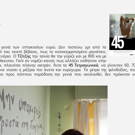
υ
ην γενιά των επτακοσίων ευρώ. Δεν πιστεύω γρι από τα
 τοις εκατό βέβαιος, πως το κατακερματισμένο μηνιάτικο,
σενάριο. Ο
Τζίτζης
την ταινία θα την γύριζε και με 800 και με
ίκευτου. Γιατί αν νομίζει κανείς πως αλλάζει οτιδήποτε στην
ρι, πλανάται πλάνην οικτράν. Άντε τα
45 Τετραγωνικά
, να γίνονταν 60, 70
α νιώσει η μιζέρια πιο άνετα και ευρύχωρα. Τα μέτρα της φιλοδοξίας, πο
ου προς πάππου παράδοση την γενιά που ακολουθεί, δεν πρόκειται ν