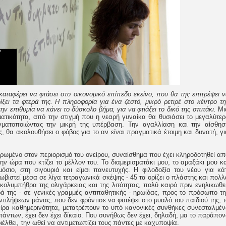
 καταφέρει να φτάσει στο οικονομικό επίπεδο εκείνο, που θα της επιτρέψει ν
ίξει τα φτερά της. Η πληροφορία για ένα ζεστό, μικρό ρετιρέ στο κέντρο τη
την επιθυμία να κάνει το δύσκολο βήμα, για να φτιάξει το δικό της σπιτάκι.
Μι
ματικότητα, από την στιγμή που η νεαρή γυναίκα θα θυσιάσει το μεγαλύτερ
ματοποιώντας την μικρή της υπέρβαση. Την αγαλλίαση και την αίσθησ
θα ακολουθήσει ο φόβος για το αν είναι πραγματικά έτοιμη και δυνατή, γι
ιερωμένο στον περιορισμό του ονείρου, συναίσθημα που έχει κληροδοτηθεί απ
ην ώρα που κτίζει το μέλλον του. Το διαμερισματάκι μου, το αμαξάκι μου κα
όσιο, στη σιγουριά και είμαι πανευτυχής. Η φιλοδοξία του νέου για κάτ
ωβιστεί μέσα σε λίγα τετραγωνικά σκέψης - 45 τα ορίζει ο πλάστης και πολλ
 κολυμπήθρα της ολιγάρκειας και της λιτότητας, πολύ καιρό πριν ενηλικωθεί
ρά της - σε γενικές γραμμές αντιπαθητικής - ηρωίδας, προς το πρόσωπο τη
ιλήψεων μάνας, που δεν φρόντισε να φυτέψει στο μυαλό του παιδιού της, τ
τείρα καθημερινότητα, μετατρέπουν το υπό κανονικές συνθήκες συνεσταλμέν
πάντων, έχει δεν έχει δίκαιo. Που συνήθως δεν έχει, δηλαδή, μα το παράπον
έλθει, την ωθεί να αντιμετωπίζει τους πάντες με καχυποψία.