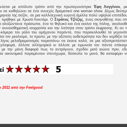
νύεται με απόλυτο τρόπο από την πρωταγωνίστρια
Έφη Λογγίνου
, μι
υ σε καθηλώνει σε ένα συνεχές δραματικό one woman show. Δίχως δεύτερ
μηνεία της σεζόν, σε μια καλλιτεχνική ευγενή άμιλλα πολύ υψηλού επιπέδου
, τιμήθηκε με Χρυσό Λιοντάρι. Ο
Στράτος Τζίτζης
, ένας σκηνοθέτης που στ
ο ολοζώντανα πρόσωπα, ένα το θηλυκό και ένα εκείνο της πόλης, ακολουθε
 συναισθηματική ισορροπία και την λιτότητα στον τρόπο έκφρασης. Κι αν τ
την κάμερα τον ρόλο του αμήχανου παρόντα, που παρακολουθεί τα γεγονότ
σι τον ρεαλισμό, το πρώτο, με την οξύτατη ουδετερότητα του δεν κερδίζει το
 λίγος μελοδραματισμός παραπάνω να έκανε καλό, σε μια αξιοπρεπέστατ
γλαφυρά, άλλοτε αλληγορικά κι άλλοτε με ειρωνεία τον πάντα επίκαιρ
, με την μόνη διαφορά πως το αντρόγυνο, σχεδόν μισό αιώνα πριν, εδ
τα οικονομικά παραμένουν στενόχωρα, δύσκολα το μονό, θα καταφέρει ν
ου 2011 από την Feelgood