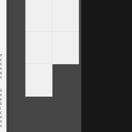
α
ς
α
ο
η
α
ό
ι
ι
ά
.
ς
ο
ο
ο