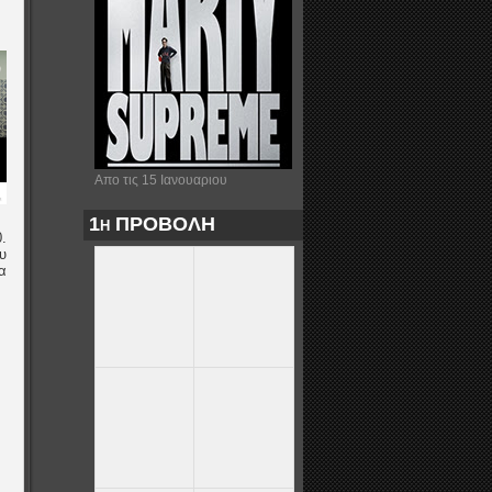
Απο τις 15 Ιανουαριου
1η ΠΡΟΒΟΛΗ
.
υ
α