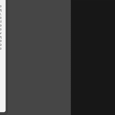
α
η
,
α
ί
ο
α
ν
η
ο
ώ
α