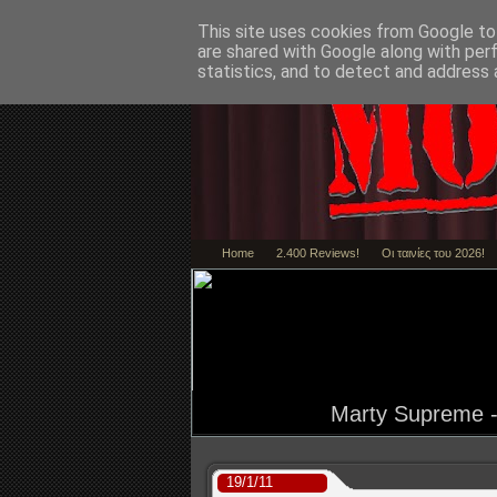
This site uses cookies from Google to 
are shared with Google along with per
statistics, and to detect and address 
Home
2.400 Reviews!
Οι ταινίες του 2026!
Marty Supreme - 
19/1/11