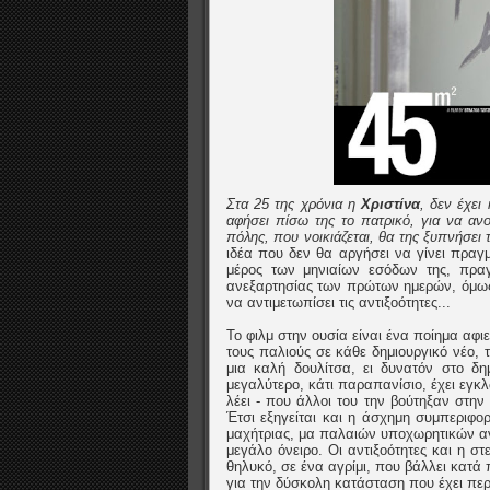
Στα 25 της χρόνια η
Χριστίνα
, δεν έχει
αφήσει πίσω της το πατρικό, για να ανο
πόλης, που νοικιάζεται, θα της ξυπνήσει 
ιδέα που δεν θα αργήσει να γίνει πραγ
μέρος των μηνιαίων εσόδων της, πραγ
ανεξαρτησίας των πρώτων ημερών, όμως, 
να αντιμετωπίσει τις αντιξοότητες...
Το φιλμ στην ουσία είναι ένα ποίημα αφ
τους παλιούς σε κάθε δημιουργικό νέο, τ
μια καλή δουλίτσα, ει δυνατόν στο δημ
μεγαλύτερο, κάτι παραπανίσιο, έχει εγκλ
λέει - που άλλοι του την βούτηξαν στην
Έτσι εξηγείται και η άσχημη συμπεριφο
μαχήτριας, μα παλαιών υποχωρητικών αντ
μεγάλο όνειρο. Οι αντιξοότητες και η σ
θηλυκό, σε ένα αγρίμι, που βάλλει κατά 
για την δύσκολη κατάσταση που έχει περι