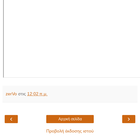
zerVo
στις
12:02 π.μ.
‹
›
Αρχική σελίδα
Προβολή έκδοσης ιστού