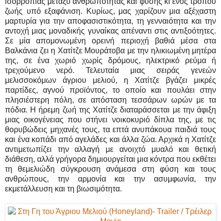
ισορροπίας μεταξύ ανθρωπότητας και φύσης κι ενός τρόπου
ζωής υπό εξαφάνιση. Κυρίως, μας χαρίζουν μια αξέχαστη
μαρτυρία για την αποφασιστικότητα, τη γενναιότητα και την
αντοχή μιας μοναδικής γυναίκας απέναντι στις αντιξοότητες.
Σε μία απομονωμένη ορεινή περιοχή βαθιά μέσα στα
Βαλκάνια ζει η Χατίτζε Μουράτοβα με την ηλικιωμένη μητέρα
της, σε ένα χωριό χωρίς δρόμους, ηλεκτρικό ρεύμα ή
τρεχούμενο νερό. Τελευταία μιας σειράς γενεών
μελισσοκόμων άγριου μελιού, η Χατίτζε βγάζει μικρές
παρτίδες, αγνού προϊόντος, το οποίο και πουλάει στην
πλησιέστερη πόλη, σε απόσταση τεσσάρων ωρών με τα
πόδια. Η ήρεμη ζωή της Χατίτζε διαταράσσεται με την άφιξη
μιας οικογένειας που στήνει νοικοκυριό δίπλα της, με τις
θορυβώδεις μηχανές τους, τα επτά ανυπάκουα παιδιά τους
και ένα κοπάδι από αγελάδες και άλλα ζώα. Αρχικά η Χατίτζε
αντιμετωπίζει την αλλαγή με ανοιχτό μυαλό και θετική
διάθεση, αλλά γρήγορα δημιουργείται μια κόντρα που εκθέτει
τη θεμελιώδη σύγκρουση ανάμεσα στη φύση και τους
ανθρώπους, την αρμονία και την ασυμφωνία, την
εκμετάλλευση και τη βιωσιμότητα.