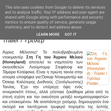
This site uses cookies from Google to deliver its services
Movies Ltd
and to analyze traffic. Your IP address and user-agent are
shared with Google along with performance and security
metrics to ensure quality of service, generate usage
statistics, and to detect and address abuse.
16/2/20
Στη Γη του Άγριου Μελιού (Honeyland) -
LEARN MORE
GOT IT
Trailer / Τρέιλερ
Άγριες Μέλισσες!
Το πολυβραβευμένο
ντοκιμαντέρ
Στη Γη του Άγριου Μελιού
(Honeyland)
αποτελεί το ντεμπούτο των
σκηνοθετών Λιούμπομιρ Στεφάνοφ και
Τάμαρα Κοτέφσκα. Είναι η πρώτη ταινία στην
ιστορία υποψήφια για Όσκαρ Ντοκιμαντέρ και
Όσκαρ Καλύτερης Διεθνούς (Ξενόγλωσσης)
Ταινίας. Έχει την υπέροχη όψη ενός
σινεμασκόπ έπους, αλλά χτίστηκε ξεκάθαρα μέσα από τη
στενή σχέση και την οικειότητα μεταξύ κινηματογραφιστών
και υποκειμένου. Με αναπάντεχο χιούμορ, δημιουργούν ένα
σκληρό και ταυτόχρονα τρυφερό πορτρέτο της λεπτής