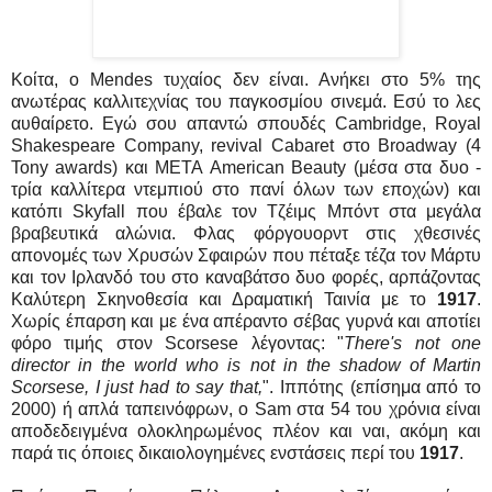
Κοίτα, ο Mendes τυχαίος δεν είναι. Ανήκει στο 5% της
ανωτέρας καλλιτεχνίας του παγκοσμίου σινεμά. Εσύ το λες
αυθαίρετο. Εγώ σου απαντώ σπουδές Cambridge, Royal
Shakespeare Company, revival Cabaret στο Broadway (4
Tony awards) και ΜΕΤΑ American Beauty (μέσα στα δυο -
τρία καλλίτερα ντεμπιού στο πανί όλων των εποχών) και
κατόπι Skyfall που έβαλε τον Τζέιμς Μπόντ στα μεγάλα
βραβευτικά αλώνια. Φλας φόργουορντ στις χθεσινές
απονομές των Χρυσών Σφαιρών που πέταξε τέζα τον Μάρτυ
και τον Ιρλανδό του στο καναβάτσο δυο φορές, αρπάζοντας
Καλύτερη Σκηνοθεσία και Δραματική Ταινία με το
1917
.
Χωρίς έπαρση και με ένα απέραντο σέβας γυρνά και αποτίει
φόρο τιμής στον Scorsese λέγοντας: "
There's not one
director in the world who is not in the shadow of Martin
Scorsese, I just had to say that,
". Ιππότης (επίσημα από το
2000) ή απλά ταπεινόφρων, ο Sam στα 54 του χρόνια είναι
αποδεδειγμένα ολοκληρωμένος πλέον και ναι, ακόμη και
παρά τις όποιες δικαιολογημένες ενστάσεις περί του
1917
.