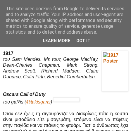
This site uses cookies from Google to deliver its services
Movies Ltd
and to analyze traffic. Your IP address and user-agent are
shared with Google along with performance and security
metrics to ensure quality of service, generate usage
statistics, and to detect and address abuse.
8/1/20
1917 - Review / Κριτική
LEARN MORE
GOT IT
1917
του Sam Mendes. Με τους George MacKay,
Dean-Charles Chapman, Mark Strong,
Andrew Scott, Richard Madden, Claire
Duburcq, Colin Firth, Benedict Cumberbatch.
Oscars Call of Duty
του gaRis
(
@takisgaris
)
Όταν δεν έχεις τη σιγουράντζα να διακρίνεις πότε η κούπα
είναι μισοάδεια είτε μισογεμάτη, επόμενο είναι να πέφτεις
στην παγίδα και να πιάνεις το φτυάρι. Γιατί ο άνθρωπας έχει