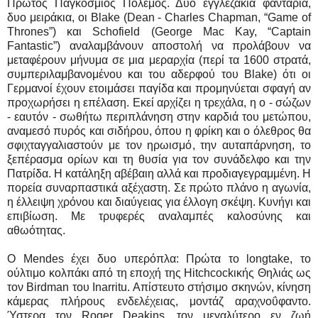
Πρώτος Παγκόσμιος Πόλεμος. Δυο εγγλεζάκια φαντάρια,
δυο μειράκια, οι Blake (Dean - Charles Chapman, “Game of
Thrones”) και Schofield (George Mac Kay, “Captain
Fantastic”) αναλαμβάνουν αποστολή να προλάβουν να
μεταφέρουν μήνυμα σε μια μεραρχία (περί τα 1600 στρατά,
συμπεριλαμβανομένου και του αδερφού του Blake) ότι οι
Γερμανοί έχουν ετοιμάσει παγίδα και προμηνύεται σφαγή αν
προχωρήσει η επέλαση. Εκεί αρχίζει η τρεχάλα, η ο - σώζων
- εαυτόν - σωθήτω περιπλάνηση στην καρδιά του μετώπου,
αναμεσό πυρός και σιδήρου, όπου η φρίκη και ο όλεθρος θα
σφιχταγγαλιαστούν με τον ηρωισμό, την αυταπάρνηση, το
ξεπέρασμα ορίων και τη θυσία για τον συνάδελφο και την
Πατρίδα. Η κατάληξη αβέβαιη αλλά και προδιαγεγραμμένη. Η
πορεία συναρπαστικά αξέχαστη. Σε πρώτο πλάνο η αγωνία,
η έλλειψη χρόνου και διαύγειας για έλλογη σκέψη. Κυνήγι και
επιβίωση. Με τρυφερές αναλαμπές καλοσύνης και
αθωότητας.
Ο Mendes έχει δυο υπερόπλα: Πρώτα το longtake, το
ούλτιμο κολπάκι από τη εποχή της Hitchcockικής Θηλιάς ως
τον Birdman του Inarritu. Απίστευτο στήσιμο σκηνών, κίνηση
κάμερας πλήρους ενδελέχειας, μοντάζ αραχνοΰφαντο.
Ύστερα τον Roger Deakins, τον μεγαλύτερο εν ζωή