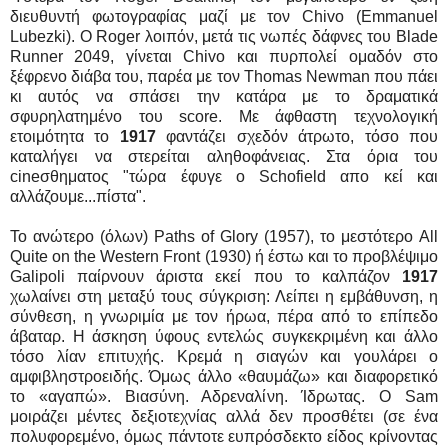
διευθυντή φωτογραφίας μαζί με τον Chivo (Emmanuel
Lubezki). O Roger λοιπόν, μετά τις νωπές δάφνες του Blade
Runner 2049, γίνεται Chivo και πυρπολεί ομαδόν στο
ξέφρενο διάβα του, παρέα με τον Thomas Newman που πάει
κι αυτός να σπάσει την κατάρα με το δραματικά
σφυρηλατημένο του score. Με άφθαστη τεχνολογική
ετοιμότητα το
1917
φαντάζει σχεδόν άτρωτο, τόσο που
καταλήγει να στερείται αληθοφάνειας. Στα όρια του
cineσθηματος "τώρα έφυγε ο Schofield απο κεί και
αλλάζουμε...πίστα".
Το ανώτερο (όλων) Paths of Glory (1957), το μεστότερο All
Quite on the Western Front (1930) ή έστω και το προβλέψιμο
Galipoli παίρνουν άριστα εκεί που το καλπάζον
1917
χωλαίνει στη μεταξύ τους σύγκριση: Λείπει η εμβάθυνση, η
σύνθεση, η γνωριμία με τον ήρωα, πέρα από το επίπεδο
άβαταρ. Η άσκηση ύφους εντελώς συγκεκριμένη και άλλο
τόσο λίαν επιτυχής. Κρεμά η σιαγών και γουλάρει ο
αμφιβληστροειδής. Όμως άλλο «θαυμάζω» και διαφορετικό
το «αγαπώ». Βιασύνη. Αδρεναλίνη. Ίδρωτας. Ο Sam
μοιράζει μέντες δεξιοτεχνίας αλλά δεν προσθέτει (σε ένα
πολυφορεμένο, όμως πάντοτε ευπρόσδεκτο είδος κρίνοντας