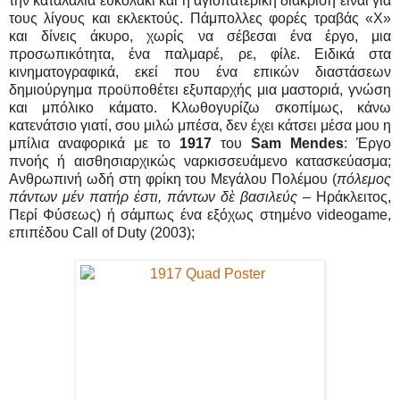
την καταλαλιά ευκολάκι και η αγιοπατερική διάκριση είναι για
τους λίγους και εκλεκτούς. Πάμπολλες φορές τραβάς «Χ»
και δίνεις άκυρο, χωρίς να σέβεσαι ένα έργο, μια
προσωπικότητα, ένα παλμαρέ, ρε, φίλε. Ειδικά στα
κινηματογραφικά, εκεί που ένα επικών διαστάσεων
δημιούργημα προϋποθέτει εξυπαρχής μια μαστοριά, γνώση
και μπόλικο κάματο. Κλωθογυρίζω σκοπίμως, κάνω
κατενάτσιο γιατί, σου μιλώ μπέσα, δεν έχει κάτσει μέσα μου η
μπίλια αναφορικά με το
1917
του
Sam Mendes
: Έργο
πνοής ή αισθησιαρχικώς ναρκισσευάμενο κατασκεύασμα;
Ανθρωπινή ωδή στη φρίκη του Μεγάλου Πολέμου (
πόλεμος
πάντων μέν πατήρ ἐστι, πάντων δὲ βασιλεύς
– Ηράκλειτος,
Περί Φύσεως) ή σάμπως ένα εξόχως στημένο videogame,
επιπέδου Call of Duty (2003);