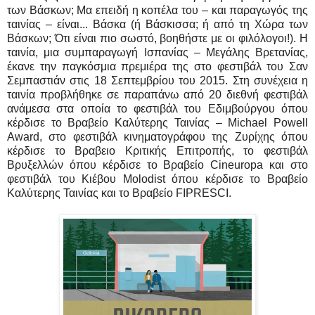
των Βάσκων; Μα επειδή η κοπέλα του – και παραγωγός της
ταινίας – είναι... Βάσκα (ή Βάσκισσα; ή από τη Χώρα των
Βάσκων; Ότι είναι πιο σωστό, βοηθήστε με οι φιλόλογοι!). Η
ταινία, μια συμπαραγωγή Ισπανίας – Μεγάλης Βρετανίας,
έκανε την παγκόσμια πρεμιέρα της στο φεστιβάλ του Σαν
Σεμπαστιάν στις 18 Σεπτεμβρίου του 2015. Στη συνέχεια η
ταινία προβλήθηκε σε παραπάνω από 20 διεθνή φεστιβάλ
ανάμεσα στα οποία το φεστιβάλ του Εδιμβούργου όπου
κέρδισε το Βραβείο Καλύτερης Ταινίας – Michael Powell
Award, στο φεστιβάλ κινηματογράφου της Ζυρίχης όπου
κέρδισε το Βραβειο Κριτικής Επιτροπής, το φεστιβάλ
Βρυξελλών όπου κέρδισε το Βραβείο Cineuropa και στο
φεστιβάλ του Κιέβου Molodist όπου κέρδισε το Βραβείο
Καλύτερης Ταινίας και το Βραβείο FIPRESCI.