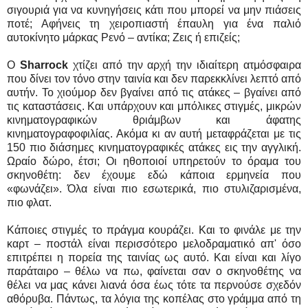
σιγουριά για να κυνηγήσεις κάτι που μπορεί να μην πιάσεις
ποτέ; Αφήνεις τη χειροπιαστή έπαυλη για ένα παλιό
αυτοκίνητο μάρκας Ρενό – αντίκα; Ζεις ή επιζείς;
Ο
Sharrock
χτίζει από την αρχή την ιδιαίτερη ατμόσφαιρα
που δίνει τον τόνο στην ταινία και δεν παρεκκλίνει λεπτό από
αυτήν. Το χιούμορ δεν βγαίνει από τις ατάκες – βγαίνει από
τις καταστάσεις. Και υπάρχουν και μπόλικες στιγμές, μικρών
κινηματογραφικών θριάμβων και άφατης
κινηματογραφοφιλίας. Ακόμα κι αν αυτή μεταφράζεται με τις
150 πιο διάσημες κινηματογραφικές ατάκες εις την αγγλική.
Ωραίο δώρο, έτσι; Οι ηθοποιοί υπηρετούν το όραμα του
σκηνοθέτη: δεν έχουμε εδώ κάποια ερμηνεία που
«φωνάζει». Όλα είναι πιο εσωτερικά, πιο στυλιζαρισμένα,
πιο φλατ.
Κάποιες στιγμές το πράγμα κουράζει. Και το φινάλε με την
καρτ – ποστάλ είναι περισσότερο μελοδραματικό απ' όσο
επιτρέπει η πορεία της ταινίας ως αυτό. Και είναι και λίγο
παράταιρο – θέλω να πω, φαίνεται σαν ο σκηνοθέτης να
θέλει να μας κάνει λιανά όσα έως τότε τα περνούσε σχεδόν
αθόρυβα. Πάντως, τα λόγια της κοπέλας στο γράμμα από τη