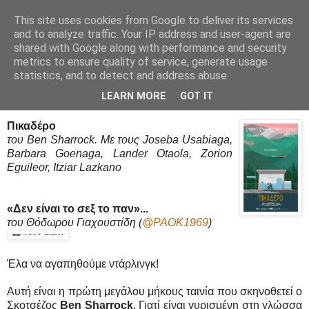
This site uses cookies from Google to deliver its services
Movies Ltd
and to analyze traffic. Your IP address and user-agent are
shared with Google along with performance and security
metrics to ensure quality of service, generate usage
statistics, and to detect and address abuse.
14/9/17
Πικαδέρο (Pikadero) - Review / Κριτική
LEARN MORE
GOT IT
Πικαδέρο
του Ben Sharrock. Mε τους Joseba Usabiaga,
Barbara Goenaga, Lander Otaola, Zorion
Eguileor, Itziar Lazkano
«Δεν είναι το σεξ το παν»...
του Θόδωρου Γιαχουστίδη
(
@PAOK1969
)
Έλα να αγαπηθούμε ντάρλινγκ!
Αυτή είναι η πρώτη μεγάλου μήκους ταινία που σκηνοθετεί ο
Σκοτσέζος
Ben Sharrock
. Γιατί είναι γυρισμένη στη γλώσσα