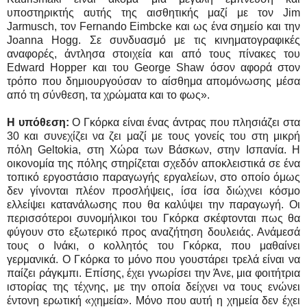
υποστηρικτής αυτής της αισθητικής μαζί με τον Jim
Jarmusch, τον Fernando Eimbcke και ως ένα σημείο και την
Joanna Hogg. Σε συνδυασμό με τις κινηματογραφικές
αναφορές, άντλησα στοιχεία και από τους πίνακες του
Edward Hopper και του George Shaw όσον αφορά στον
τρόπο που δημιουργούσαν το αίσθημα απομόνωσης μέσα
από τη σύνθεση, τα χρώματα και το φως».
Η υπόθεση:
Ο Γκόρκα είναι ένας άντρας που πλησιάζει στα
30 και συνεχίζει να ζει μαζί με τους γονείς του στη μικρή
πόλη Geltokia, στη Χώρα των Βάσκων, στην Ισπανία. Η
οικονομία της πόλης στηρίζεται σχεδόν αποκλειστικά σε ένα
τοπικό εργοστάσιο παραγωγής εργαλείων, στο οποίο όμως
δεν γίνονται πλέον προσλήψεις, ίσα ίσα διώχνει κόσμο
ελλείψει κατανάλωσης που θα καλύψει την παραγωγή. Οι
περισσότεροι συνομήλικοι του Γκόρκα σκέφτονται πως θα
φύγουν στο εξωτερικό προς αναζήτηση δουλειάς. Ανάμεσά
τους ο Ινάκι, ο κολλητός του Γκόρκα, που μαθαίνει
γερμανικά. Ο Γκόρκα το μόνο που γουστάρει τρελά είναι να
παίζει ράγκμπι. Επίσης, έχει γνωρίσει την Άνε, μια φοιτήτρια
ιστορίας της τέχνης, με την οποία δείχνει να τους ενώνει
έντονη ερωτική «χημεία». Μόνο που αυτή η χημεία δεν έχει