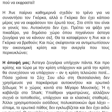
πού να εκφραστεί!
Η Άνε παίρνει καθημερινά σχεδόν το τρένο για να
συναντήσει τον Γκόρκα, αλλά ο Γκόρκα δεν έχει κάποιο
μέρος για να εκφράσουν τον έρωτά τους. Στο σπίτι του είναι
οι γονείς του. Αυτοκίνητο δεν έχει. Πρέπει να ψάξει για
πικαδέρο, για δημόσιο χώρο όπου πηγαίνουν άστεγα
ζευγάρια για να κάνουν σεξ. Θα τα καταφέρουν η Άνε και ο
Γκόρκα να βρεθούν; Και πώς σκέφτονται να αντιμετωπίσουν
την οικονομική κρίση και την ανεργία που τους
περικυκλώνει;
Η άποψή μας:
Άστεγα ζευγάρια υπήρχαν πάντα. Και προ
κρίσης και τώρα με την κρίση υπάρχουν και μετά την κρίση
θα συνεχίσουν να υπάρχουν – αν η κρίση τελειώσει ποτέ...
Πόσα χρόνια το Σέιχ Σου εδώ στη Θεσσαλονίκη δεν
χρησίμευσε για παρκάρισμα αυτοκινήτου και ερωτικό
ξέδωμα; Ή ο χώρος κοντά στο Μέγαρο Μουσικής; Ή η
καβάντζα στο Shark; Υπαίθριοι γαμιστρώνες, αλλάζουν
συχνά οι τοποθεσίες, υπάρχουν και οι κλασικές σταθερές.
Άλλοι χρησιμοποιούν εισόδους πολυκατοικιών άμα λάχει –
είπαμε, το ερωτικό πάθος δεν εγκλωβίζεται και δεν έχει αιδώ