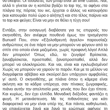
να σκεφτεί. Οι τουαλέτες των μπαρ είναι all time classic. Ναι,
αλλά τι γίνεται αν η κοπέλα βγάζει το top της, το αφήνει στα
πλάγια της πόρτας του wc, έρχεται ο άλλος να κατουρήσει
(και κατουράει πολύ ώρα ο αλήτης!) και στο τέλος παίρνει και
το top και φεύγει; Είναι να μην σε θέλει η τύχη σου!
Εντάξει, στην εισαγωγή διαβάσατε για τις επιρροές του
σκηνοθέτη, δεν ανέφερε πουθενά όμως τον τρισμέγιστο
Bunuel! Που, στον «Εξολοθρευτή άγγελο» παρουσίαζε
ανθρώπους σε ένα πάρτι να μην μπορούν να φύγουν από το
σπίτι στο οποίο είναι μαζεμένοι, χωρίς προφανή λόγο! Απλά
δεν μπορούν! Όπως εδώ, το ζευγάρι! Βρίσκεται,
ξαναβρίσκεται, προσπαθεί, ξαναπροσπαθεί, αλλά δεν
μπορεί να ολοκληρώσει. Και ναι, είναι και εγκλωβισμένοι!
Χωρίς να μπορούν να χαρούν το παρόν. Και με το μέλλον να
διαγράφεται αβέβαιο και σκούρο! Δεν υπάρχουν αμφιβολίες
γι' αυτό. Ο σκηνοθέτης, με πλάνα όπου η κάμερα είναι
ακίνητη και τα κάδρα υπέροχα, σαν πίνακες ζωγραφικής,
πιάνει αυτήν την απελπισία μιας γενιάς που δεν έχει τίποτε.
Και κυρίως, δεν έχει ελπίδα. Μοναδική διέξοδος φαντάζει η
φυγή. Η μετανάστευση. Με τις πιθανότητες για κάτι
διαφορετικό να μην είναι υπέρ της. Και πάντα, καθηλωτικό,
να επανέρχεται ξανά και ξανά το ερώτημα: αφήνεις τη