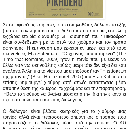
Σε ότι αφορά τις επιρροές του, ο σκηνοθέτης δήλωσε τα εξής
(τα οποία αντλήσαμε από το δελτίο τύπου που μας έστειλε η
εγχώρια εταιρία διανομής): «Η αισθητική του
''Πικαδέρο''
είναι συνδεδεμένη με το στυλ του χιούμορ και τον τρόπο
αφήγησης. Η έμπνευσή μου έρχεται εν μέρει και από τους
σκηνοθέτες Elia Suleiman - ''Ο χρόνος που απομένει'' (The
Time that Remains, 2009) ήταν η ταινία που με έκανε να
θέλω να γίνω σκηνοθέτης καθώς μέχρι τότε δεν είχα δει κάτι
ανάλογο. Άλλη μία ταινία που με επηρέασε ήταν ''Η επίσκεψη
της μπάντας'' (Bikur Ha-Tizmoret, 2007) του Eran Kolirin που
επίσης δημιουργεί χιούμορ από απλές καταστάσεις μέσα
από την θέση της κάμερας, τα χρώματα και την παρατήρηση.
Ήθελα το χιούμορ να βγαίνει μέσα από την ίδια την εικόνα κι
όχι τόσο πολύ από αστείους διαλόγους.
Ο διάλογος είναι βέβαια κεντρικός για το χιούμορ μιας
ταινίας αλλά είναι περισσότερο σημαντικός ο τρόπος που
παρουσιάζεται ο διάλογος μέσα από την κάμερα. Ο Aki
Kaurismäki είναι ακόμα μία μεγάλη έμπνευση και