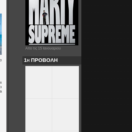
Απο τις 15 Ιανουαριου
1η ΠΡΟΒΟΛΗ
α
ι
ι
a