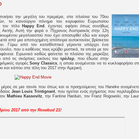
ρ
ποιήσει την μεγάλη του πρεμιέρα, στα πλαίσια του 70ου
ών, το καινούργιο πόνημα του κορυφαίου Ευρωπαίου
ι τον τίτλο
Happy End
, έχοντας αφήσει όπως συνήθως
ς Ακτής. Αυτή την φορά ο 75χρονος Αυστριακός στην 12η
ηλικιωμένου μεγαλοαστού που έχει αποσυρθεί εδώ και καιρό
 μετά από μια αποτυχημένη απόπειρα αυτοκτονίας βρίσκεται
κι. Γύρω από τον καταθλιπτικό γέροντα υπάρχει ένα
νολο, που ο καθένας τους κρύβει μυστικά, τα οποία με τον
ιφάνεια. Ειρωνικό καθώς φαίνεται το πλαίσιο της μαρκίζας
αι από τις σκόρπιες εικόνες του
τρέιλερ
, που έδωσε στην
 φιλμικές αγορές
Sony Classics
, η οποία αναμένεται να το κυκλοφορήσει στ
 και κάπου στα τέλη του 2017 στην Αμερική.
μέρος σε μια ταινία που όπως και οι προηγούμενες του Haneke αναμένετα
υδαίος
Jean Louis Trintignant
, που ηγείται ενός σχήματος που περιλαμβάνε
 τον
Mathieu Kassovitz
, την Fantine Harduin, τον Franz Rogowski, την Laur
μβρίου 2017 από την Rosebud 21!