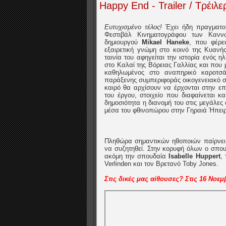
Happy End - Trailer / Τρέιλε
Ευτυχισμένο τέλος!
Έχει ήδη πραγματο
Φεστιβάλ Κινηματογράφου των Κανν
δημιουργού
Mikael Haneke
, που φέρε
εξαιρετική γνώμη στο κοινό της Κυανή
ταινία του αφηγείται την ιστορία ενός 
στο Καλαί της Βόρειας Γαλλίας και που
καθηλωμένος στο αναπηρικό καροτσά
παράξενης συμπεριφοράς οικογενειακό σύ
καιρό θα αρχίσουν να έρχονται στην επ
του έργου, στοιχείο που διαφαίνεται κ
δημοσιότητα η διανομή του στις μεγάλες
μέσα του φθινοπώρου στην Γηραιά Ήπειρο
Πληθώρα σημαντικών ηθοποιών παίρνει 
να συζητηθεί. Στην κορυφή όλων ο σπο
ακόμη την σπουδαία
Isabelle Huppert
,
Verlinden και τον Βρετανό Toby Jones.
Στις δικές μας αίθουσες? Στις 16 Νοε