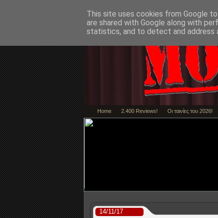
This site uses cookies from Google to 
are shared with Google along with per
statistics, and to detect and address 
Home
2.400 Reviews!
Οι ταινίες του 2026!
Marty Supreme - 
14/11/17