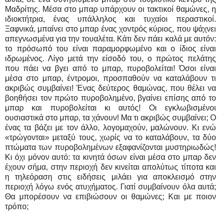
Μαδρίτης. Μέσα στο μπαρ υπάρχουν οι τακτικοί θαμώνες, η
ιδιοκτήτρια, ένας υπάλληλος και τυχαίοι περαστικοί.
Ξαφνικά, μπαίνει στο μπαρ ένας χοντρός κύριος, που ψάχνει
απεγνωσμένα για την τουαλέτα. Κάτι δεν πάει καλά με αυτόν:
το πρόσωπό του είναι παραμορφωμένο και ο ίδιος είναι
ιδρωμένος. Λίγο μετά την είσοδό του, ο πρώτος πελάτης
που πάει να βγει από το μπαρ, πυροβολείται! Όσοι είναι
μέσα στο μπαρ, έντρομοι, προσπαθούν να καταλάβουν τι
ακριβώς συμβαίνει! Ένας δεύτερος θαμώνας, που θέλει να
βοηθήσει τον πρώτο πυροβολημένο, βγαίνει επίσης από το
μπαρ και πυροβολείται κι αυτός! Οι εγκλωβισμένοι
ουσιαστικά στο μπαρ, τα χάνουν! Μα τι ακριβώς συμβαίνει; Ο
ένας τα βάζει με τον άλλο, λογομαχούν, μαλώνουν. Κι ενώ
«τρώγονται» μεταξύ τους, χωρίς να το καταλάβουν, τα δύο
πτώματα των πυροβολημένων εξαφανίζονται μυστηριωδώς!
Κι όχι μόνον αυτό: τα κινητά όσων είναι μέσα στο μπαρ δεν
έχουν σήμα, στην περιοχή δεν κινείται απολύτως τίποτα και
η τηλεόραση στις ειδήσεις μιλάει για αποκλεισμό στην
περιοχή λόγω ενός ατυχήματος. Γιατί συμβαίνουν όλα αυτά;
Θα μπορέσουν να επιβιώσουν οι θαμώνες; Και με ποιον
τρόπο;