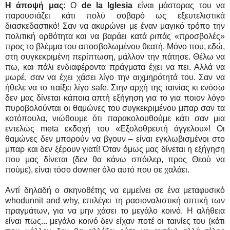
Η άποψή μας:
Ο
de la Iglesia
είναι μάστορας του να
παρουσιάζει κάτι πολύ σοβαρό ως εξευτελιστικά
διασκεδαστικό! Σαν να ακυρώνει με έναν μαγικό τρόπο την
πολιτική ορθότητα και να βαράει κατά ριπάς «προσβολές»
προς το βλέμμα του αποσβολωμένου θεατή. Μόνο που, εδώ,
στη συγκεκριμένη περίπτωση, μάλλον την πάτησε. Θέλω να
πω, και πάλι ενδιαφέροντα πράγματα έχει να πει. Αλλά να
μωρέ, σαν να έχει χάσει λίγο την αιχμηρότητά του. Σαν να
ήθελε να το παίξει λίγο safe. Στην αρχή της ταινίας κι ενόσω
δεν μας δίνεται κάποια απτή εξήγηση για το για ποιον λόγο
πυροβολούνται οι θαμώνες του συγκεκριμένου μπαρ σαν τα
κοτόπουλα, νιώθουμε ότι παρακολουθούμε κάτι σαν μια
εντελώς meta εκδοχή του «Εξολοθρευτή άγγελου»! Οι
θαμώνες δεν μπορούν να βγουν – είναι εγκλωβισμένοι στο
μπαρ και δεν ξέρουν γιατί! Όταν όμως μας δίνεται η εξήγηση
που μας δίνεται (δεν θα κάνω σπόιλερ, προς Θεού να
πούμε), είναι τόσο downer όλο αυτό που σε χαλάει.
Αντί δηλαδή ο σκηνοθέτης να εμμείνει σε ένα μεταφυσικό
whodunnit and why, επιλέγει τη ρασιοναλιστική οπτική των
πραγμάτων, για να μην χάσει το μεγάλο κοινό. Η αλήθεια
είναι πως... μεγάλο κοινό δεν είχαν ποτέ οι ταινίες του (κάτι