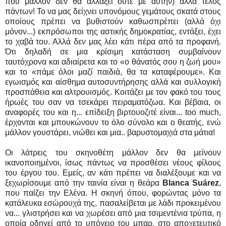
που μάλλον δεν θα αλλάξει ούτε με αυτήν) αλλά τέλος
πάντων! Το να μας δείχνει υπονόμους γεμάτους σκατά στους
οποίους πρέπει να βυθιστούν καθωσπρέπει (αλλά όχι
μόνον...) εκπρόσωποι της αστικής δημοκρατίας, εντάξει, έχει
το χαβά του. Αλλά δεν μας λέει κάτι πέρα από τα προφανή.
Ότι δηλαδή σε μια κρίσιμη κατάσταση συμβαίνουν
ταυτόχρονα και αδιαίρετα και το «ο θάνατός σου η ζωή μου»
και το «πάμε όλοι μαζί παιδιά, θα τα καταφέρουμε». Και
εγωισμός και αίσθημα αυτοσυντήρησης αλλά και συλλογική
προσπάθεια και αλτρουισμός. Κοιτάζει με τον φακό του τους
ήρωές του σαν να τσεκάρει πειραματόζωα. Και βέβαια, οι
αναφορές του και η... επίδειξη βιρτουοζιτέ είναι... too much,
έρχονται και μπουκώνουν το όλο σύνολο και ο θεατής, ενώ
μάλλον γουστάρει, νιώθει και μια.. βαρυστομαχιά στα μάτια!
Οι λάτρεις του σκηνοθέτη μάλλον δεν θα μείνουν
ικανοποιημένοι, ίσως πάντως να προσθέσει νέους φίλους
του έργου του. Εμείς, αν κάτι πρέπει να διαλέξουμε και να
ξεχωρίσουμε από την ταινία είναι η θεάρα
Blanca Suárez
,
που παίζει την Ελένα. Η σκηνή όπου, φορώντας μόνο τα
κατάλευκα εσώρουχά της, πασαλείβεται με λάδι προκειμένου
να... γλιστρήσει και να χωρέσει από μια τσιμεντένια τρύπα, η
οποία οδηγεί από το υπόγειο του μπαρ, στο αποχετευτικό