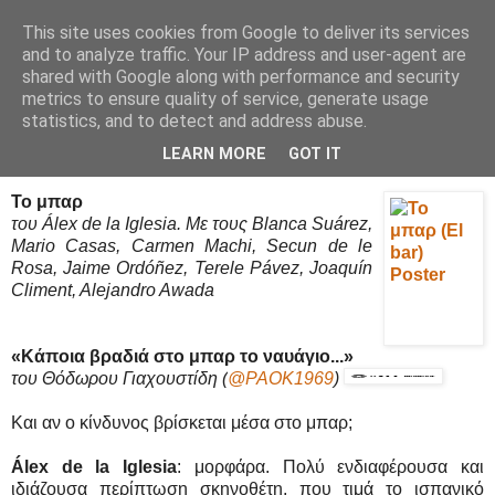
This site uses cookies from Google to deliver its services
Movies Ltd
and to analyze traffic. Your IP address and user-agent are
shared with Google along with performance and security
metrics to ensure quality of service, generate usage
statistics, and to detect and address abuse.
13/7/17
Το μπαρ (El bar) - Review / Κριτική
LEARN MORE
GOT IT
Το μπαρ
του Álex de la Iglesia. Mε τους Blanca Suárez,
Mario Casas, Carmen Machi, Secun de le
Rosa, Jaime Ordóñez, Terele Pávez, Joaquín
Climent, Alejandro Awada
«Κάποια βραδιά στο μπαρ το ναυάγιο...»
του Θόδωρου Γιαχουστίδη
(
@PAOK1969
)
Και αν ο κίνδυνος βρίσκεται μέσα στο μπαρ;
Álex de la Iglesia
: μορφάρα. Πολύ ενδιαφέρουσα και
ιδιάζουσα περίπτωση σκηνοθέτη, που τιμά το ισπανικό