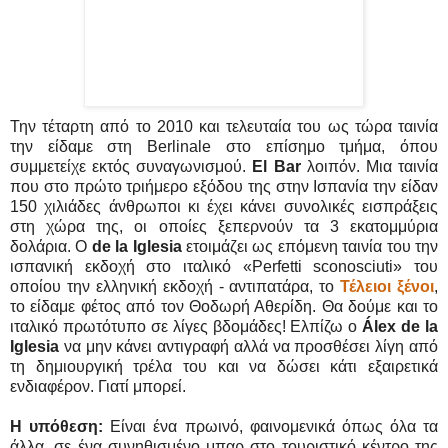
Την τέταρτη από το 2010 και τελευταία του ως τώρα ταινία
την είδαμε στη Berlinale στο επίσημο τμήμα, όπου
συμμετείχε εκτός συναγωνισμού.
El Bar
λοιπόν. Μια ταινία
που στο πρώτο τριήμερο εξόδου της στην Ισπανία την είδαν
150 χιλιάδες άνθρωποι κι έχει κάνει συνολικές εισπράξεις
στη χώρα της, οι οποίες ξεπερνούν τα 3 εκατομμύρια
δολάρια. Ο
de la Iglesia
ετοιμάζει ως επόμενη ταινία του την
ισπανική εκδοχή στο ιταλικό «Perfetti sconosciuti» του
οποίου την ελληνική εκδοχή - αντιπατάρα, το
Τέλειοι ξένοι
,
το είδαμε φέτος από τον Θοδωρή Αθερίδη. Θα δούμε και το
ιταλικό πρωτότυπο σε λίγες βδομάδες! Ελπίζω ο
Álex de la
Iglesia
να μην κάνει αντιγραφή αλλά να προσθέσει λίγη από
τη δημιουργική τρέλα του και να δώσει κάτι εξαιρετικά
ενδιαφέρον. Γιατί μπορεί.
Η υπόθεση:
Είναι ένα πρωινό, φαινομενικά όπως όλα τα
άλλα, σε ένα συνηθισμένο μπαρ στο τουριστικό κέντρο της