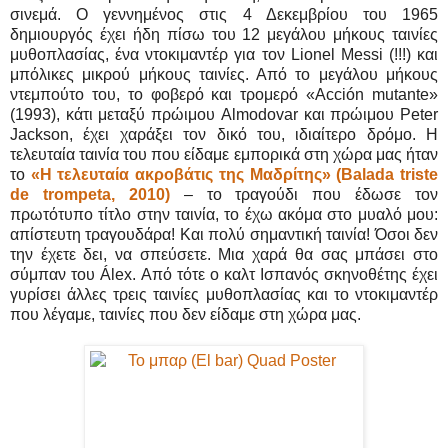
σινεμά. Ο γεννημένος στις 4 Δεκεμβρίου του 1965
δημιουργός έχει ήδη πίσω του 12 μεγάλου μήκους ταινίες
μυθοπλασίας, ένα ντοκιμαντέρ για τον Lionel Messi (!!!) και
μπόλικες μικρού μήκους ταινίες. Από το μεγάλου μήκους
ντεμπούτο του, το φοβερό και τρομερό «Acción mutante»
(1993), κάτι μεταξύ πρώιμου Almodovar και πρώιμου Peter
Jackson, έχει χαράξει τον δικό του, ιδιαίτερο δρόμο. Η
τελευταία ταινία του που είδαμε εμπορικά στη χώρα μας ήταν
το
«Η τελευταία ακροβάτις της Μαδρίτης» (Balada triste
de trompeta, 2010)
– το τραγούδι που έδωσε τον
πρωτότυπο τίτλο στην ταινία, το έχω ακόμα στο μυαλό μου:
απίστευτη τραγουδάρα! Και πολύ σημαντική ταινία! Όσοι δεν
την έχετε δει, να σπεύσετε. Μια χαρά θα σας μπάσει στο
σύμπαν του Álex. Από τότε ο καλτ Ισπανός σκηνοθέτης έχει
γυρίσει άλλες τρεις ταινίες μυθοπλασίας και το ντοκιμαντέρ
που λέγαμε, ταινίες που δεν είδαμε στη χώρα μας.