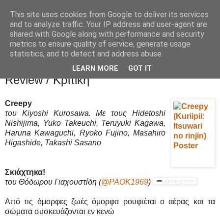
This site uses cookies from Google to deliver its services
Movies Ltd
and to analyze traffic. Your IP address and user-agent are
shared with Google along with performance and security
metrics to ensure quality of service, generate usage
statistics, and to detect and address abuse.
8/12/16
Creepy (Kuriipii: Itsuwari no rinjin) -
LEARN MORE
GOT IT
Review / Κριτική
Creepy
του Kiyoshi Kurosawa. Με τους Hidetoshi
Nishijima, Yuko Takeuchi, Teruyuki Kagawa,
Haruna Kawaguchi, Ryoko Fujino, Masahiro
Higashide, Takashi Sasano
Σκιάχτηκα!
του Θόδωρου Γιαχουστίδη
(
@PAOK1969
)
Από τις όμορφες ζωές όμορφα ρουφιέται ο αέρας και τα
σώματα συσκευάζονται εν κενώ