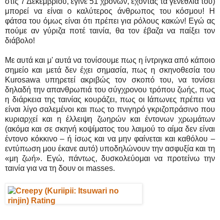
στις 7 Δεκεμβρίου, έγινε 51 χρονών, έχοντας τα γενέθλιά του)
μπορεί να είναι ο καλύτερος άνθρωπος του κόσμου! Η
φάτσα του όμως είναι ότι πρέπει για ρόλους κακών! Εγώ ας
πούμε αν γύριζα ποτέ ταινία, θα τον έβαζα να παίξει τον
διάβολο!
Με αυτά και μ' αυτά να τονίσουμε πως η ίντριγκα από κάποιο
σημείο και μετά δεν έχει σημασία, πως η σκηνοθεσία του
Kurosawa υπηρετεί ακριβώς τον σκοπό του, να τονίσει
δηλαδή την απανθρωπιά του σύγχρονου τρόπου ζωής, πως
η διάρκεια της ταινίας κουράζει, πως οι Ιάπωνες πρέπει να
είναι λίγο σαλεμένοι και πως το πνιγηρό γκριζοπράσινο που
κυριαρχεί και η έλλειψη ζωηρών και έντονων χρωμάτων
(ακόμα και σε σκηνή κοψίματος του λαιμού το αίμα δεν είναι
έντονο κόκκινο – ή ίσως και να μην φαίνεται και καθόλου –
εντύπωση μου έκανε αυτό) υποδηλώνουν την ασφυξία και τη
«μη ζωή». Εγώ, πάντως, δυσκολεύομαι να προτείνω την
ταινία για να τη δουν οι masses.