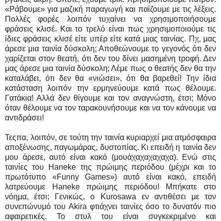
«Ράβουμε» για μαζική παραγωγή και παίζουμε με τις λέξεις.
Πολλές φορές λοιπόν τυχαίνει να χρησιμοποιήσουμε
φράσεις κλισέ. Και το τρελό είναι πως χρησιμοποιούμε τις
ίδιες φράσεις κλισέ είτε υπέρ είτε κατά μιας ταινίας. Πχ, μας
άρεσε μια ταινία δύσκολη; Αποθεώνουμε το γεγονός ότι δεν
χαρίζεται στον θεατή, ότι δεν του δίνει μασημένη τροφή. Δεν
μας άρεσε μια ταινία δύσκολη; Λέμε πως ο θεατής δεν θα την
καταλάβει, ότι δεν θα «νιώσει», ότι θα βαρεθεί! Την ίδια
κατάσταση λοιπόν την ερμηνεύουμε κατά πως θέλουμε.
Γατάκια! Αλλά δεν θίγουμε και τον αναγνώστη, έτσι; Μόνο
όταν θέλουμε να τον ταρακουνήσουμε και να τον κάνουμε να
αντιδράσει!
Τεςπα, λοιπόν, σε τούτη την ταινία κυριαρχεί μια ατμόσφαιρα
αποξένωσης, παγωμάρας, δυστοπίας. Κι επειδή η ταινία δεν
μου άρεσε, αυτό είναι κακό (μουάχαχαχαχαχα). Ενώ στις
ταινίες του Haneke της πρώιμης περιόδου (μέχρι και το
πρωτότυπο «Funny Games») αυτό είναι κακό, επειδή
λατρεύουμε Haneke πρώιμης περιόδου! Μπήκατε στο
νόημα, έτσι; Γενικώς, ο Kurosawa εν αντιθέσει με τον
συνεπώνυμό του Akira φτιάχνει ταινίες όσο το δυνατόν πιο
αφαιρετικές. Το στυλ του είναι συγκεκριμένο και