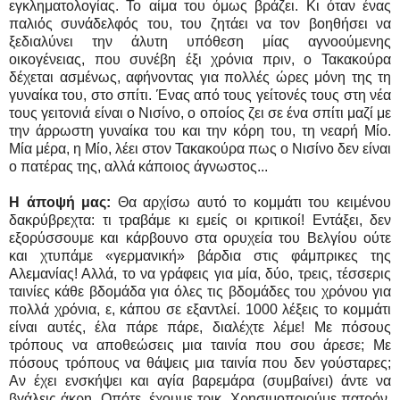
εγκληματολογίας. Το αίμα του όμως βράζει. Κι όταν ένας
παλιός συνάδελφός του, του ζητάει να τον βοηθήσει να
ξεδιαλύνει την άλυτη υπόθεση μίας αγνοούμενης
οικογένειας, που συνέβη έξι χρόνια πριν, ο Τακακούρα
δέχεται ασμένως, αφήνοντας για πολλές ώρες μόνη της τη
γυναίκα του, στο σπίτι. Ένας από τους γείτονές τους στη νέα
τους γειτονιά είναι ο Νισίνο, ο οποίος ζει σε ένα σπίτι μαζί με
την άρρωστη γυναίκα του και την κόρη του, τη νεαρή Μίο.
Μία μέρα, η Μίο, λέει στον Τακακούρα πως ο Νισίνο δεν είναι
ο πατέρας της, αλλά κάποιος άγνωστος...
Η άποψή μας:
Θα αρχίσω αυτό το κομμάτι του κειμένου
δακρύβρεχτα: τι τραβάμε κι εμείς οι κριτικοί! Εντάξει, δεν
εξορύσσουμε και κάρβουνο στα ορυχεία του Βελγίου ούτε
και χτυπάμε «γερμανική» βάρδια στις φάμπρικες της
Αλεμανίας! Αλλά, το να γράφεις για μία, δύο, τρεις, τέσσερις
ταινίες κάθε βδομάδα για όλες τις βδομάδες του χρόνου για
πολλά χρόνια, ε, κάπου σε εξαντλεί. 1000 λέξεις το κομμάτι
είναι αυτές, έλα πάρε πάρε, διαλέχτε λέμε! Με πόσους
τρόπους να αποθεώσεις μια ταινία που σου άρεσε; Με
πόσους τρόπους να θάψεις μια ταινία που δεν γούσταρες;
Αν έχει ενσκήψει και αγία βαρεμάρα (συμβαίνει) άντε να
βγάλεις άκρη. Οπότε, έχουμε τρικ. Χρησιμοποιούμε πατρόν.