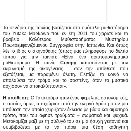
Το σενάριο της ταινίας βασίζεται στο ομότιτλο μυθιστόρημα
του Yutaka Maekawa που εν έτη 2011 του χάρισε και το
βραβείο Καλύτερου Μυθιστορήματος Μυστηρίου
Πρωτοεμφανιζόμενου Συγγραφέα στην Ιαπωνία. Και όπως
λέει ο ίδιος ο σκηνοθέτης (όπως μας πληροφορεί το δελτίο
τύπου για την ταινία): «Είναι ένα αριστουργηματικό
μυθιστόρημα. Η ταινία
Creepy
καταπιάνεται με τον
εκφυλισμό της οικογένειας – σαν την υπόθεση που
εξετάζεται, μα παραμένει άλυτη. Ελπίζω το κοινό να
απολαύσει τον τρόμο και το σασπένς, όταν τα μυστικά
αρχίσουν να αποκαλύπτονται».
Η υπόθεση:
Ο Τακακούρα ήταν ένας φέρελπις αστυνομικός,
ο οποίος όμως αποχώρισε από την ενεργό δράση όταν μια
υπόθεση την οποία χειριζόταν έκλεισε με βίαιο και αιματηρό
τρόπο, που του άφησε τραύματα – σωματικά και ψυχικά.
Μετακομίζει μαζί με τη σύζυγό του σε μια ήσυχη γειτονιά και
συμβιβάζεται με το να πάρει μια θέση καθηγητή