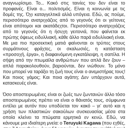
αναγνωρίσιμο. Το... Κακό στις ταινίες του δεν είναι το
προφανές. Είναι ο... πολιτισμός. Είναι η κοινωνία με τις
δομές της. Όχι καταγγελτικά αλλά υπόγεια. Εδώ, ας πούμε,
περισσότερο ανατριχιάζεις από το γεγονός ότι οι γείτονες
είναι απότομοι και ακατάδεχτοι. Περισσότερο ανατριχιάζεις
από το γεγονός ότι η ήσυχη γειτονιά, που φαίνεται εκ
πρώτης όψεως ειδυλλιακή, κάθε άλλο παρά ειδυλλιακή είναι.
Με μια πιο προσεκτική ματιά φαίνονται οι τρύπες στους
συρμάτινους φράχτες, οι σκαλωσιές, η κατάσταση
«προσοχή, έργα», η διαφαινόμενη εγκατάλειψη, η σαπίλα. Η
σήψη από την πτωμαϊλα ανθρώπων που απλά δεν ζουν –
απλά παρακολουθούν, βαριούνται, δεν νιώθουν. Το μόνο
που μπορεί να ταράξει τη ζωή τους είναι ο ανεμιστήρας τους!
Και ποιος γάμος; Και ποια αγάπη; Δεν υπάρχουν αυτά,
κατασκευές είναι.
Όσο αποστειρωμένες είναι οι ζωές των ζωντανών άλλο τόσο
αποστειρωμένος πρέπει να είναι ο θάνατός τους, σύμφωνα
εντέλει με αυτόν που υποδύεται τον κακό – γι' αυτό και η
χρήση των πλαστικών σακούλων συσκευασίας μέσα στα
οποία κλείνει τα πτώματα ερμητικά εν κενώ. Εδώ, να
κάνουμε μια ιδιαίτερη μνεία: ο
Teruyuki Kagawa
(που εχθές,