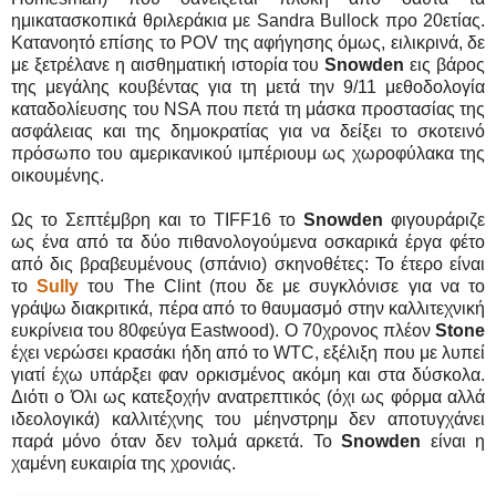
ημικατασκοπικά θριλεράκια με Sandra Bullock προ 20ετίας.
Κατανοητό επίσης το POV της αφήγησης όμως, ειλικρινά, δε
με ξετρέλανε η αισθηματική ιστορία του
Snowden
εις βάρος
της μεγάλης κουβέντας για τη μετά την 9/11 μεθοδολογία
καταδολίευσης του NSA που πετά τη μάσκα προστασίας της
ασφάλειας και της δημοκρατίας για να δείξει το σκοτεινό
πρόσωπο του αμερικανικού ιμπέριουμ ως χωροφύλακα της
οικουμένης.
Ως το Σεπτέμβρη και το TIFF16 το
Snowden
φιγουράριζε
ως ένα από τα δύο πιθανολογούμενα οσκαρικά έργα φέτο
από δις βραβευμένους (σπάνιο) σκηνοθέτες: Το έτερο είναι
το
Sully
του The Clint (που δε με συγκλόνισε για να το
γράψω διακριτικά, πέρα από το θαυμασμό στην καλλιτεχνική
ευκρίνεια του 80φεύγα Eastwood). O 70χρονος πλέον
Stone
έχει νερώσει κρασάκι ήδη από το WTC, εξέλιξη που με λυπεί
γιατί έχω υπάρξει φαν ορκισμένος ακόμη και στα δύσκολα.
Διότι ο Όλι ως κατεξοχήν ανατρεπτικός (όχι ως φόρμα αλλά
ιδεολογικά) καλλιτέχνης του μέηνστρημ δεν αποτυγχάνει
παρά μόνο όταν δεν τολμά αρκετά. Το
Snowden
είναι η
χαμένη ευκαιρία της χρονιάς.