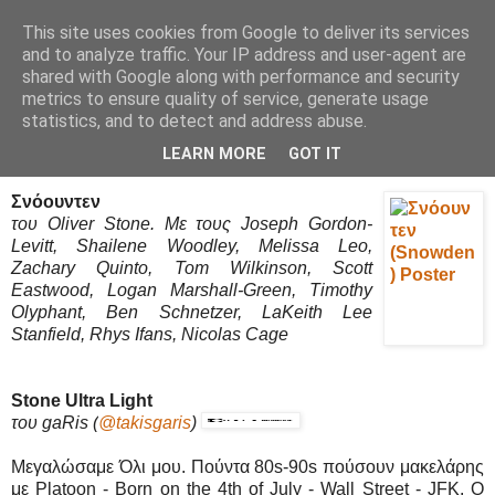
This site uses cookies from Google to deliver its services
Movies Ltd
and to analyze traffic. Your IP address and user-agent are
shared with Google along with performance and security
metrics to ensure quality of service, generate usage
statistics, and to detect and address abuse.
3/11/16
Σνόουντεν (Snowden) - Review / Κριτική
LEARN MORE
GOT IT
Σνόουντεν
του Oliver Stone. Με τους Joseph Gordon-
Levitt, Shailene Woodley, Melissa Leo,
Zachary Quinto, Tom Wilkinson, Scott
Eastwood, Logan Marshall-Green, Timothy
Olyphant, Ben Schnetzer, LaKeith Lee
Stanfield, Rhys Ifans, Nicolas Cage
Stone Ultra Light
του gaRis
(
@takisgaris
)
Μεγαλώσαμε Όλι μου. Πούντα 80s-90s πούσουν μακελάρης
με Platoon - Born on the 4th of July - Wall Street - JFK. O