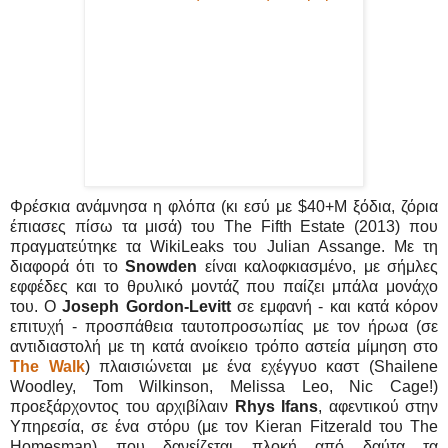
Φρέσκια ανάμνησα η φλόπα (κι εσύ με $40+Μ ξόδια, ζόρια
έπιασες πίσω τα μισά) του The Fifth Estate (2013) που
πραγματεύτηκε τα WikiLeaks του Julian Assange. Με τη
διαφορά ότι το
Snowden
είναι καλοφκιασμένο, με σήμλες
εφφέδες και το θρυλικό μοντάζ που παίζει μπάλα μονάχο
του. Ο
Joseph Gordon-Levitt
σε εμφανή - και κατά κόρον
επιτυχή - προσπάθεια ταυτοπροσωπίας με τον ήρωα (σε
αντιδιαστολή με τη κατά ανοίκειο τρόπο αστεία μίμηση στο
The Walk
) πλαισιώνεται με ένα εχέγγυο καστ (Shailene
Woodley, Tom Wilkinson, Melissa Leo, Nic Cage!)
προεξάρχοντος του αρχιβίλαιν
Rhys Ifans
, αφεντικού στην
Υπηρεσία, σε ένα στόρυ (με τον Kieran Fitzerald του The
Homesman) που δανείζεται πλοκή από δαύτα τα