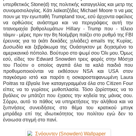
υπερθετικός Stone(d) της πολιτικής καταγγελίας και μετρ της
συνομοσιολογίας. Κάτι λαϊκατζήδες Michael Moore τι να μας
πουν με την εγωπαθή Trumpland τους, εσύ άρχοντα οφείλεις
να ορθώσεις ανάστημα και να περιγράψεις αυτή την
τιτανομαχία βοθρολυμάτων Hillary - Trump που - τέλειο
τάιμιν - μέρες πριν την 8η Νοέμβρη παίζει στο ρυθμό της FBI
έρευνας για τα (κάτι δεκάδες χιλιάδες) emails της Κυρίας.
Δυσωδία και ξεβράκωμα της Ουάσιγκτον με διχασμένο το
αμερικανικό πόπολο. Βούτυρο στο ψωμί σου Όλι μου. Όμως
εσύ, είδες τον Edward Snowden τρεις φορές στην Μόσχα
του Πούτιν ο οποίος αγαπά όλα τα καλά παιδιά που
προθυμοποιούνται να εκθέσουν NSA και USA στον
παγκόσμιο ιστό και παρότι η οσκαροστεφανωμένη Laura
Poitras τα έβγαλε live καταγεγραμμένα όλα στο Citizen Four
είπες να το γυρίσεις μυθοπλασία. Τόσο ζορίστηκες να το
βγάλεις ον μπάτζετ που έχασες την κηδεία της μάνας σου.
Σόρρυ, αυτό το πάθος να υπηρετήσεις την αλήθεια και να
ξυπνήσεις συνειδήσεις στο θέμα του κρατικού μπιγκ
μπράδερ επί της ιδιωτικότητος του πολίτου εγώ δεν το
ένοιωσα στιγμή στο πανί.