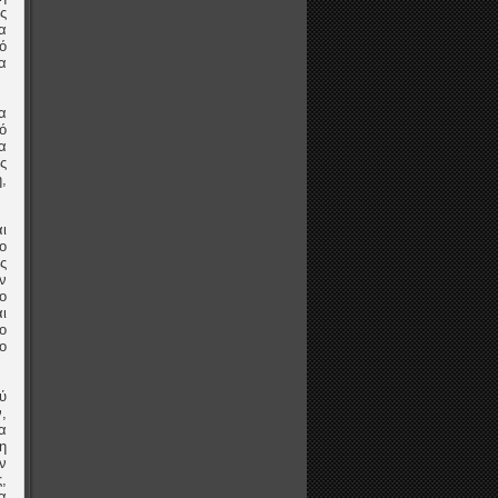
ς
α
ό
α
α
ό
α
ς
,
ι
ο
ς
ν
ο
ι
ο
ο
ύ
,
α
η
ν
,
α