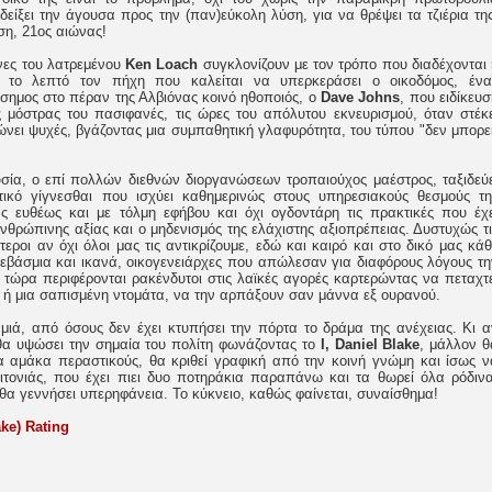
είξει την άγουσα προς την (παν)εύκολη λύση, για να θρέψει τα τζιέρια της
ση, 21ος αιώνας!
όνες του λατρεμένου
Ken Loach
συγκλονίζουν με τον τρόπο που διαδέχονται 
ε το λεπτό τον πήχη που καλείται να υπερκεράσει ο οικοδόμος, ένα
ιάσημος στο πέραν της Αλβιόνας κοινό ηθοποιός, ο
Dave Johns
, που ειδίκευ
ης μόστρας του πασιφανές, τις ώρες του απόλυτου εκνευρισμού, όταν στέκε
ώνει ψυχές, βγάζοντας μια συμπαθητική γλαφυρότητα, του τύπου "δεν μπορεί
σία, ο επί πολλών διεθνών διοργανώσεων τροπαιούχος μαέστρος, ταξιδεύε
ικό γίγνεσθαι που ισχύει καθημερινώς στους υπηρεσιακούς θεσμούς τη
ας ευθέως και με τόλμη εφήβου και όχι ογδοντάρη τις πρακτικές που έχε
ανθρώπινης αξίας και ο μηδενισμός της ελάχιστης αξιοπρέπειας. Δυστυχώς τι
τεροι αν όχι όλοι μας τις αντικρίζουμε, εδώ και καιρό και στο δικό μας κάθ
βάσμια και ικανά, οικογενειάρχες που απώλεσαν για διαφόρους λόγους τη
ι τώρα περιφέρονται ρακένδυτοι στις λαϊκές αγορές καρτερώντας να πεταχτε
ή μια σαπισμένη ντομάτα, να την αρπάξουν σαν μάννα εξ ουρανού.
μιά, από όσους δεν έχει κτυπήσει την πόρτα το δράμα της ανέχειας. Κι α
α υψώσει την σημαία του πολίτη φωνάζοντας το
I, Daniel Blake
, μάλλον θ
α αμάκα περαστικούς, θα κριθεί γραφική από την κοινή γνώμη και ίσως ν
ιτονιάς, που έχει πιει δυο ποτηράκια παραπάνω και τα θωρεί όλα ρόδινα
θα γεννήσει υπερηφάνεια. Το κύκνειο, καθώς φαίνεται, συναίσθημα!