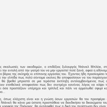
ς σκαλωσιές των οικοδομών, ο επιδέξιος ξυλουργός Ντάνιελ Μπλέικ, στ
ι την εντολή από την γιατρό του να μην εργαστεί ποτέ ξανά, αφού η αδύναμ
 το βάρος της σκληρής κι επίπονης εργασίας του. Έχοντας ήδη προσκομίσει τ
 με την ελπίδα πως πολύ σύντομα εκείνες θα αποφασίσουν να του παράσχου
 θα βρεθεί μπροστά σε μια τεράστια έκπληξη αντιλαμβανόμενος πως ο
χουν ετσιθελικά αποφασίσει πως δεν συντρέχει κανένας λόγος να κόψει τ
ι όσα προστάζουν υπέρηχοι και τρίπλεξ και πάλι να αρματωθεί σφυρί κα
ο...
ές, όπως ελάχιστη είναι και η γνώση όσων εργασιών θα του προσφέρει 
Ντάνιελ θα κάνει μια ύστατη προσπάθεια να διεκδικήσει τα δικαιώματα του
α γραφεία της Πρόνοιας, θα αντιληφθεί πως η δική του περίπτωση δεν είναι 