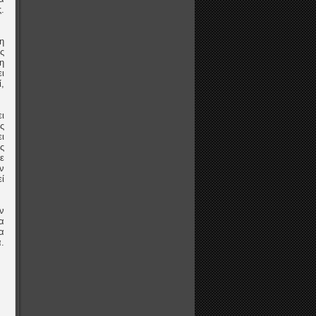
.
η
ς
ση
ι
,
ι
ς
ι
ς
ε
ν
ί
ν
α
α
.