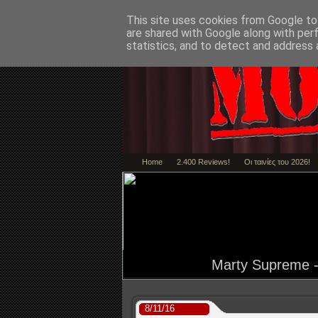
This site uses cookies from Google to 
are shared with Google along with per
statistics, and to detect and address 
Home
2.400 Reviews!
Οι ταινίες του 2026!
Marty Supreme - 
8/11/16