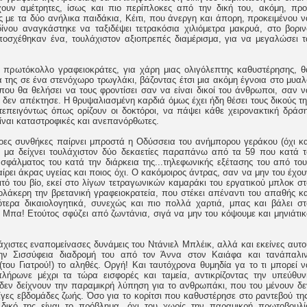
ουν αμέτρητες, ίσως και πιο περίπλοκες από την δική του, ακόμη, προ
 με τα δύο ανήλικα παιδάκια, Κέιτι, που άνεργη και άπορη, προκειμένου ν
ίνου αναγκάστηκε να ταξιδέψει τετρακόσια χιλιόμετρα μακρυά, στο βοριν
ποσχέθηκαν ένα, τουλάχιστον αξιοπρεπές διαμέρισμα, για να μεγαλώσει τ
 πρωτόκολλο γραφειοκράτες, για χάρη μιας ολιγόλεπτης καθυστέρησης, θ
 της σε ένα στενόχωρο τρωγλάκι, βάζοντας έτσι μια ακόμη έγνοια στο μυαλ
ου θα θελήσει να τους φροντίσει σαν να είναι δικοί του άνθρωποι, σαν ν
υ δεν απέκτησε. Η θρυψαλιασμένη καρδιά όμως έχει ήδη θέσει τους δικούς τη
επειγόντως όπως ορίζουν οι δοκτόροι, να πάψει κάθε χειρονακτική δράση
είναι καταστροφικές και ανεπανόρθωτες.
ίξοες συνθήκες παίρνει μπροστά η Οδύσσεια του ανήμπορου γεράκου (όχι κα
, μα δείχνει τουλάχιστον δύο δεκαετίες παραπάνω από τα 59 που κατά τ
 σφάλματος του κατά την διάρκεια της...τηλεφωνικής εξέτασης του από του
ίρει άκρας υγείας και ποιος όχι. Ο κακόμοιρος άντρας, σαν να μην του έχου
τό του βίο, εκεί στο λίγων τετραγωνικών καμαράκι του εργατικού μπλοκ στ
 ολάκερη την βρετανική γραφειοκρατεία, που στέκει απέναντι του απαθής κα
τερα δικαιολογητικά, συνεχώς και πιο πολλά χαρτιά, μπας και βάλει στ
 Μπα! Ετούτος σφύζει από ζωντάνια, σιγά να μην του κόψουμε και μηνιάτικ
άχιστες εναπομείνασες δυνάμεις του Ντάνιελ Μπλέικ, αλλά και εκείνες αυτο
ην Σισσύφεια διαδρομή του από τον Άννα στον Καιάφα και τανάπαλιν
 (του Γιατρού!) το αληθές. Οργή! Και ταυτόχρονα θυμηδία γα το τι μπορεί ν
ήρωνε μέχρι τα τώρα εισφορές και ταμεία, αντικρίζοντας την υπεύθυν
δεν δείχνουν την παραμικρή λύπηση για το ανθρωπάκι, που του μένουν δε
γες εβδομάδες ζωής. Όσο για το κορίτσι που καθυστέρησε στο ραντεβού της
δικό της είναι το πρόβλημα, όχι του χωρίς την παραμικρή πρωτοβουλί