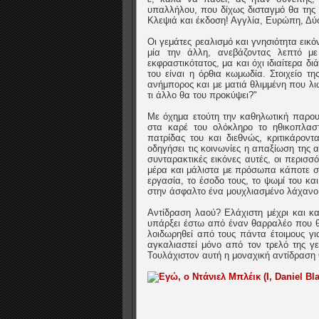
υπαλλήλου, που δίχως δισταγμό θα της δ
Κλεψιά και έκδοση! Αγγλία, Ευρώπη, Δύ
Οι γεμάτες ρεαλισμό και γνησιότητα εικ
μία την άλλη, ανεβάζοντας λεπτό μ
εκφραστικότατος, μα και όχι ιδιαίτερα δ
του είναι η όρθια κωμωδία. Στοιχείο τ
ανήμπορος και με ματιά θλιμμένη που λι
τι άλλο θα του προκύψει?"
Με όχημα ετούτη την καθηλωτική παρου
στα καρέ του ολόκληρο το ηθικοπλαστ
πατρίδας του και διεθνώς, κριτικάροντ
οδηγήσει τις κοινωνίες η απαξίωση της 
συνταρακτικές εικόνες αυτές, οι περισσό
μέρα και μάλιστα με πρόσωπα κάποτε σε
εργασία, το έσοδο τους, το ψωμί του κα
στην άσφαλτο ένα μουχλιασμένο λάχανο 
Αντίδραση λαού? Ελάχιστη μέχρι και κα
υπάρξει έστω από έναν θαρραλέο που θ
λοιδωρηθεί από τους πάντα έτοιμους γι
αγκαλιαστεί μόνο από τον τρελό της γε
Τουλάχιστον αυτή η μοναχική αντίδραση 