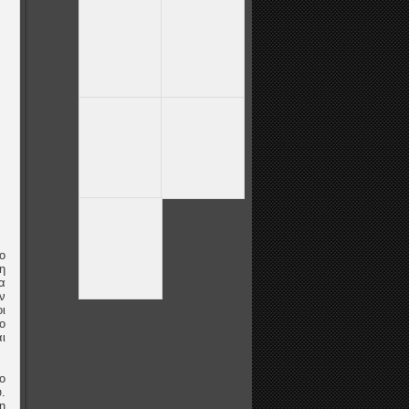
ο
η
α
ν
ι
ο
ι
ο
.
η