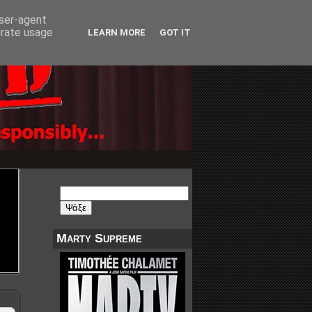
user-agent
erate usage
LEARN MORE
GOT IT
Marty Supreme