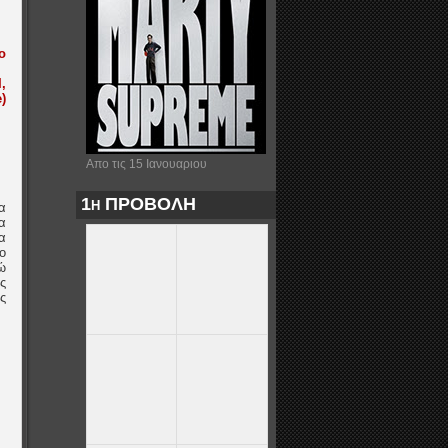
Απο τις 15 Ιανουαριου
1η ΠΡΟΒΟΛΗ
α
α
α
ο
ώ
ς
ς