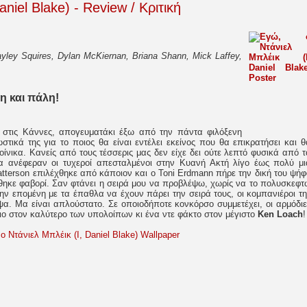
niel Blake) - Review / Κριτική
ley Squires, Dylan McKiernan, Briana Shann, Mick Laffey,
η και πάλη!
στις Κάννες, απογευματάκι έξω από την πάντα φιλόξενη
στικά της για το ποιος θα είναι εντέλει εκείνος που θα επικρατήσει και θ
οίνικα. Κανείς από τους τέσσερις μας δεν είχε δει ούτε λεπτό φυσικά από τ
α ανέφεραν οι τυχεροί απεσταλμένοι στην Κυανή Ακτή λίγο έως πολύ μι
Patterson επιλέχθηκε από κάποιον και ο Toni Erdmann πήρε την δική του ψήφ
θηκε φαβορί. Σαν φτάνει η σειρά μου να προβλέψω, χωρίς να το πολυσκεφτ
ην επομένη με τα έπαθλα να έχουν πάρει την σειρά τους, οι κομπανιέροι τη
. Μα είναι απλούστατο. Σε οποιοδήποτε κονκόρσο συμμετέχει, οι αρμόδιε
ιο στον καλύτερο των υπολοίπων κι ένα ντε φάκτο στον μέγιστο
Ken Loach
!