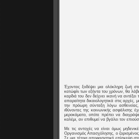
Έχοντας ξοδέψει μια ολόκληρη ζωή στι
κατώφλι των εξήντα του χρόνων, θα λάβε
καρδιά του δεν δείχνει ικανή να αντέξει
απαραίτητα δικαιολογητικά στις αρχές,
την πρόωρη σύνταξη λόγω ασθενείας,
ιθύνοντες της κοινωνικής ασφάλισης έ
μεροκάματο, οπότε πρέπει να διαγράψε
καλέμι, αν επιθυμεί να βγάλει τον επιούσι
Με τις αντοχές να είναι όμως μηδενικ
Οργανισμός Απασχόλησης, ο ζορισμένος 
Σε μια τέτοια αποφασιστική επίσκεψη στ