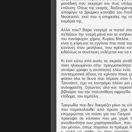
μοναδική που εκκρεμεί και πως υπάρχ
επίλυση. Όπως της νεαρής, διαζευγμένης
αποφύγει το βρώμικο κοινόβιο του Λονδ
Νιούκαστλ, εκεί που η υπηρεσίες της υ
καμάρια της.
Αλλά που? Βάρα νταγερέ οι πιστοί στο
πετάξουν την νεαρή μάνα και τα ανήλικα
του πονόψυχου χήρου, Κυρίου Μπλέικ, π
είναι η κόρη και τα εγγόνια που ποτέ το
κανόνες στον μεσήλικα, που πρέπει κατ
ειδάλλως οι συνέπειες ενδέχεται και να 
Κι έτσι κάτω από αυτές τις ακραία αντ
τόσο ηλικιωμένου στην πραγματικότητα
σενάριο γράφει η ταυτότητα) ελέω ενός
συνταγματικά άξιους να κρίνουν ποιος χα
φτάσει όλα τα δεινά που πέρασε στον λι
Τάινσάιντ, έχει να κοντράρει πλέον και
ανέκφραστη, ζητώντας όλα και περισσό
βιβλιάριο του την πολυπόθητη σφραγίδα.
επίδομα, του τεμπέλη...
Τραγωδία που δεν δοκιμάζει μόνο τις ελ
που παρακολουθεί από πρώτο χέρι τ
επιχειρώντας να πείσει για του Γιατρού
προκύψει σε κάποιον που μια χαρά πλ
ανευθυνότητα των χαρτογιακάδων, που 
του μένουν, όπως πηγαίνει το πράγμα λί
ε, καλά να πάθει, ας ήταν συνεπής, 