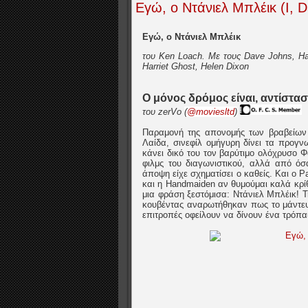
Εγώ, ο Ντάνιελ Μπλέικ (I, Da
Εγώ, ο Ντάνιελ Μπλέικ
του Ken Loach. Με τους Dave Johns, Hay
Harriet Ghost, Helen Dixon
Ο μόνος δρόμος είναι, αντίστασ
του zerVo
(
@moviesltd
)
Παραμονή της απονομής των βραβείων 
Λαίδα, σινεφίλ ομήγυρη δίνει τα προγνω
κάνει δικό του τον βαρύτιμο ολόχρυσο Φ
φιλμς του διαγωνιστικού, αλλά από όσ
άποψη είχε σχηματίσει ο καθείς. Και ο 
και η Handmaiden αν θυμούμαι καλά κρί
μια φράση ξεστόμισα: Ντάνιελ Μπλέικ! Τ
κουβέντας αναρωτήθηκαν πως το μάντεψα
επιτροπές οφείλουν να δίνουν ένα τρόπα