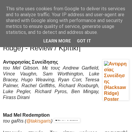
This site uses cookies from Google to deliver its services
Movies Ltd
and to analyze traffic. Your IP address and user-agent are
shared with Google along with performance and security
metrics to ensure quality of service, generate usage
statistics, and to detect and address abuse.
10/11/16
Αντιρρησίας Συνείδησης (Hacksaw
LEARN MORE
GOT IT
Ridge) - Review / Κριτική
Αντιρρησίας Συνείδησης
του Mel Gibson. Με τους Andrew Garfield,
Vince Vaughn, Sam Worthington, Luke
Bracey, Hugo Weaving, Ryan Corr, Teresa
Palmer, Rachel Griffiths, Richard Roxburgh,
Luke Pegler, Richard Pyros, Ben Mingay,
Firass Dirani
Mad Mel Redemption
του gaRis
(
@takisgaris
)