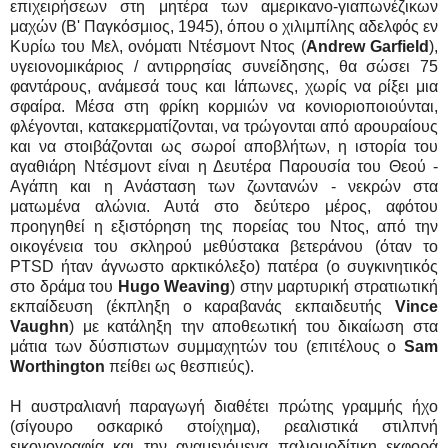
επιχειρήσεων στη μητέρα των αμερικανο-γιαπωνέζικων
μαχών (Β' Παγκόσμιος, 1945), όπου ο χιλιμπίλης αδελφός εν
Κυρίω του Μελ, ονόματι Ντέσμοντ Ντος (
Andrew Garfield
),
υγειονομικάριος / αντιρρησίας συνείδησης, θα σώσει 75
φαντάρους, ανάμεσά τους και Ιάπωνες, χωρίς να ρίξει μια
σφαίρα. Μέσα στη φρίκη κορμιών να κονιοριοποιούνται,
φλέγονται, κατακερματίζονται, να τρώγονται από αρουραίους
και να στοιβάζονται ως σωροί αποβλήτων, η ιστορία του
αγαθιάρη Ντέσμοντ είναι η Δευτέρα Παρουσία του Θεού -
Αγάπη και η Ανάσταση των ζωντανών - νεκρών στα
ματωμένα αλώνια. Αυτά στο δεύτερο μέρος, αφότου
προηγηθεί η εξιστόρηση της πορείας του Ντος, από την
οικογένεια του σκληρού μεθύστακα βετεράνου (όταν το
PTSD ήταν άγνωστο αρκτικόλεξο) πατέρα (ο συγκινητικός
στο δράμα του
Hugo Weaving
) στην μαρτυρική στρατιωτική
εκπαίδευση (έκπληξη ο καραβανάς εκπαιδευτής
Vince
Vaughn
) με κατάληξη την αποθεωτική του δικαίωση στα
μάτια των δύσπιστων συμμαχητών του (επιτέλους ο
Sam
Worthington
πείθει ως θεσπιεύς).
Η αυστραλιανή παραγωγή διαθέτει πρώτης γραμμής ήχο
(σίγουρο οσκαρικό στοίχημα), ρεαλιστικά στιλπνή
εικονογραφία και την αναμενόμενα παλιομοδίτικη εκφορά