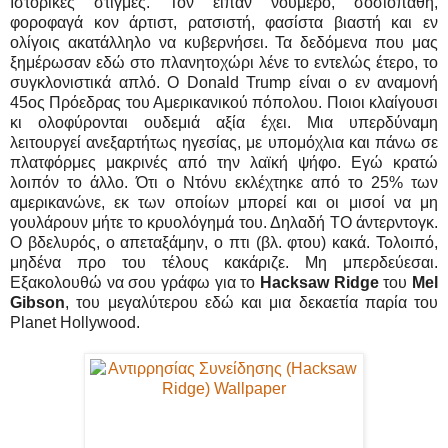
Ιστορικές στιγμές. Τον είπαν νούμερο, σοσιοπαθή,
φοροφαγά κον άρτιστ, ρατσιστή, φασίστα βιαστή και εν
ολίγοις ακατάλληλο να κυβερνήσει. Τα δεδόμενα που μας
ξημέρωσαν εδώ στο πλανητοχώρι λένε το εντελώς έτερο, το
συγκλονιστικά απλό. Ο Donald Trump είναι ο εν αναμονή
45ος Πρόεδρας του Αμερικανικού πόπολου. Ποιοι κλαίγουσι
κι ολοφύρονται ουδεμιά αξία έχει. Μια υπερδύναμη
λειτουργεί ανεξαρτήτως ηγεσίας, με υπομόχλια και πάνω σε
πλατφόρμες μακρινές από την λαϊκή ψήφο. Εγώ κρατώ
λοιπόν το άλλο. Ότι ο Ντόνυ εκλέχτηκε από το 25% των
αμερικανώνε, εκ των οποίων μπορεί και οι μισοί να μη
γουλάρουν μήτε το κρυολόγημά του. Δηλαδή ΤΟ άντερντογκ.
Ο βδελυρός, ο απεταξάμην, ο πτι (βλ. φτου) κακά. Τολοιπό,
μηδένα προ του τέλους κακάριζε. Μη μπερδεύεσαι.
Εξακολουθώ να σου γράφω για το
Hacksaw Ridge
του
Mel
Gibson
, του μεγαλύτερου εδώ και μια δεκαετία παρία του
Planet Hollywood.