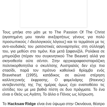
Τους μπήκε στο μάτι με το The Passion Of The Christ
(αγαπημένη μου ταινία ανεξαρτήτως γένους για πολύ
προσωπικούς / ιδεολογικούς λόγους) και το τερμάτισε με τις
αντι-ιουδαϊκές του ρατσιστικές ασυναρτησίες στη σύλληψή
του, για μεθύσι στο τιμόνι. Και μετά ξαφανιζόλ. Ρολάκια σε
μπιμούβια (πέραν του συγκινητικού The Beaver) αλλά για
σκηνοθεσία ούτε σέντσι. Στην αρχικαραφασισταριόζικη
πολιτικορθοτητίλα ο σκυλίτσης Αυστραλός δεν είχε πια
στασίδι, παρά τον πρότινο καθολικό θρίαμβο ενός
Braveheart (1995), κατάδικος σε αιώνια στέρηση
καλλιτεχνικής έκφρασης. Ο φαμελιάρης (9τεκνος)
αντεβεντιστής της 7ης ημέρας όμως έχει εναποθέσει τις
ελπίδες του με μια βαθιά πίστη σε δυο πράγματα. Το ένα
είναι ο Θεός ως Αγάπη. Το άλλο ο Πόνος ως λύτρωση.
Το
Hacksaw Ridge
είναι ένα ύψωμα στην Οκινάουα, θέατρο