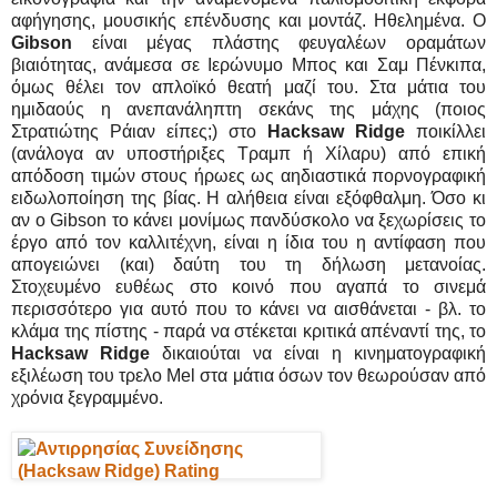
αφήγησης, μουσικής επένδυσης και μοντάζ. Ηθελημένα. Ο
Gibson
είναι μέγας πλάστης φευγαλέων οραμάτων
βιαιότητας, ανάμεσα σε Ιερώνυμο Μπος και Σαμ Πένκιπα,
όμως θέλει τον απλοϊκό θεατή μαζί του. Στα μάτια του
ημιδαούς η ανεπανάληπτη σεκάνς της μάχης (ποιος
Στρατιώτης Ράιαν είπες;) στο
Hacksaw Ridge
ποικίλλει
(ανάλογα αν υποστήριξες Τραμπ ή Χίλαρυ) από επική
απόδοση τιμών στους ήρωες ως αηδιαστικά πορνογραφική
ειδωλοποίηση της βίας. Η αλήθεια είναι εξόφθαλμη. Όσο κι
αν ο Gibson το κάνει μονίμως πανδύσκολο να ξεχωρίσεις το
έργο από τον καλλιτέχνη, είναι η ίδια του η αντίφαση που
απογειώνει (και) δαύτη του τη δήλωση μετανοίας.
Στοχευμένο ευθέως στο κοινό που αγαπά το σινεμά
περισσότερο για αυτό που το κάνει να αισθάνεται - βλ. το
κλάμα της πίστης - παρά να στέκεται κριτικά απέναντί της, το
Hacksaw Ridge
δικαιούται να είναι η κινηματογραφική
εξιλέωση του τρελο Mel στα μάτια όσων τον θεωρούσαν από
χρόνια ξεγραμμένο.