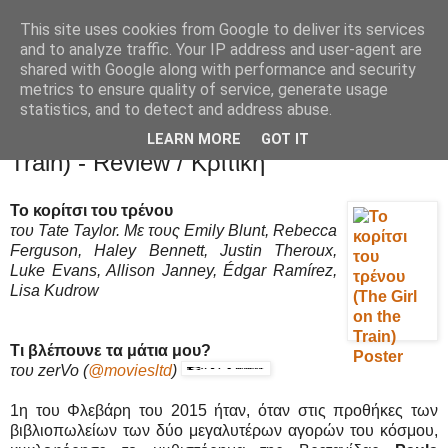
This site uses cookies from Google to deliver its services
Movies Ltd
and to analyze traffic. Your IP address and user-agent are
shared with Google along with performance and security
metrics to ensure quality of service, generate usage
statistics, and to detect and address abuse.
7/10/16
Το κορίτσι του τρένου (The Girl on the
LEARN MORE
GOT IT
Train) - Review / Κριτική
Το κορίτσι του τρένου
του Tate Taylor. Με τους Emily Blunt, Rebecca
Ferguson, Haley Bennett, Justin Theroux,
Luke Evans, Allison Janney, Édgar Ramírez,
Lisa Kudrow
Τι βλέπουνε τα μάτια μου?
του zerVo
(
@moviesltd
)
1η του Φλεβάρη του 2015 ήταν, όταν στις προθήκες των
βιβλιοπωλείων των δύο μεγαλυτέρων αγορών του κόσμου,