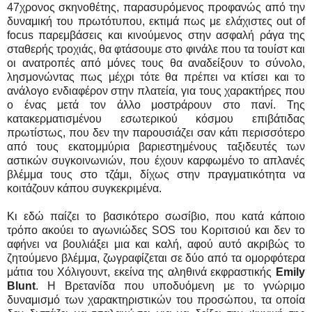
47χρονος σκηνοθέτης, παρασυρόμενος προφανώς από την
δυναμική του πρωτότυπου, εκτιμά πως με ελάχιστες out of
focus παρεμβάσεις και κινούμενος στην ασφαλή ράγα της
σταθερής τροχιάς, θα φτάσουμε στο φινάλε που τα τουίστ και
οι ανατροπές από μόνες τους θα αναδείξουν το σύνολο,
λησμονώντας πως μέχρι τότε θα πρέπει να κτίσει και το
ανάλογο ενδιαφέρον στην πλατεία, για τους χαρακτήρες που
ο ένας μετά τον άλλο μοστράρουν στο πανί. Της
κατακερματισμένου εσωτερικού κόσμου επιβάτιδας
πρωτίστως, που δεν την παρουσιάζει σαν κάτι περισσότερο
από τους εκατομμύρια βαριεστημένους ταξιδευτές των
αστικών συγκοινωνιών, που έχουν καρφωμένο το απλανές
βλέμμα τους στο τζάμι, δίχως στην πραγματικότητα να
κοιτάζουν κάπου συγκεκριμένα.
Κι εδώ παίζει το βασικότερο σωσίβιο, που κατά κάποιο
τρόπο ακούει το αγωνιώδες SOS του Κοριτσιού και δεν το
αφήνει να βουλιάξει μια και καλή, αφού αυτό ακριβώς το
ζητούμενο βλέμμα, ζωγραφίζεται σε δύο από τα ομορφότερα
μάτια του Χόλιγουντ, εκείνα της αληθινά εκφραστικής
Emily
Blunt
. Η Βρετανίδα που υποδυόμενη με το γνώριμο
δυναμισμό των χαρακτηριστικών του προσώπου, τα οποία