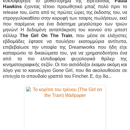
κυκλοφόρησε το μυθιστόρημα της Βρετανίδας
Paula
Hawkins
έχοντας τέτοιο προωθητικό μπαζ πολύ πριν το
release του, ώστε από τις πρώτες ώρες της έκδοσης του, να
στρογγυλοκαθίσει στην κορυφή των τσαρτς πωλήσεων, εκεί
που παρέμεινε για ένα διάστημα μεγαλύτερο των τριών
μηνών! Η δεδομένη ανταπόκριση του κοινού στο μπεστ
σέλλερ
The Girl On The Train
, που μέσα σε ελάχιστες
εβδομάδες έφτασε να πουλήσει εκατομμύρια αντίτυπα,
επιβεβαίωσε την υποψία της Dreamworks που ήδη είχε
καπαρώσει τα δικαιώματα του, για να χρηματοδοτήσει ένα
από τα πιο ελπιδοφόρα ψυχολογικά θρίλερ της
κινηματογραφικής σεζόν. Οι πιο αισιόδοξοι έκαμαν ακόμη και
λόγο για το καινούργιο Gone Girl, που θα ακολουθούσε σε
επιτυχία το σπουδαίο γραπτό του Fincher. Ε, όχι δα...