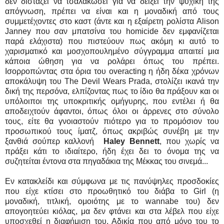
δεν διστάζει να τσαλακώσει για να δείξει την ψυχική της
απόγνωση, πρέπει να είναι και η μοναδική από τους
συμμετέχοντες στο καστ (άντε και η εξαίρετη ρολίστα Alison
Janney που σαν μπατσίνα του homicide δεν εμφανίζεται
παρά ελάχιστα) που πιστεύουν πως ακόμη κι αυτό το
χαρισματικό και μοσχοπουλημένο σύγγραμμα απαιτεί μια
κάποια ώθηση για να ρολάρει όπως του πρέπει.
Ισορροπώντας στα όρια του overacting η ήδη δέκα χρόνων
αποκάλυψη του The Devil Wears Prada, στολίζει ικανά την
δική της περσόνα, ελπίζοντας πως το ίδιο θα πράξουν και οι
υπόλοιποι της υποκριτικής ομήγυρης, που εντέλει ή θα
αποδειχτούν άφαντοι, όπως όλοι οι άρρενες στο σύνολο
τους, είτε θα γνοιαστούν πιότερο για το προμόσιον του
προσωπικού τους ίματζ, όπως ακριβώς συνέβη με την
ξανθιά σούπερ καλλονή
Haley Bennett
, που χωρίς να
πράξει κάτι το ιδιαίτερο, ήδη έχει δει το όνομα της να
συζητείται έντονα στα πηγαδάκια της Μέκκας του σινεμά...
Εν κατακλείδι και σύμφωνα με τις πανύψηλες προσδοκίες
που είχε κτίσει στο προωθητικό του διάβα το Girl (η
μοναδική, τιτλική, ομοιότης με το wannabe του) δεν
απογοητεύει κιόλας, μα δεν φτάνει και στα λέβελ που είχε
υποσχεθεί η διαφήμιση του. Αδικία που από μόνο του το