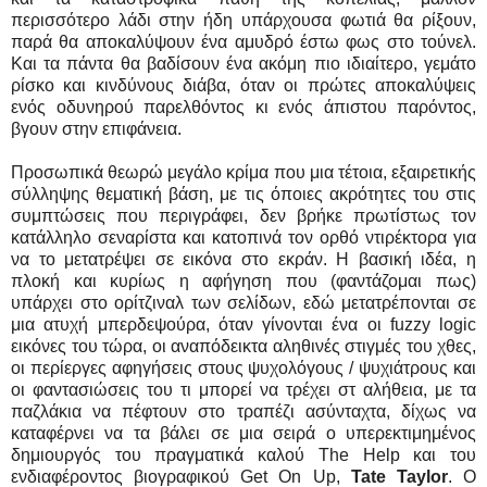
περισσότερο λάδι στην ήδη υπάρχουσα φωτιά θα ρίξουν,
παρά θα αποκαλύψουν ένα αμυδρό έστω φως στο τούνελ.
Και τα πάντα θα βαδίσουν ένα ακόμη πιο ιδιαίτερο, γεμάτο
ρίσκο και κινδύνους διάβα, όταν οι πρώτες αποκαλύψεις
ενός οδυνηρού παρελθόντος κι ενός άπιστου παρόντος,
βγουν στην επιφάνεια.
Προσωπικά θεωρώ μεγάλο κρίμα που μια τέτοια, εξαιρετικής
σύλληψης θεματική βάση, με τις όποιες ακρότητες του στις
συμπτώσεις που περιγράφει, δεν βρήκε πρωτίστως τον
κατάλληλο σεναρίστα και κατοπινά τον ορθό ντιρέκτορα για
να το μετατρέψει σε εικόνα στο εκράν. Η βασική ιδέα, η
πλοκή και κυρίως η αφήγηση που (φαντάζομαι πως)
υπάρχει στο ορίτζιναλ των σελίδων, εδώ μετατρέπονται σε
μια ατυχή μπερδεψούρα, όταν γίνονται ένα οι fuzzy logic
εικόνες του τώρα, οι αναπόδεικτα αληθινές στιγμές του χθες,
οι περίεργες αφηγήσεις στους ψυχολόγους / ψυχιάτρους και
οι φαντασιώσεις του τι μπορεί να τρέχει στ αλήθεια, με τα
παζλάκια να πέφτουν στο τραπέζι ασύνταχτα, δίχως να
καταφέρνει να τα βάλει σε μια σειρά ο υπερεκτιμημένος
δημιουργός του πραγματικά καλού The Help και του
ενδιαφέροντος βιογραφικού Get On Up,
Tate Taylor
. O