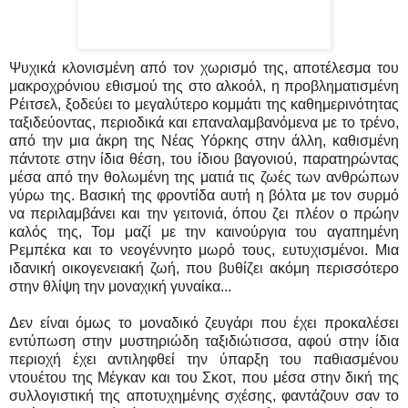
Ψυχικά κλονισμένη από τον χωρισμό της, αποτέλεσμα του
μακροχρόνιου εθισμού της στο αλκοόλ, η προβληματισμένη
Ρέιτσελ, ξοδεύει το μεγαλύτερο κομμάτι της καθημερινότητας
ταξιδεύοντας, περιοδικά και επαναλαμβανόμενα με το τρένο,
από την μια άκρη της Νέας Υόρκης στην άλλη, καθισμένη
πάντοτε στην ίδια θέση, του ίδιου βαγονιού, παρατηρώντας
μέσα από την θολωμένη της ματιά τις ζωές των ανθρώπων
γύρω της. Βασική της φροντίδα αυτή η βόλτα με τον συρμό
να περιλαμβάνει και την γειτονιά, όπου ζει πλέον ο πρώην
καλός της, Τομ μαζί με την καινούργια του αγαπημένη
Ρεμπέκα και το νεογέννητο μωρό τους, ευτυχισμένοι. Μια
ιδανική οικογενειακή ζωή, που βυθίζει ακόμη περισσότερο
στην θλίψη την μοναχική γυναίκα...
Δεν είναι όμως το μοναδικό ζευγάρι που έχει προκαλέσει
εντύπωση στην μυστηριώδη ταξιδιώτισσα, αφού στην ίδια
περιοχή έχει αντιληφθεί την ύπαρξη του παθιασμένου
ντουέτου της Μέγκαν και του Σκοτ, που μέσα στην δική της
συλλογιστική της αποτυχημένης σχέσης, φαντάζουν σαν το