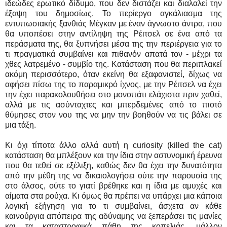
ιδεώδες ερωτικό δίδυμο, που δεν διστάζει και διαλαλεί την
έξαψη του δημοσίως. Το περίεργο αγκάλιασμα της
εντυπωσιακής ξανθιάς Μέγκαν με έναν άγνωστο άντρα, που
θα υποπέσει στην αντίληψη της Ρέιτσελ σε ένα από τα
περάσματα της, θα ξυπνήσει μέσα της την περιέργεια για το
τι πραγματικά συμβαίνει και πιθανόν απατά τον - μέχρι τα
χθες λατρεμένο - συμβίο της. Κατάσταση που θα περιπλακεί
ακόμη περισσότερο, όταν εκείνη θα εξαφανιστεί, δίχως να
αφήσει πίσω της το παραμικρό ίχνος, με την Ρέιτσελ να έχει
την έχει παρακολουθήσει στο μονοπάτι ελάχιστα πριν χαθεί,
αλλά με τις ασύνταχτες και μπερδεμένες από το πιοτό
θύμησες στον νου της να μην την βοηθούν να τις βάλει σε
μια τάξη.
Κι όχι τίποτα άλλο αλλά αυτή η curiosity (killed the cat)
κατάσταση θα μπλέξουν και την ίδια στην αστυνομική έρευνα
που θα τεθεί σε εξέλιξη, καθώς δεν θα έχει την δυνατότητα
από την μέθη της να δικαιολογήσει ούτε την παρουσία της
στο άλσος, ούτε το γιατί βρέθηκε και η ίδια με αμυχές και
αίματα στα ρούχα. Κι όμως θα πρέπει να υπάρχει μια κάποια
λογική εξήγηση για το τι συμβαίνει, άσχετα αν κάθε
καινούργια απόπειρα της αδύναμης να ξεπεράσει τις μανίες
και τα καταστροφικά πάθη της κοπελιάς, μάλλον