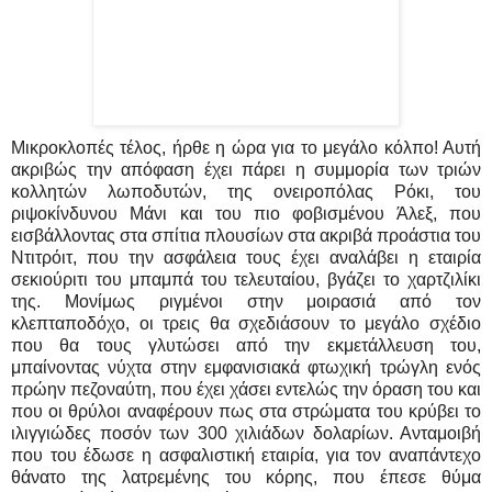
Μικροκλοπές τέλος, ήρθε η ώρα για το μεγάλο κόλπο! Αυτή
ακριβώς την απόφαση έχει πάρει η συμμορία των τριών
κολλητών λωποδυτών, της ονειροπόλας Ρόκι, του
ριψοκίνδυνου Μάνι και του πιο φοβισμένου Άλεξ, που
εισβάλλοντας στα σπίτια πλουσίων στα ακριβά προάστια του
Ντιτρόιτ, που την ασφάλεια τους έχει αναλάβει η εταιρία
σεκιούριτι του μπαμπά του τελευταίου, βγάζει το χαρτζιλίκι
της. Μονίμως ριγμένοι στην μοιρασιά από τον
κλεπταποδόχο, οι τρεις θα σχεδιάσουν το μεγάλο σχέδιο
που θα τους γλυτώσει από την εκμετάλλευση του,
μπαίνοντας νύχτα στην εμφανισιακά φτωχική τρώγλη ενός
πρώην πεζοναύτη, που έχει χάσει εντελώς την όραση του και
που οι θρύλοι αναφέρουν πως στα στρώματα του κρύβει το
ιλιγγιώδες ποσόν των 300 χιλιάδων δολαρίων. Ανταμοιβή
που του έδωσε η ασφαλιστική εταιρία, για τον αναπάντεχο
θάνατο της λατρεμένης του κόρης, που έπεσε θύμα