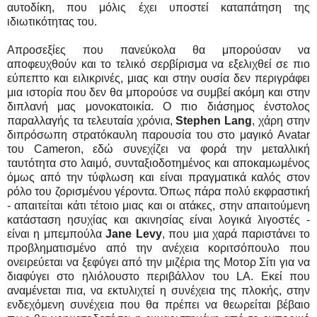
αυτοδίκη, που μόλις έχει υποστεί καταπάτηση της
ιδιωτικότητας του.
Απροσεξίες που πανεύκολα θα μπορούσαν να
αποφευχθούν και το τελικό σερβίρισμα να εξελιχθεί σε πιο
εύπεπτο και ειλικρινές, μιας και στην ουσία δεν περιγράφει
μια ιστορία που δεν θα μπορούσε να συμβεί ακόμη και στην
διπλανή μας μονοκατοικία. Ο πιο διάσημος ένστολος
παραλλαγής τα τελευταία χρόνια,
Stephen Lang
, χάρη στην
διπρόσωπη στρατόκαυλη παρουσία του στο μαγικό Avatar
του Cameron, εδώ συνεχίζει να φορά την μεταλλική
ταυτότητα στο λαιμό, συνταξιοδοτημένος και αποκαμωμένος
όμως από την τύφλωση και είναι πραγματικά καλός στον
ρόλο του ζορισμένου γέροντα. Όπως πάρα πολύ εκφραστική
- απαιτείται κάτι τέτοιο μιας και οι ατάκες, στην απαιτούμενη
κατάσταση ησυχίας και ακινησίας είναι λογικά λιγοστές -
είναι η μπεμπούλα
Jane Levy
, που μια χαρά παριστάνει το
προβληματισμένο από την ανέχεια κοριτσόπουλο που
ονειρεύεται να ξεφύγει από την μιζέρια της Μοτορ Σίτι για να
διαφύγει στο ηλιόλουστο περιβάλλον του LA. Εκεί που
αναμένεται πια, να εκτυλιχτεί η συνέχεια της πλοκής, στην
ενδεχόμενη συνέχεια που θα πρέπει να θεωρείται βέβαιο