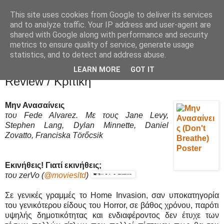
This site uses cookies from Google to deliver its services
Movies Ltd
and to analyze traffic. Your IP address and user-agent are
shared with Google along with performance and security
metrics to ensure quality of service, generate usage
statistics, and to detect and address abuse.
6/10/16
Μην Ανασαίνεις (Don't Breathe) -
LEARN MORE
GOT IT
Review / Κριτική
Μην Ανασαίνεις
του Fede Alvarez. Με τους Jane Levy,
Stephen Lang, Dylan Minnette, Daniel
Zovatto, Franciska Törőcsik
Εκινήθεις! Γιατί εκινήθεις;
του zerVo
(
@moviesltd
)
Σε γενικές γραμμές το Home Invasion, σαν υποκατηγορία
του γενικότερου είδους του Horror, σε βάθος χρόνου, παρότι
υψηλής δημοτικότητας και ενδιαφέροντος δεν έτυχε των