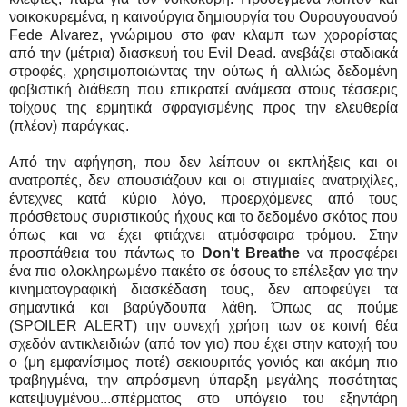
νοικοκυρεμένα, η καινούργια δημιουργία του Ουρουγουανού
Fede Alvarez, γνώριμου στο φαν κλαμπ των χορορίστας
από την (μέτρια) διασκευή του Evil Dead. ανεβάζει σταδιακά
στροφές, χρησιμοποιώντας την ούτως ή αλλιώς δεδομένη
φοβιστική διάθεση που επικρατεί ανάμεσα στους τέσσερις
τοίχους της ερμητικά σφραγισμένης προς την ελευθερία
(πλέον) παράγκας.
Από την αφήγηση, που δεν λείπουν οι εκπλήξεις και οι
ανατροπές, δεν απουσιάζουν και οι στιγμιαίες ανατριχίλες,
έντεχνες κατά κύριο λόγο, προερχόμενες από τους
πρόσθετους συριστικούς ήχους και το δεδομένο σκότος που
όπως και να έχει φτιάχνει ατμόσφαιρα τρόμου. Στην
προσπάθεια του πάντως το
Don't Breathe
να προσφέρει
ένα πιο ολοκληρωμένο πακέτο σε όσους το επέλεξαν για την
κινηματογραφική διασκέδαση τους, δεν αποφεύγει τα
σημαντικά και βαρύγδουπα λάθη. Όπως ας πούμε
(SPOILER ALERT) την συνεχή χρήση των σε κοινή θέα
σχεδόν αντικλειδιών (από τον γιο) που έχει στην κατοχή του
ο (μη εμφανίσιμος ποτέ) σεκιουριτάς γονιός και ακόμη πιο
τραβηγμένα, την απρόσμενη ύπαρξη μεγάλης ποσότητας
κατεψυγμένου...σπέρματος στο υπόγειο του εξηντάρη