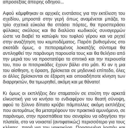
απροσεξίας άπειρης οδηγού...
Αφού κάμφθηκαν οι αρχικές ενστάσεις για την εκτέλεση του
σχεδίου, μπροστά στην γερή όπως αναμένεται μπάζα, το
τρίο σχετικά εύκολα θα σπάσει πόρτες, θα προσπεράσει
φύλακες σκύλους και θα διαλύσει κωδικούς συναγερμών
ώστε να διαβεί το κατώφλι του τυφλού γέρου και να ριχτεί
στην αναζήτηση του κομποδέματος. Παρότι βυθισμένος στο
σκοτάδι όμως, ο πεπειραμένος λοκατζής σύντομα θα
αντιληφθεί την παράνομη παρουσία τους και θα θελήσει από
την μεριά του να προστατέψει το σπιτικό και την περιουσία
του, που οι πιτσιρικάδες έχουν βάλει στο μάτι. Κι αν η μια
του αίσθηση, η όραση, βρίσκεται σε μηδενικό επίπεδο, όλες
οι άλλες βρίσκονται σε έξαρση και οποιαδήποτε κίνηση των
διαρρηκτών, θα τιμωρηθεί, ακόμη και με θάνατο!
Κι όμως οι εκπλήξεις δεν σταματούν σε ετούτη την αρκετά
ελκυστική για να κινήσει το ενδιαφέρον του θεατή σύνοψη,
αφού το ξύλινο δίπατο κρύβει πάμπολλες ακόμη εκπλήξεις
που αυτομάτως θα μετατρέψουν τον πρακτικά αμυνόμενο, σε
παράνομο, στην προσπάθεια του σεναρίου να οδηγήσει την
πλατεία, στο να νοιαστεί (αντιφατικώς) περισσότερο για τους
κλέφτες, παρά για τον νοικοκύρη. Προσεγμένα λοιπόν και