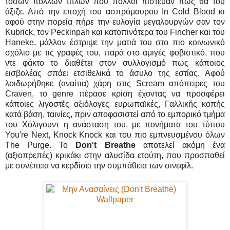
τόσων πολλών τίτλων που πολλοί πίστευαν πως θα του
άξιζε. Από την εποχή του ασπρόμαυρου In Cold Blood κι
αφού στην πορεία πήρε την ευλογία μεγαλουργών σαν τον
Kubrick, τον Peckinpah και κατοπινότερα του Fincher και του
Haneke, μάλλον έστριψε την ματιά του στο πιο κοινωνικό
σχόλιο με τις γραφές του, παρά στο αμιγές φοβιστικό, που
ντε φάκτο το διαθέτει στον συλλογισμό πως κάποιος
εισβολέας σπάει ετσιθελικά το άσυλο της εστίας. Αφού
λοιδωρήθηκε (αναίτια) χάρη στις Scream απόπειρες του
Craven, το genre πέρασε κρίση έχοντας να προσφέρει
κάποιες λιγοστές αξιόλογες ευρωπαϊκές, Γαλλικής κοπής
κατά βάση, ταινίες, πριν αποφασιστεί από το εμπορικό τμήμα
του Χόλιγουντ η ανάσταση του, με πονήματα του τύπου
You're Next, Knock Knock και του πιο εμπνευσμένου όλων
The Purge. Το
Don't Breathe
αποτελεί ακόμη ένα
(αξιοπρεπές) κρικάκι στην αλυσίδα ετούτη, που προσπαθεί
με συνέπεια να κερδίσει την συμπάθεια των σινεφίλ.