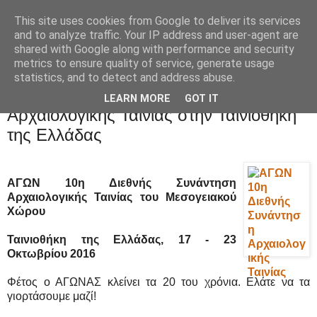
This site uses cookies from Google to deliver its services
Movies Ltd
and to analyze traffic. Your IP address and user-agent are
shared with Google along with performance and security
metrics to ensure quality of service, generate usage
statistics, and to detect and address abuse.
18/10/16
ΑΓΩΝ 10η Διεθνής Συνάντηση
LEARN MORE
GOT IT
Αρχαιολογικής Ταινίας στην Ταινιοθήκη
της Ελλάδας
ΑΓΩΝ 10η Διεθνής Συνάντηση
Αρχαιολογικής Ταινίας του Μεσογειακού
Χώρου
Ταινιοθήκη της Ελλάδας, 17 - 23
Οκτωβρίου 2016
Φέτος ο ΑΓΩΝΑΣ κλείνει τα 20 του χρόνια. Ελάτε να τα
γιορτάσουμε μαζί!