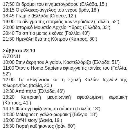
17:50 Oι δρόμοι του κινηματογράφου (Ελλάδα, 15’)
18:15 O φύλακας-άγγελος του νερού (Ιράν, 18’)
18:45 Fragile (Ελλάδα |Greece, 12’)
19:00 Tο αίνιγμα της σπηλιάς των νεράιδων (Γαλλία, 52’)
20:00 Ιστορικό Μουσείο Αρχείο Ύδρας (Ελλάδα, 33’)
20:40 Tα σπίτια με τις εικόνες (Γαλλία, 40’)
21:30 Hμεγάλη θεά της Κύπρου (Κύπρος, 80’)
Σάββατο 22.10
Α ΖΩΝΗ
10:00 Στην άκρη του Αιγαίου, Καστελλόριζο (Ελλάδα, 51’)
11:00 Όταν ο Homo Sapiens έφτιαχνε τις ταινίες του (Γαλλία,
52’)
12:00 Tα «Ελγίνεια» και η Σχολή Καλών Τεχνών της
Φλωρεντίας (Ιταλία, 20’)
12:30 Από πηλό (Ελλάδα, 46’)
13:20 Κυπριακή μεσαιωνική εφυαλωμένη κεραμική
(Κύπρος, 41’)
14:15 Φωτογραφίζοντας το αόρατο (Γαλλία, 13’)
14:30 Malagne: η γαλλο-ρωμαϊκή (Βέλγιο, 18’)
15:00 Off-History (Δανία, 19’)
15:30 Γιορτή καθήκοντος (Ιράν, 60’)