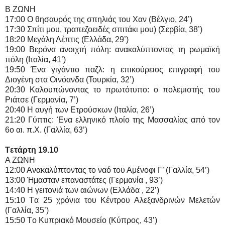
Β ΖΩΝΗ
17:00 O θησαυρός της σπηλιάς του Xαν (Βέλγιο, 24’)
17:30 Σπίτι μου, τραπεζοειδές σπιτάκι μου) (Σερβία, 38’)
18:20 Μεγάλη Λέπτις (Ελλάδα, 29’)
19:00 Βερόνα ανοιχτή πόλη: ανακαλύπτοντας τη ρωμαϊκή
πόλη (Ιταλία, 41’)
19:50 Ένα γιγάντιο παζλ: η επικούρειος επιγραφή του
Διογένη στα Οινόανδα (Τουρκία, 32’)
20:30 Καλουπώνοντας το πρωτότυπο: ο πολεμιστής του
Ριάτσε (Γερμανία, 7’)
20:40 H αυγή των Ετρούσκων (Ιταλία, 26’)
21:20 Γύπτις: Ένα ελληνικό πλοίο της Μασσαλίας από τον
6ο αι. π.Χ. (Γαλλία, 63’)
Tετάρτη 19.10
Α ΖΩΝΗ
12:00 Ανακαλύπτοντας το ναό του Αμένοφι Γ’ (Γαλλία, 54’)
13:00 Ήμασταν επαναστάτες (Γερμανία , 93’)
14:40 H γειτονιά των αιώνων (Ελλάδα , 22’)
15:10 Tα 25 χρόνια του Κέντρου Αλεξανδρινών Μελετών
(Γαλλία, 35’)
15:50 Tο Κυπριακό Μουσείο (Κύπρος, 43’)