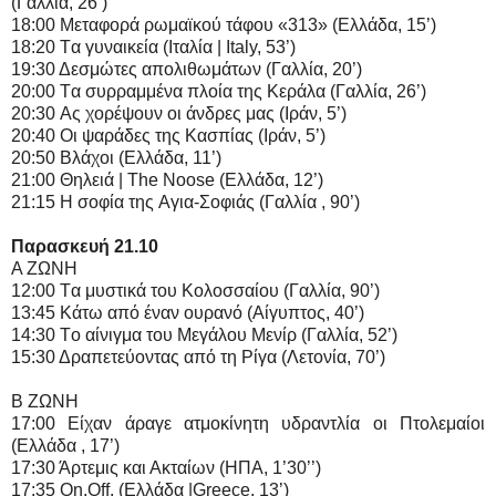
(Γαλλία, 26’)
18:00 Μεταφορά ρωμαϊκού τάφου «313» (Ελλάδα, 15’)
18:20 Tα γυναικεία (Ιταλία | Italy, 53’)
19:30 Δεσμώτες απολιθωμάτων (Γαλλία, 20’)
20:00 Tα συρραμμένα πλοία της Κεράλα (Γαλλία, 26’)
20:30 Aς χορέψουν οι άνδρες μας (Ιράν, 5’)
20:40 Oι ψαράδες της Κασπίας (Ιράν, 5’)
20:50 Βλάχοι (Ελλάδα, 11’)
21:00 Θηλειά | The Noose (Ελλάδα, 12’)
21:15 H σοφία της Aγια-Σοφιάς (Γαλλία , 90’)
Παρασκευή 21.10
Α ΖΩΝΗ
12:00 Tα μυστικά του Κολοσσαίου (Γαλλία, 90’)
13:45 Κάτω από έναν ουρανό (Αίγυπτος, 40’)
14:30 Tο αίνιγμα του Μεγάλου Μενίρ (Γαλλία, 52’)
15:30 Δραπετεύοντας από τη Ρίγα (Λετονία, 70’)
Β ΖΩΝΗ
17:00 Είχαν άραγε ατμοκίνητη υδραντλία οι Πτολεμαίοι
(Ελλάδα , 17’)
17:30 Άρτεμις και Ακταίων (HΠA, 1’30’’)
17:35 On.Off. (Ελλάδα |Greece, 13’)