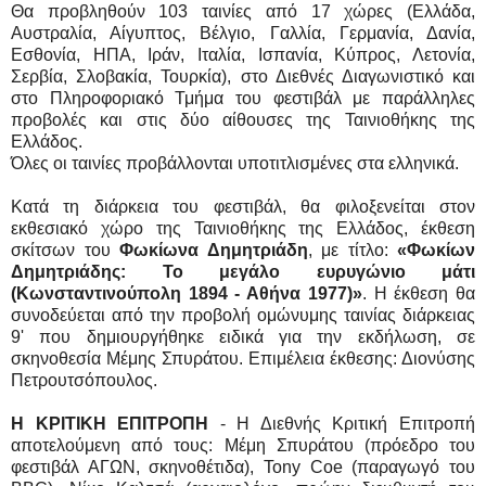
Θα προβληθούν 103 ταινίες από 17 χώρες (Ελλάδα,
Αυστραλία, Αίγυπτος, Βέλγιο, Γαλλία, Γερμανία, Δανία,
Εσθονία, ΗΠΑ, Ιράν, Ιταλία, Ισπανία, Κύπρος, Λετονία,
Σερβία, Σλοβακία, Τουρκία), στο Διεθνές Διαγωνιστικό και
στο Πληροφοριακό Τμήμα του φεστιβάλ με παράλληλες
προβολές και στις δύο αίθουσες της Ταινιοθήκης της
Ελλάδος.
Όλες οι ταινίες προβάλλονται υποτιτλισμένες στα ελληνικά.
Κατά τη διάρκεια του φεστιβάλ, θα φιλοξενείται στον
εκθεσιακό χώρο της Ταινιοθήκης της Ελλάδος, έκθεση
σκίτσων του
Φωκίωνα Δημητριάδη
, με τίτλο:
«Φωκίων
Δημητριάδης: Το μεγάλο ευρυγώνιο μάτι
(Κωνσταντινούπολη 1894 - Αθήνα 1977)»
. Η έκθεση θα
συνοδεύεται από την προβολή ομώνυμης ταινίας διάρκειας
9' που δημιουργήθηκε ειδικά για την εκδήλωση, σε
σκηνοθεσία Μέμης Σπυράτου. Επιμέλεια έκθεσης: Διονύσης
Πετρουτσόπουλος.
Η ΚΡΙΤΙΚΗ ΕΠΙΤΡΟΠΗ
- Η Διεθνής Κριτική Επιτροπή
αποτελούμενη από τους: Μέμη Σπυράτου (πρόεδρο του
φεστιβάλ ΑΓΩΝ, σκηνοθέτιδα), Tony Coe (παραγωγό του