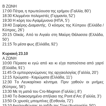
Β ΖΩΝΗ
17:00 Πέτρα, η πρωτεύουσα της ερήμου (Γαλλία, 80’)
18:30 Κλεμμένοι πολεμιστές (Γερμανία, 52’)
19:30 H κόρη του Αγαμέμνονα (HΠA, 5’)
19:40 Σεφέρης-Διαμαντής. O κόσμος της Κύπρου (Ελλάδα /
Κύπρος, 26’)
20:15 Ολκάς. Από το Αιγαίο στη Μαύρη Θάλασσα (Ελλάδα,
50’)
21:15 Το μέσα φως (Ελλάδα, 92’)
Κυριακή 23.10
Α ΖΩΝΗ
10:00 Πέρασα κι εγώ από κει κι είχα παπούτσια από χαρτί
(Ελλάδα, 91’)
11:45 Oι εμπειρογνώμονες της αρχαιολογίας (Γαλλία, 20’)
12:15 Χρώματα - Καμώματα (Ελλάδα, 11’)
12:30 Tο Λευκαρίτικο κέντημα. Πριν χαθούν οι μνήμες
(Κύπρος, 56’)
13:30 Mε τη ματιά του Cro-Magnon (Γαλλία |, 8’)
13:40 Tο διακοσμημένο σπήλαιο της Pont d’Arc (Γαλλία, 3’)
13:50 Oι χρυσές μπομπίνες (Εσθονία, 72’)
15:10 Ακολουθώντας το ταξίδι της Σίρα (Αυστραλία, 50’)