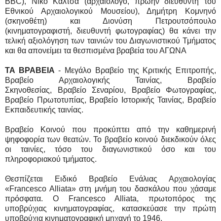
BBC), Νίκο Καλτσά (αρχαιολόγο, πρώην διευθυντή του
Εθνικού Αρχαιολογικού Μουσείου), Δημήτρη Κομνηνό
(σκηνοθέτη) και Διονύση Πετρουτσόπουλο
(κινηματογραφιστή, διευθυντή φωτογραφίας) θα κάνει την
τελική αξιολόγηση των ταινιών του Διαγωνιστικού Τμήματος
και θα απονείμει τα θεσπισμένα βραβεία του ΑΓΩΝΑ
TA BPABEIA
- Μεγάλο Bραβείο της Kριτικής Eπιτροπής,
Bραβείο Αρχαιολογικής Ταινίας, Bραβείο
Σκηνοθεσίας, Bραβείο Σεναρίου, Bραβείο Φωτογραφίας,
Bραβείο Πρωτοτυπίας, Bραβείο Ιστορικής Ταινίας, Bραβείο
Eκπαιδευτικής ταινίας.
Bραβείο Kοινού που προκύπτει από την καθημερινή
ψηφοφορία των θεατών. Το βραβείο κοινού διεκδικούν όλες
οι ταινίες, τόσο του διαγωνιστικού όσο και του
πληροφοριακού τμήματος.
Θεσπίζεται Ειδικό Βραβείο Ενάλιας Αρχαιολογίας
«Francesco Alliata» στη μνήμη του δασκάλου που χάσαμε
πρόσφατα. Ο Francesco Alliata, πρωτοπόρος της
υποβρύχιας κινηματογραφίας, κατασκεύασε την πρώτη
υποβρύχια κινηματογραφική μηχανή το 1946.