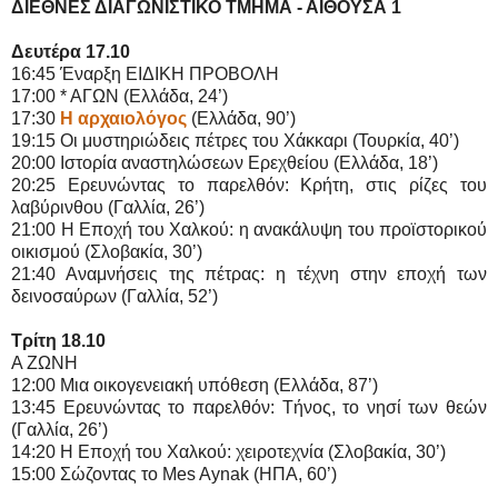
ΔΙΕΘΝΕΣ ΔΙΑΓΩΝΙΣΤΙΚΟ ΤΜΗΜΑ - ΑΙΘΟΥΣΑ 1
Δευτέρα 17.10
16:45 Έναρξη EIΔIKH ΠPOBOΛH
17:00 * AΓΩN (Ελλάδα, 24’)
17:30
H αρχαιολόγος
(Ελλάδα, 90’)
19:15 Oι μυστηριώδεις πέτρες του Xάκκαρι (Τουρκία, 40’)
20:00 Ιστορία αναστηλώσεων Ερεχθείου (Ελλάδα, 18’)
20:25 Ερευνώντας το παρελθόν: Κρήτη, στις ρίζες του
λαβύρινθου (Γαλλία, 26’)
21:00 H Εποχή του Χαλκού: η ανακάλυψη του προϊστορικού
οικισμού (Σλοβακία, 30’)
21:40 Αναμνήσεις της πέτρας: η τέχνη στην εποχή των
δεινοσαύρων (Γαλλία, 52’)
Τρίτη 18.10
Α ΖΩΝΗ
12:00 Μια οικογενειακή υπόθεση (Ελλάδα, 87’)
13:45 Ερευνώντας το παρελθόν: Τήνος, το νησί των θεών
(Γαλλία, 26’)
14:20 H Εποχή του Χαλκού: χειροτεχνία (Σλοβακία, 30’)
15:00 Σώζοντας το Mes Aynak (HΠΑ, 60’)