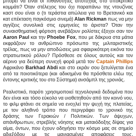
μπορεί να είναι οι πιθανότητες αποτυχίας στο υποκριτικό
κομμάτι? Όταν στέλεχος του όχι παραπάνω της ντουζίνας
καστ σου είναι ο (τι τεράστια απώλεια για το Βρετανικό και
κατ επέκταση παγκόσμιο σινεμά)
Alan Rickman
πως να μην
αγγίξεις συνολικά στις ερμηνείες το άριστα? Όταν την
συναισθηματική φόρτιση ανεβάζουν ρολίστες έξοχοι σαν τον
Aaron Paul
και την
Phoebe Fox
, που με δάκρυα στα μάτια
εκφράζουν το ανθρώπινο πρόσωπο της μιλιταριστικής
τρέλας, πως να μην αποδώσεις μια σφαιρικότερη εικόνα του
στρατιωτικού ρόλου? Πρόσθεσε σε όλους αυτούς και τον
αέρινο για δεύτερη συνεχή φορά μετά τον
Captain Phillips
Αφρικάνο
Barkhad Abdi
και στο εκράν σου ξετυλίγεται ένα
από τα ποιοτικότερα (και αδικημένα θα πρόσθετα ελέω της
έντονης κριτικής του στο Σύστημα) ανσάμπλ της χρονιάς.
Ρεαλιστικό, παρότι χρησιμοποιεί τεχνολογικά δεδομένα που
δεν είναι και τόσο εύκολο να υιοθετηθούν από τον κοινό νου,
το φιλμ φτάνει σε σημεία να ενοχλεί την ψυχή της πλατείας,
με τον αληθινό τρόπο που περιγράφει το χρονικό της
δράσης των Γερακιών / Πολιτικών. Των άψυχων,
απάνθρωπων, στρεβλής νόησης και ματαιόδοξης δίψας για
αίμα, όντων, που έχουν οδηγήσει την κόσμο μας σε σημείο
αδιεξόδου με τις μανιασμένες αποφάσεις τους,