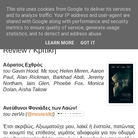
This site uses cookies from Google to deliver its services
Movies Ltd
and to analyze traffic. Your IP address and user-agent are
shared with Google along with performance and security
metrics to ensure quality of service, generate usage
statistics, and to detect and address abuse.
4/8/16
Αόρατος Εχθρός (Eye in the Sky) -
LEARN MORE
GOT IT
Review / Κριτική
Αόρατος Εχθρός
του Gavin Hood. Με τους Helen Mirren, Aaron
Paul, Alan Rickman, Barkhad Abdi, Jeremy
Northam, Iain Glen, Phoebe Fox, Monica
Dolan, Aisha Takow
Ανεύθυνοι Φονιάδες των Λαών!
του zerVo
(
@moviesltd
)
Έτσι ακριβώς, Αξιωματούχε μου, λαϊκέ ή ένστολε, πατώντας
το κουμπί της επίθεσης γεμάτος αδιαφορία για τον οδυρμό