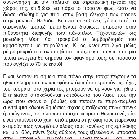
συνεννόηση με την πολιτική και στρατιωτική ηγεσία της
χώρας της, επιδιώκει να πάρει το πράσινο φως, ώστε να
δώσει σύνθημα για πυρ, στην βάση ελέγχου των drones
στην μακρινή Νεβάδα. Κι ενώ οι ευθύνες γύρω από το
στρογγυλό τραπέζι μετατίθενται διαρκώς, μπροστά στην
πιθανότητα διαφυγής των πάνοπλων Τζιχαντιστών ως
μοναδική λύση θα προκριθεί ο βομβαρδισμός του
κρησφύγετου με πυραύλους. Κι ας κινούνται λίγα μόλις
μέτρα μακριά του, ανυποψίαστοι άμαχοι και παιδιά, που μια
τέτοια ενέργεια θα σημάνει τον αφανισμό τους, σε ποσοστό
που αγγίζει το 70 τις εκατό!
Είναι λοιπόν το σημείο που πάνω στην τσόχα πέφτουν τα
ηθικά διλήμματα, αν και εφόσον όλοι όσοι κρατούν τις τύχες
του κοσμάκη στα χέρια τος μπορούν να ομιλούν για ηθική.
Είτε εκείνοι αποκαλούνται εκπρόσωποι του Λαού, που την
ώρα που σκάνε οι βόμβες και πετούν τα πυρακτωμένα
συντρίμμια κάνουν δημόσιες σχέσεις παίζοντας πινγκ πονγκ
ή τρώγοντας σε πλουσιοπάροχα γεύματα θαλασσινά, είτε
είναι ντυμένοι στο χακί, οπότε μέσα στην δική τους παράνοια
εκτιμούν πως γνωρίζουν όλους τους κανόνες της εμπλοκής
και μια, δύο, πέντε ζωές αθώων, τους εξιλεώνουν μπροστά
στην αποφυγή ενδεχόμενα, μεγαλύτερων και πιο