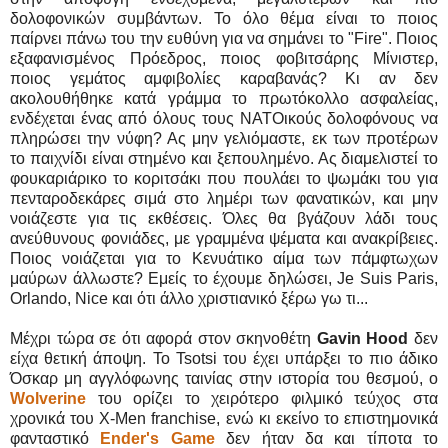
δολοφονικών συμβάντων. Το όλο θέμα είναι το ποιος
παίρνει πάνω του την ευθύνη για να σημάνει το "Fire". Ποιος
εξαφανισμένος Πρόεδρος, ποιος φοβιτσάρης Μίνιστερ,
ποιος γεμάτος αμφιβολίες καραβανάς? Κι αν δεν
ακολουθήθηκε κατά γράμμα το πρωτόκολλο ασφαλείας,
ενδέχεται ένας από όλους τους ΝΑΤΟικούς δολοφόνους να
πληρώσει την νύφη? Ας μην γελιόμαστε, εκ των προτέρων
το παιχνίδι είναι στημένο και ξεπουλημένο. Ας διαμελιστεί το
φουκαριάρικο το κοριτσάκι που πουλάει το ψωμάκι του για
πενταροδεκάρες σιμά στο λημέρι των φανατικών, και μην
νοιάζεστε για τις εκθέσεις. Όλες θα βγάζουν λάδι τους
ανεύθυνους φονιάδες, με γραμμένα ψέματα και ανακρίβειες.
Ποιος νοιάζεται για το Κενυάτικο αίμα των πάμφτωχων
μαύρων άλλωστε? Εμείς το έχουμε δηλώσει, Je Suis Paris,
Orlando, Nice και ότι άλλο χριστιανικό ξέρω γω τι...
Μέχρι τώρα σε ότι αφορά στον σκηνοθέτη
Gavin Hood
δεν
είχα θετική άποψη. Το Tsotsi του έχει υπάρξει το πιο άδικο
Όσκαρ μη αγγλόφωνης ταινίας στην ιστορία του θεσμού, ο
Wolverine
του ορίζει το χειρότερο φιλμικό τεύχος στα
χρονικά του X-Men franchise, ενώ κι εκείνο το επιστημονικά
φανταστικό
Ender's Game
δεν ήταν δα και τίποτα το