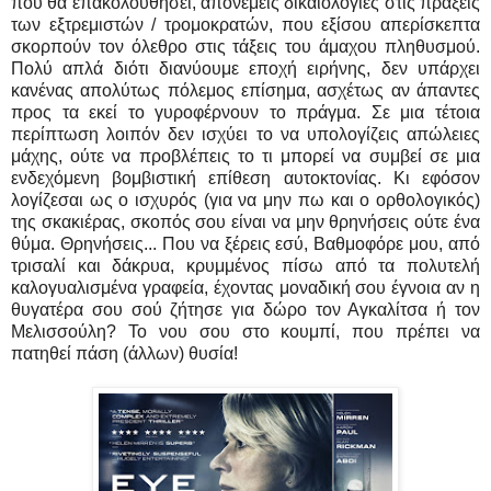
που θα επακολουθήσει, απονέμεις δικαιολογίες στις πράξεις
των εξτρεμιστών / τρομοκρατών, που εξίσου απερίσκεπτα
σκορπούν τον όλεθρο στις τάξεις του άμαχου πληθυσμού.
Πολύ απλά διότι διανύουμε εποχή ειρήνης, δεν υπάρχει
κανένας απολύτως πόλεμος επίσημα, ασχέτως αν άπαντες
προς τα εκεί το γυροφέρνουν το πράγμα. Σε μια τέτοια
περίπτωση λοιπόν δεν ισχύει το να υπολογίζεις απώλειες
μάχης, ούτε να προβλέπεις το τι μπορεί να συμβεί σε μια
ενδεχόμενη βομβιστική επίθεση αυτοκτονίας. Κι εφόσον
λογίζεσαι ως ο ισχυρός (για να μην πω και ο ορθολογικός)
της σκακιέρας, σκοπός σου είναι να μην θρηνήσεις ούτε ένα
θύμα. Θρηνήσεις... Που να ξέρεις εσύ, Βαθμοφόρε μου, από
τρισαλί και δάκρυα, κρυμμένος πίσω από τα πολυτελή
καλογυαλισμένα γραφεία, έχοντας μοναδική σου έγνοια αν η
θυγατέρα σου σού ζήτησε για δώρο τον Αγκαλίτσα ή τον
Μελισσούλη? Το νου σου στο κουμπί, που πρέπει να
πατηθεί πάση (άλλων) θυσία!