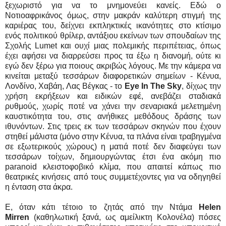
ξεχωριστό για να το μνημονεύει κανείς. Εδώ ο
Νοτιοαφρικάνος όμως, στην μακράν καλύτερη στιγμή της
καριέρας του, δείχνει εκπληκτικές ικανότητες στο κτίσιμο
ενός πολιτικού θρίλερ, αντάξιου εκείνων των σπουδαίων της
Σχολής Lumet και ουχί μιας πολεμικής περιπέτειας, όπως
έχει αφήσει να διαρρεύσει προς τα έξω η διανομή, ούτε κι
εγώ δεν ξέρω για ποιους ακριβώς λόγους. Με την κάμερα να
κινείται μεταξύ τεσσάρων διαφορετικών σημείων - Κένυα,
Λονδίνο, Χαβάη, Λας Βέγκας - το
Eye In The Sky
, δίχως την
χρήση εκρήξεων και ειδικών εφέ, ανεβάζει σταδιακά
ρυθμούς, χωρίς ποτέ να χάνει την σεναριακά μελετημένη
καυστικότητα του, στις ανήθικες μεθόδους δράσης των
ιθυνόντων. Στις τρεις εκ των τεσσάρων σκηνών που έχουν
στηθεί μάλιστα (μόνο στην Κένυα, τα πλάνα είναι τραβηγμένα
σε εξωτερικούς χώρους) η ματιά ποτέ δεν διαφεύγει των
τεσσάρων τοίχων, δημιουργώντας έτσι ένα ακόμη πιο
paranoid κλειστοφοβικό κλίμα, που απαιτεί κάπως πιο
θεατρικές κινήσεις από τους συμμετέχοντες για να οδηγηθεί
η ένταση στα άκρα.
Ε, όταν κάτι τέτοιο το ζητάς από την Ντάμα
Helen
Mirren
(καθηλωτική ξανά, ως αμείλικτη Κολονέλα) πόσες