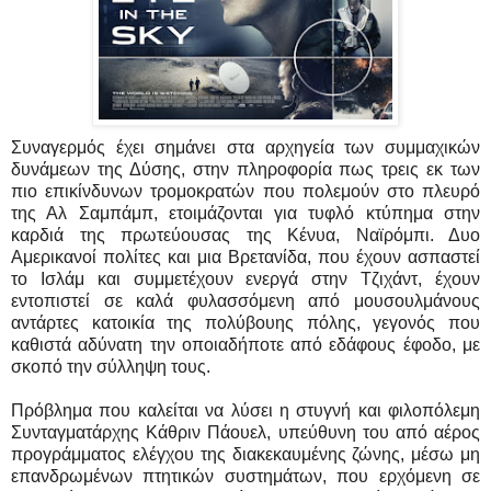
Συναγερμός έχει σημάνει στα αρχηγεία των συμμαχικών
δυνάμεων της Δύσης, στην πληροφορία πως τρεις εκ των
πιο επικίνδυνων τρομοκρατών που πολεμούν στο πλευρό
της Αλ Σαμπάμπ, ετοιμάζονται για τυφλό κτύπημα στην
καρδιά της πρωτεύουσας της Κένυα, Ναϊρόμπι. Δυο
Αμερικανοί πολίτες και μια Βρετανίδα, που έχουν ασπαστεί
το Ισλάμ και συμμετέχουν ενεργά στην Τζιχάντ, έχουν
εντοπιστεί σε καλά φυλασσόμενη από μουσουλμάνους
αντάρτες κατοικία της πολύβουης πόλης, γεγονός που
καθιστά αδύνατη την οποιαδήποτε από εδάφους έφοδο, με
σκοπό την σύλληψη τους.
Πρόβλημα που καλείται να λύσει η στυγνή και φιλοπόλεμη
Συνταγματάρχης Κάθριν Πάουελ, υπεύθυνη του από αέρος
προγράμματος ελέγχου της διακεκαυμένης ζώνης, μέσω μη
επανδρωμένων πτητικών συστημάτων, που ερχόμενη σε