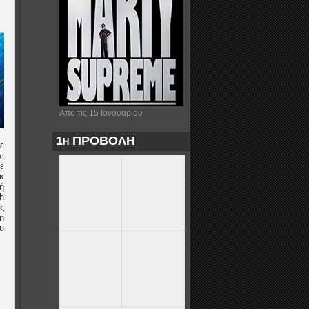
Απο τις 15 Ιανουαριου
1η ΠΡΟΒΟΛΗ
ε
ι
ε
ικ
ή
h
ς
n
υ