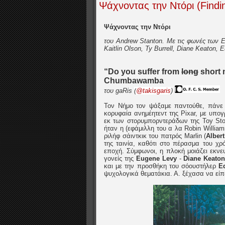
Ψάχνοντας την Ντόρι (Findin
Ψάχνοντας την Ντόρι
του Andrew Stanton. Με τις φωνές των E
Kaitlin Olson, Ty Burrell, Diane Keaton,
“Do you suffer from
long
short 
Chumbawamba
του gaRis
(
@takisgaris
)
Τον Νήμο τον ψάξαμε παντούθε, πάνε ό
κορυφαία ανημέητεντ της Pixar, με υπο
εκ των στορυμπορντεράδων της Toy Sto
ήταν η (εφάμιλλη του α λα Robin William
ριλήφ σάιντκικ του πατρός Marlin (
Alber
της ταινία, καθότι στο πέρασμα του χρ
εποχή. Σύμφωνοι, η πλοκή μοιάζει εκνε
γονείς της
Eugene Levy
-
Diane Keato
και με την προσθήκη του σόουστήλερ
E
ψυχολογικά θεματάκια. Α. ξέχασα να είπω