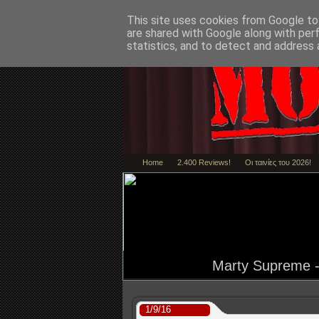
This site uses cookies from Google to 
are shared with Google along with per
statistics, and to detect and address 
Home
2.400 Reviews!
Οι ταινίες του 2026!
Marty Supreme - 
1/9/16