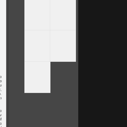
α
ο
υ
,
.
ι
α
ν
Μ
α