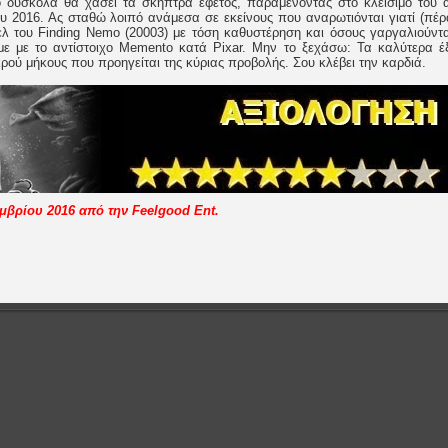
ο δύσκολα θα χάσει τα σκήπτρα εφέτος, παραμένοντας στο κλείσιμο του α
ου 2016. Ας σταθώ λοιπό ανάμεσα σε εκείνους που αναρωτιόνται γιατί (πέρ
λ του Finding Nemo (20003) με τόση καθυστέρηση και όσους γαργαλιούντα
με με το αντίστοιχο Memento κατά Pixar. Μην το ξεχάσω: Τα καλύτερα έξ
ικρού μήκους που προηγείται της κύριας προβολής. Σου κλέβει την καρδιά.
εμβρίου 2016 από την Feelgood Ent.