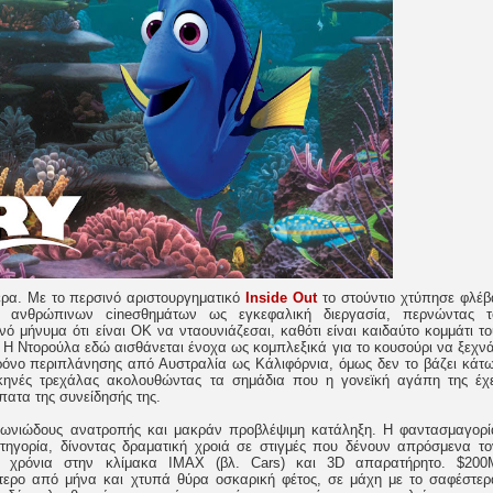
τερα. Με το περσινό αριστουργηματικό
Inside Out
το στούντιο χτύπησε φλέβ
ν ανθρώπινων cineσθημάτων ως εγκεφαλική διεργασία, περνώντας τ
οινό μήνυμα ότι είναι ΟΚ να νταουνιάζεσαι, καθότι είναι καιδαύτο κομμάτι το
 Η Ντορούλα εδώ αισθάνεται ένοχα ως κομπλεξικά για το κουσούρι να ξεχνά
 χρόνο περιπλάνησης από Αυστραλία ως Κάλιφόρνια, όμως δεν το βάζει κάτω
σκηνές τρεχάλας ακολουθώντας τα σημάδια που η γονεϊκή αγάπη της έχε
πατα της συνείδησής της.
 αγωνιώδους ανατροπής και μακράν προβλέψιμη κατάληξη. Η φαντασμαγορί
ηγορία, δίνοντας δραματική χροιά σε στιγμές που δένουν απρόσμενα το
 χρόνια στην κλίμακα IMAX (βλ. Cars) και 3D απαρατήρητο. $200
ερο από μήνα και χτυπά θύρα οσκαρική φέτος, σε μάχη με το σαφέστερ