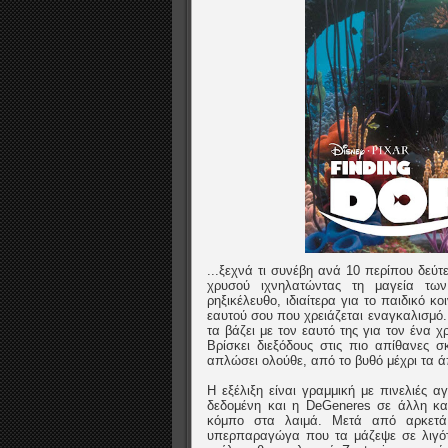
...ξεχνά τι συνέβη ανά 10 περίπου δεύ
χρυσού ιχνηλατώντας τη μαγεία τω
ρηξικέλευθο, ιδιαίτερα για το παιδικό κ
εαυτού σου που χρειάζεται εναγκαλισμό.
τα βάζει με τον εαυτό της για τον ένα
Βρίσκει διεξόδους στις πιο απίθανες 
απλώσει ολούθε, από το βυθό μέχρι τα ά
Η εξέλιξη είναι γραμμική με πινελιές
δεδομένη και η DeGeneres σε άλλη κατ
κόμπο στα λαιμά. Μετά από αρκετά
υπερπαραγώγα που τα μάζεψε σε λιγότ