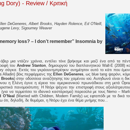
g Dory) - Review / Κριτική
llen DeGeneres, Albert Brooks, Hayden Rolence, Ed O'Neill,
 Eugene Levy, Sigourney Weaver
memory loss? – I don’t remember” Insomnia by
βερ μια ντάζεν χρόνια, εντέλει τόνε βρήκαμε και μαζί ένα από τα πέντ
γραφή του
Andrew Stanton
, δημιουργού του διαπλανητικού Wall-E (2008) κα
ry σάγκα. Εκτός του γκράουντμπρέηκιν ανημέησον αυτό το κάτι που έμειν
s Alladin) βόις περφόρμανς της
Ellen DeGeneres
, ως blue tang ψαρόνι, κόμ
t Brooks
) στην οδύσσεια αναζήτησης του χαμένου ιού. Αυτηδωνά είναι η δικ
όνου η Ελένη έγινε η ιέρεια του αμερικανικού πρωινάδικου στη μετά Opra
υριστικά πανομοιότυπη: H Ντόρι ψάχνει την επιστροφή στους αξιολάτρευτου
n
(για να τερματίσει το ιδανικό καστάρισμα) παρεούλα με τους Nemo – Marli
d O’Neal
(Married with Children, Modern Family) ως εφταπόδι με τα δικά το
 ότι, δηλαδή, δε θυμάμαι, η Ντόρυ έχει ένα θέμα μνήμης που...