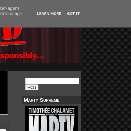
user-agent
erate usage
LEARN MORE
GOT IT
Marty Supreme