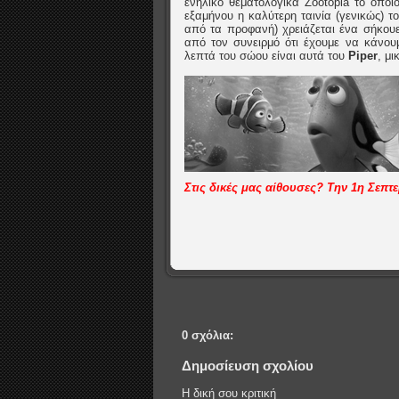
ενήλικο θεματολογικά Zootopia το οποί
εξαμήνου η καλύτερη ταινία (γενικώς) τ
από τα προφανή) χρειάζεται ένα σήκουε
από τον συνειρμό ότι έχουμε να κάνου
λεπτά του σώου είναι αυτά του
Piper
, μ
Στις δικές μας αίθουσες? Την 1η Σεπτ
0 σχόλια:
Δημοσίευση σχολίου
Η δική σου κριτική