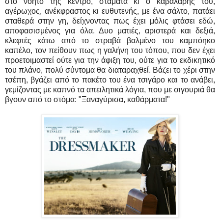
στο νοητό της κέντρο, σταματά κι ο καβαλάρης του,
αγέρωχος, ανέκφραστος κι ευθυτενής, με ένα σάλτο, πατάει
σταθερά στην γη, δείχνοντας πως έχει μόλις φτάσει εδώ,
αποφασισμένος για όλα. Δυο ματιές, αριστερά και δεξιά,
κλεφτές κάτω από το στραβά βαλμένο του καμπόηκο
καπέλο, τον πείθουν πως η γαλήνη του τόπου, που δεν έχει
προετοιμαστεί ούτε για την άφιξη του, ούτε για το εκδικητικό
του πλάνο, πολύ σύντομα θα διαταραχθεί. Βάζει το χέρι στην
τσέπη, βγάζει από το πακέτο του ένα τσιγάρο και το ανάβει,
γεμίζοντας με καπνό τα απειλητικά λόγια, που με σιγουριά θα
βγουν από το στόμα: "Ξαναγύρισα, καθάρματα!"