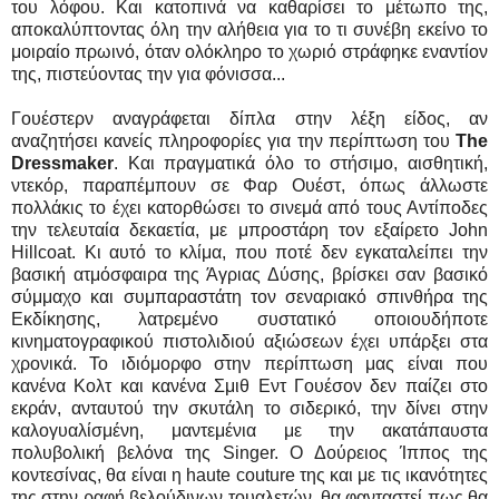
του λόφου. Και κατοπινά να καθαρίσει το μέτωπο της,
αποκαλύπτοντας όλη την αλήθεια για το τι συνέβη εκείνο το
μοιραίο πρωινό, όταν ολόκληρο το χωριό στράφηκε εναντίον
της, πιστεύοντας την για φόνισσα...
Γουέστερν αναγράφεται δίπλα στην λέξη είδος, αν
αναζητήσει κανείς πληροφορίες για την περίπτωση του
The
Dressmaker
. Και πραγματικά όλο το στήσιμο, αισθητική,
ντεκόρ, παραπέμπουν σε Φαρ Ουέστ, όπως άλλωστε
πολλάκις το έχει κατορθώσει το σινεμά από τους Αντίποδες
την τελευταία δεκαετία, με μπροστάρη τον εξαίρετο John
Hillcoat. Κι αυτό το κλίμα, που ποτέ δεν εγκαταλείπει την
βασική ατμόσφαιρα της Άγριας Δύσης, βρίσκει σαν βασικό
σύμμαχο και συμπαραστάτη τον σεναριακό σπινθήρα της
Εκδίκησης, λατρεμένο συστατικό οποιουδήποτε
κινηματογραφικού πιστολιδιού αξιώσεων έχει υπάρξει στα
χρονικά. Το ιδιόμορφο στην περίπτωση μας είναι που
κανένα Κολτ και κανένα Σμιθ Εντ Γουέσον δεν παίζει στο
εκράν, ανταυτού την σκυτάλη το σιδερικό, την δίνει στην
καλογυαλίσμένη, μαντεμένια με την ακατάπαυστα
πολυβολική βελόνα της Singer. Ο Δούρειος Ίππος της
κοντεσίνας, θα είναι η haute couture της και με τις ικανότητες
της στην ραφή βελούδινων τουαλετών, θα φανταστεί πως θα