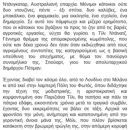
Ντάνγκαταρ, Αυστραλιανή επαρχία. Μόνιμοι κάτοικοι ούτε
δυο ντουζίνες, πέντε - έξι σπίτια, δυο καλύβες, ένα
μπακάλικο, ένα φαρμακείο, μια εκκλησία, ένα σχολείο, ένα
δημαρχείο. Σε αυτό τον πάμφτωχο και μίζερο ερημότοπο,
που οι κάτοικοι του βγάζουν τα προς το ζην από τις βαριές
αγροτικές εργασίες, νύχτα θα γυρίσει η Τίλι Ντάνατζ.
Γέννημα θρέμμα της απομακρυσμένης κωμόπολης, που
ούτε καν δέκα χρονώ δεν ήταν όταν εκδιώχθηκε από τους
αγριεμένους συντοπίτες της κατηγορούμενη ως η βασική
υπεύθυνη του ατυχήματος, με θύμα τον πανούργο
συνομήλικο της, Στιούαρτ, γιου του απολυταρχικού
δημάρχου Πέτιμαν.
Έχοντας διαβεί τον κόσμο όλο, από το Λονδίνο στο Μιλάνο
κι από εκεί στην λαμπερή Πόλη του Φωτός, όπου διδάχτηκε
την τέχνη της μοδιστρικής, η αριστοκρατική και
κομψοντυμένη σαν Παριζιάνα Τίλι, θα πατήσει και πάλι τα
πάτρια εδάφη, εικοσιπέντε χρόνια μετά το τραγικό συμβάν,
έχοντας δυο εκκρεμότητες να βάλει σε τάξη. Αρχικά να
φροντίσει την μόνη, ανήμπορη και καταπονημένη από την
γεροντική άνοια μάνα της, Μόλι, που πλέον βρίσκεται
κατάκοιτη στην βρωμερή τρώγλη της, στην απόμερη κορυφή