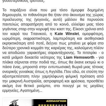
γουεστερνικούς τρόπους.
Το παράξενο είναι που μια τόσο όμορφα δομημένη
δημιουργία, το πιθανότερο θα ήταν στο άκουσμα της χώρας
προέλευσης της (γεγονός, αυτό) μάλλον θα περνούσε
παντελώς απαρατήρητη από το κοινό, ελλείψει μιας τόσο
γιγάντιας σταρ στην κορυφή του καστ της. Είκοσι χρόνια από
τον καιρό του Τιτανικού, η
Kate Winslet
, ομορφότερη,
ωριμότερη, εκφραστικότερη, λαμπερότερη και αισθησιακά
εκρηκτικότερη από ποτέ, δείχνει πως μπαίνει με φόρα στο
δεύτερο χρονικά κομμάτι της καριέρας της, καλούμενη πλέον
να αποδώσει χαρακτήρες σαραντάχρονης. Το πιτσιρίκι - ο
κατά μιάμισι δεκαετία νεότερος της
Liam Hemsworth
- για
πλάκα σέρνεται στην ποδιά της, όπως θα έκανε εκτιμώ κι ο
πάσα ένας, μπροστά στην εντυπωσιακή θωριά μιας τέτοιας
ονειρικής γυναίκας όπως η Αγγλίδα. Που εδώ, σε ετούτη την
αξιοπρεπέστατη πλην χαμηλόφωνη φιλμική πρόταση από
την μακρινή Αυστραλία, αστραφτερή και φρέσκια, προσθέτει
ακόμη ένα θετικό ρούμπο, στο πουγγί με τις μεγάλες
ερμηνείες. Αγαπημένη...