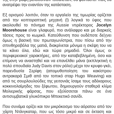
ανατρέψει την εναντίον της κατάσταση.
Εξ ορισμού λοιπόν, όταν το εργαλείο της τιμωρίας ορίζεται
από την κοπτοραπτική μηχανή (!) λογικά το ύφος που
ακολουθεί το πόνημα της Aussie ντιρέκτορος
Jocelyn
Moorehouse
είναι γλαφυρό, πιο ανάλαφρο και με διαρκείς
τάσεις προς το κωμικό. Κατεύθυνση που ουδέποτε δείχνει
όμως η βασική του πρωταγωνίστρια, που πίσω από την
σπινθηροβόλα της ματιά, διακρίνεται μόνιμα η σκέψη του να
τα κάνει όλα, εδώ και τώρα ρημαδιό. Όλοι όμως οι
περιφερειακοί χαρακτήρες, από την καταβεβλημένη, όσο και
επίμονη να αναστηθεί και να επανέλθει μάνα (εκπληκτική η
πολύ σπουδαία Judy Davis στον ρόλο) μέχρι τον κρυφο-γκέι,
παρενδυσία Σερίφη (απομυθοποίηση του κακίστρου
αντρακαρά Σμιθ από τον τοπικό σταρ Hugo Weaving) και
από τις σουρλουλούδες της γειτονιάς ίσαμε τους αδέκαρους
κοκκινολαίμηδες του ξέφωτου, δημιουργούν σταθερά κλίμα
Μολιερικής φάρσας, που εξελίσσεται πάνω σε ένα
αντισυμβατικά γλυκόπικρο Μπεκετικό σανίδι.
Που συνάμα ορίζει και τον μικρόκοσμο του αόρατου από τον
χάρτη Ντάνγκαταρ, που ως τόσο μικρό και σε έκταση και