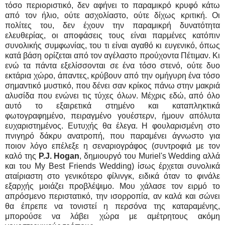
τόσο περιοριστικό, δεν αφήνει το παραμικρό κρυφό κάτω
από τον ήλιο, ούτε ασχολίαστο, ούτε δίχως κριτική. Οι
πολίτες του, δεν έχουν την παραμικρή δυνατότητα
ελευθερίας, οι αποφάσεις τους είναι παρμένες κατόπιν
συνολικής συμφωνίας, του τι είναι αγαθό κι ευγενικό, όπως
κατά βάση ορίζεται από τον αγέλαστο προύχοντα Πέτιμαν. Κι
ενώ τα πάντα εξελίσσονται σε ένα τόσο στενό, ούτε δυο
εκτάρια χώρο, άπαντες, κρύβουν από την ομήγυρη ένα τόσο
σημαντικό μυστικό, που δένει σαν κρίκος πάνω στην μακριά
αλυσίδα που ενώνει τις τύχες όλων. Μέχρις εδώ, από όλο
αυτό το εξαιρετικά στημένο και καταπληκτικά
φωτογραφημένο, πειραγμένο γουέστερν, ήμουν απόλυτα
ευχαριστημένος. Ευτυχής θα έλεγα. Η φουλαρισμένη στο
πνιγηρό δάκρυ ανατροπή, που παραμένει άγνωστο για
ποιον λόγο επέλεξε η σεναριογράφος (συντροφιά με τον
καλό της
P.J. Hogan
, δημιουργό του Muriel's Wedding αλλά
και του My Best Friends Wedding) ίσως έρχεται συνολικά
αταίριαστη στο γενικότερο φίλινγκ, ειδικά όταν το φινάλε
εξαρχής μοιάζει προβλέψιμο. Μου χάλασε τον ειρμό το
απρόσμενο περιστατικό, την ισορροπία, αν καλά και σώνει
θα έπρεπε να τονιστεί η περσόνα της καταραμένης,
μπορούσε να λάβει χώρα με αμέτρητους ακόμη