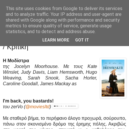
This site uses cookies from Google to deliver its services
Movies Ltd
and to analyze traffic. Your IP address and user-agent are
shared with Google along with performance and security
metrics to ensure quality of service, generate usage
statistics, and to detect and address abuse.
2/6/16
Η Μοδίστρα (The Dressmaker) - Review
LEARN MORE
GOT IT
/ Κριτική
Η Μοδίστρα
της Jocelyn Moorhouse. Με τους Kate
Winslet, Judy Davis, Liam Hemsworth, Hugo
Weaving, Sarah Snook, Sacha Horler,
Caroline Goodall, James Mackay as
I'm back, you bastards!
του zerVo
(
@moviesltd
)
Με σταθερό βήμα, το περήφανο άλογο προχωρά, σούρουπο,
πάνω στον σκονισμένο δρόμο της έρημης πόλης. Ακριβώς