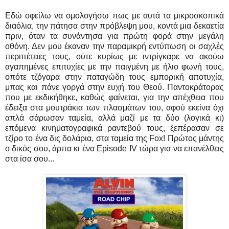
Εδώ οφείλω να ομολογήσω πως με αυτά τα μικροσκοπικά
διαόλια, την πάτησα στην πρόβλεψη μου, κοντά μια δεκαετία
πριν, όταν τα συνάντησα για πρώτη φορά στην μεγάλη
οθόνη. Δεν μου έκαναν την παραμικρή εντύπωση οι σαχλές
περιπέτειες τους, ούτε κυρίως με ιντρίγκαρε να ακούω
αγαπημένες επιτυχίες με την παιγμένη με ήλιο φωνή τους,
οπότε τζόγαρα στην παταγώδη τους εμπορική αποτυχία,
μπας και πάνε γοργά στην ευχή του Θεού. Παντοκράτορας
που με εκδικήθηκε, καθώς φαίνεται, για την απέχθεια που
έδειξα στα μουτράκια των πλασμάτων του, αφού εκείνα όχι
απλά σάρωσαν ταμεία, αλλά μαζί με τα δύο (λογικά κι)
επόμενα κινηματογραφικά ραντεβού τους, ξεπέρασαν σε
τζίρο το ένα δις δολάρια, στα ταμεία της Fox! Πρώτος μάντης
ο δικός σου, άρπα κι ένα Episode IV τώρα για να επανέλθεις
στα ίσα σου...