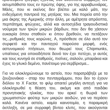
ασυμπάθιστο τους εν πρώτης όψης, γιο της αρραβωνιάρας,
Μάιλς, που κι εκείνος δεν βλέπει με καλό μάτι, την
ενδεχόμενη παντρειά της μητέρας του. Μια πορεία από την
μια άκρης της Αμερικής στην άλλη, με αμέτρητα απρόοπτα,
περπάτημα, φτώχειες, αλλά και αυτοσχέδια τραγουδιστικά
νούμερα των τριών μικρών βάρδων, που δεν θα χάσουν
ευκαιρία όπου σταθούν κι όπου βρεθούν, να πετάξουν
τις...ρυθμικές τους κορώνες. Α, πρόσθεσε σε όλο αυτό τον
συρφετό και την πανταχού παρούσα μορφή, ενός
αστυνομικού πτήσεων, που θεωρεί τους Chipmunks,
υπαίτιους για οποιοδήποτε δεινό τον έχει πετύχει, γι αυτός
και τους κυνηγά σε σταθμούς, πισίνες, σαλούν, μπαράκια και
έχεις το γλυκό δεμένο, πανέτοιμο για σερβίρισμα...
Για να ολοκληρώνουμε το αστείο, που παρατράβηξε με τα
ζουζουνάκια - σταρ του πενταγράμμου, που δεν το έχουν
διόλου το X Factor, το φιλμ απαιτεί μεγάλη αντοχή για να
ολοκληρωθεί η θέαση του, ακόμη και από παιδάκι
προνηπιακής ηλικίας, που του αρκεί η θωριά των
χρωματιστών φούτερ των μικρών αοιδών, για να περάσει
καλά. Κανένα αστείο, καμία καινοτομία, η παραμικρή
έκπληξη, σε μια συρραφή βίντεο κλιπς, που ακούγονται