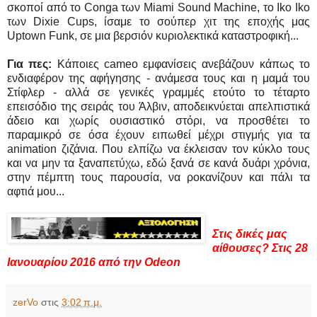
σκοποί από το Conga των Miami Sound Machine, το Iko Iko
των Dixie Cups, ίσαμε το σούπερ χιτ της εποχής μας
Uptown Funk, σε μια βερσιόν κυριολεκτικά καταστροφική...
Για πες:
Κάποιες cameo εμφανίσεις ανεβάζουν κάπως το
ενδιαφέρον της αφήγησης - ανάμεσα τους και η μαμά του
Στίφλερ - αλλά σε γενικές γραμμές ετούτο το τέταρτο
επεισόδιο της σειράς του Άλβιν, αποδεικνύεται απελπιστικά
άδειο και χωρίς ουσιαστικό στόρι, να προσθέτει το
παραμικρό σε όσα έχουν ειπωθεί μέχρι στιγμής για τα
animation ζιζάνια. Που ελπίζω να έκλεισαν τον κύκλο τους
και να μην τα ξαναπετύχω, εδώ ξανά σε κανά δυάρι χρόνια,
στην πέμπτη τους παρουσία, να ροκανίζουν και πάλι τα
αφτιά μου...
Στις δικές μας
αίθουσες? Στις 28
Ιανουαρίου 2016 από την Odeon
zerVo
στις
3:02 π.μ.