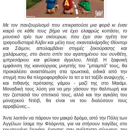
Με τον πανζουρλισμό που επικρατούσε μια φορά κι έναν
καιρό σε κάθε τους βήμα να έχει ελαφρώς κοπάσει, το
μουσικό τρίο των σκίουρων, που έχει σαν ηγέτη τον
τραγουδισταρά Άλβιν και μέλη τους σκανταλιάρηδες Θίοντορ
και Σάιμον, απολαμβάνει στιγμές ξεκούρασης και
χαλάρωσης, στο άνετο σπίτι του αγαπημένου του συνθέτη,
ιμπρεσάριου και φύλακα άγγελου, Ντέιβ.
Η ξαφνική
εμφάνιση της καινούργιας μνηστής του "μπαμπά" τους, θα
προκαλέσει αναστάτωση στα τρωκτικά, ειδικά από την
στιγμή που θα πληροφορηθούν το τετ α τετ ταξίδι αναψυχής -
και πιθανής πρότασης γάμου - μαζί της στο Μαιάμι.
Μοναδική τους λύση για να μην χάσουν την θαλπωρή και
την ζεστασιά του σπιτικού τους, αλλά και την αγκάλη του
μοναχικού Ντέιβ, θα είναι να του διαλύσουν τους
αρραβώνες...
Άντε λοιπόν να πάρουν τον μακρύ δρόμο, από την Πόλη των
Αγγέλων ίσαμε την Φλόριντα, για να στήσουν παγίδες στο
ερωτευμένο ζευγάρι, έχοντας σαν ανέλπιστο σύμμαχο, τον