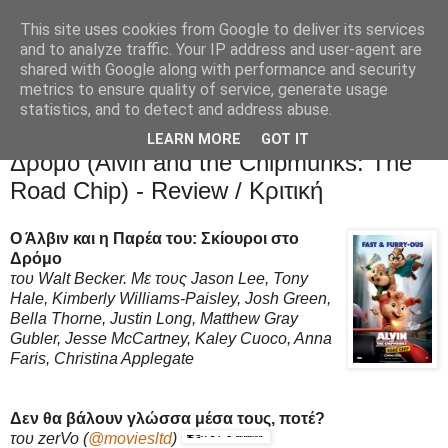
This site uses cookies from Google to deliver its services
Movies Ltd
and to analyze traffic. Your IP address and user-agent are
shared with Google along with performance and security
metrics to ensure quality of service, generate usage
statistics, and to detect and address abuse.
29/1/16
Ο Άλβιν και η Παρέα του: Σκίουροι στο
LEARN MORE
GOT IT
Δρόμο (Alvin and the Chipmunks: The
Road Chip) - Review / Κριτική
Ο Άλβιν και η Παρέα του: Σκίουροι στο
Δρόμο
του Walt Becker. Με τους Jason Lee, Tony
Hale, Kimberly Williams-Paisley, Josh Green,
Bella Thorne, Justin Long, Matthew Gray
Gubler, Jesse McCartney, Kaley Cuoco, Anna
Faris, Christina Applegate
Δεν θα βάλουν γλώσσα μέσα τους, ποτέ?
του zerVo
(
@moviesltd
)