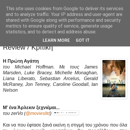
This site uses cookies from Google to deliver its services
Movies Ltd
and to analyze traffic. Your IP address and user-agent are
shared with Google along with performance and security
metrics to ensure quality of service, generate usage
statistics, and to detect and address abuse.
20/12/14
Η Πρώτη Αγάπη (The Best Of Me) -
LEARN MORE
GOT IT
Review / Κριτική
Η Πρώτη Αγάπη
του Michael Hoffman. Με τους James
Marsden, Luke Bracey, Michelle Monaghan,
Liana Liberato, Sebastian Arcelus, Gerald
McRaney, Jon Tenney, Caroline Goodall, Ian
Nelson
Μ' ένα Άρλεκιν ξεχνιέμαι...
του zerVo
(
@moviesltd
)
Και να που έφτασε ξανά εκείνη η στιγμή του χρόνου που όλα