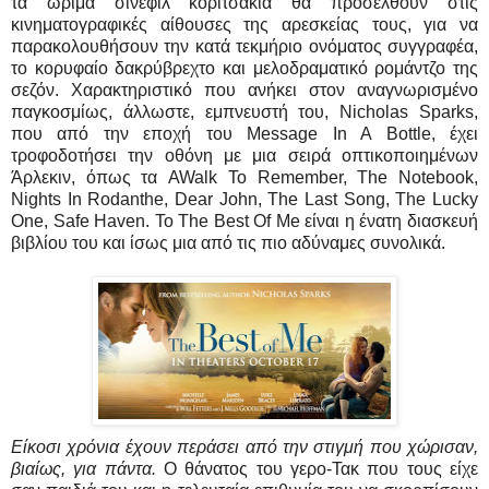
τα ώριμα σινεφίλ κοριτσάκια θα προσέλθουν στις
κινηματογραφικές αίθουσες της αρεσκείας τους, για να
παρακολουθήσουν την κατά τεκμήριο ονόματος συγγραφέα,
το κορυφαίο δακρύβρεχτο και μελοδραματικό ρομάντζο της
σεζόν. Χαρακτηριστικό που ανήκει στον αναγνωρισμένο
παγκοσμίως, άλλωστε, εμπνευστή του, Nicholas Sparks,
που από την εποχή του Message In A Bottle, έχει
τροφοδοτήσει την οθόνη με μια σειρά οπτικοποιημένων
Άρλεκιν, όπως τα AWalk To Remember, The Notebook,
Nights In Rodanthe, Dear John, The Last Song, The Lucky
One, Safe Haven. Το The Best Of Me είναι η ένατη διασκευή
βιβλίου του και ίσως μια από τις πιο αδύναμες συνολικά.
Είκοσι χρόνια έχουν περάσει από την στιγμή που χώρισαν,
βιαίως, για πάντα.
Ο θάνατος του γερο-Τακ που τους είχε