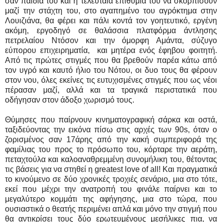
σαν παιδιά του και η τελευταία επιθυμία του να σκορπίσουν
μαζί την στάχτη του, στο αγαπημένο του αγρόκτημα στην
Λουιζιάνα, θα φέρει και πάλι κοντά τον γοητευτικό, εργένη
ακόμη, εργοδηγό σε θαλάσσια πλατφόρμα άντλησης
πετρελαίου Ντόσον και την όμορφη Αμάντα, σύζυγο
εύπορου επιχειρηματία, και μητέρα ενός έφηβου φοιτητή.
Από τις πρώτες στιγμές που θα βρεθούν παρέα κάτω από
τον υγρό και καυτό ήλιο του Νότου, οι δυο τους θα φέρουν
στον νου, όλες εκείνες τις ευτυχισμένες στιγμές που ως νέοι
πέρασαν μαζί, αλλά και τα τραγικά περιστατικά που
οδήγησαν στον άδοξο χωρισμό τους.
Θύμησες που παίρνουν κινηματογραφική σάρκα και οστά,
ταξιδεύοντας την εικόνα πίσω στις αρχές των 90s, όταν ο
ζορισμένος σαν 17άρης από την κακή συμπεριφορά της
φαμίλιας του προς το πρόσωπο του, κόρταρε την αεράτη,
πεταχτούλα και καλοαναθρεμμένη συνομήλικη του, θέτοντας
τις βάσεις για να στηθεί η greatest love of all! Και πραγματικά
το κινούμενο σε δύο χρονικές τροχιές σενάριο, μια στο τότε,
εκεί που μέχρι την ανατροπή του φινάλε παίρνει και το
μεγαλύτερο κομμάτι της αφήγησης, μια στο τώρα, που
ουσιαστικά ο θεατής περιμένει απλά και μόνο την στιγμή που
θα αντικρίσει τους δύο ερωτευμένους μεσήλικες πια, να