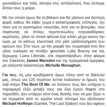
μονοιάζουν και πάλι, κόντρα στις αντιξοότητες που έσπειρε
δίπλα τους η μοίρα.
Με την οποία όμως θα τα βάλουν και θα χάσουν για δεύτερη
φορά, καθώς θα λάβει χώρα ο καταστροφικός επίλογος, όχι
τόσο για το αγαπημένο ντουετάκι, όσο για το βιπεράκι, που
πέφτοντας σε τέτοιες περιπετειώδεις ιντριγκαδόρικες
ακρότητες, χάνει το όποιο φίλινγκ είχε κτίσει μέχρι εκείνη την
ώρα, με τα κάπως ελκυστικά στο μάτι χαιδολογήματα των
ηρώων του. Είτε νιων, με την μορφή του σωματαρά που δεν
χάνει ευκαιρία να πετάξει φανελάκι Luke Bracey και της
άχρωμης Liana Liberato, είτε σαραντάρηδων, στην φόρμα
του Σάικλοπς
James Marsden
και της πραγματικά όμορφης
μα ελάχιστα ταλαντούχας
Michelle Monaghan
.
Για πες:
Ας μην κρυβόμαστε όμως πίσω από το δάκτυλο
μας, όπως για 120 περίπου λεπτά παλεύουν οι ήρωες του
λοβ στόρυ
The Best Of Me
, να πείσουν πως δεν υπάρχει η
παραμικρή έλξη μεταξύ τους και όλα έχουν θαφτεί στο
παρελθόν. Δεν υπάρχει ούτε ένας θεατής που να μην ξέρει τι
να περιμένει από το γεμάτο κλισέ πόνημα του αξιόλογου
Michael Hoffman
(Gambit, The Last Station) που δεν αφήνει