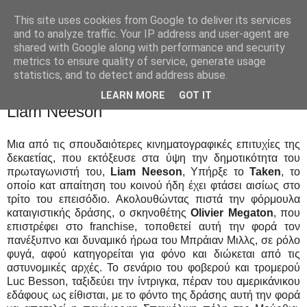
This site uses cookies from Google to deliver its services
Movies Ltd
and to analyze traffic. Your IP address and user-agent are
shared with Google along with performance and security
metrics to ensure quality of service, generate usage
statistics, and to detect and address abuse.
23/9/14
Taken 3 - Ξανά τρεχάματα για τον Φυγά
LEARN MORE
GOT IT
Liam Neeson
Μια από τις σπουδαιότερες κινηματογραφικές επιτυχίες της
δεκαετίας, που εκτόξευσε στα ύψη την δημοτικότητα του
πρωταγωνιστή του,
Liam Neeson
, Υπήρξε το
Taken
, το
οποίο κατ απαίτηση του κοινού ήδη έχει φτάσει αισίως στο
τρίτο του επεισόδιο. Ακολουθώντας πιστά την φόρμουλα
καταιγιστικής δράσης, ο σκηνοθέτης
Olivier Megaton
, που
επιστρέφει στο franchise, τοποθετεί αυτή την φορά τον
πανέξυπνο και δυναμικό ήρωα του Μπράιαν Μιλλς, σε ρόλο
φυγά, αφού κατηγορείται για φόνο και διώκεται από τις
αστυνομικές αρχές. Το σενάριο του φοβερού και τρομερού
Luc Besson, ταξιδεύει την ίντριγκα, πέραν του αμερικάνικου
εδάφους ως είθισται, με το φόντο της δράσης αυτή την φορά