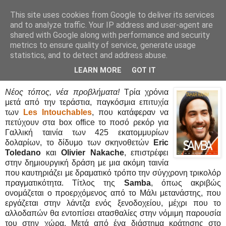
This site uses cookies from Google to deliver its services
Movies Ltd
and to analyze traffic. Your IP address and user-agent are
shared with Google along with performance and security
metrics to ensure quality of service, generate usage
statistics, and to detect and address abuse.
29/8/14
Samba - Trailer / Τρέιλερ
LEARN MORE
GOT IT
Νέος τόπος, νέα προβλήματα!
Τρία χρόνια
μετά από την τεράστια, παγκόσμια επιτυχία
των
Les Intouchables
, που κατάφεραν να
πετύχουν στα box office το ποσό ρεκόρ για
Γαλλική ταινία των 425 εκατομμυρίων
δολαρίων, το δίδυμο των σκηνοθετών
Eric
Toledano
και
Olivier Nakache
, επιστρέφει
στην δημιουργική δράση με μια ακόμη ταινία
που καυτηριάζει με δραματικό τρόπο την σύγχρονη τρικολόρ
πραγματικότητα. Τίτλος της
Samba
, όπως ακριβώς
ονομάζεται ο προερχόμενος από το Μάλι μετανάστης, που
εργάζεται στην λάντζα ενός ξενοδοχείου, μέχρι που το
αλλοδαπών θα εντοπίσει ατασθαλίες στην νόμιμη παρουσία
του στην χώρα. Μετά από ένα διάστημα κράτησης στο