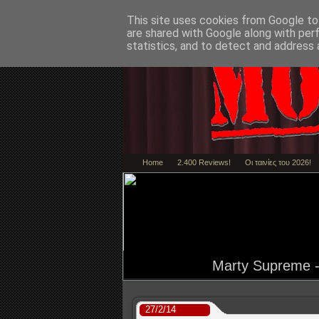
This site uses cookies from Google to 
are shared with Google along with per
statistics, and to detect and address 
Home
2.400 Reviews!
Οι ταινίες του 2026!
Marty Supreme - 
27/2/14