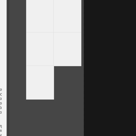
ο
ς
α
ο
ά
α
η
ι
ν