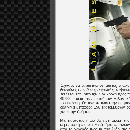
Έχοντας να αντιμετωπίσει αμέτρητα οικο
βετεράνος υπεύθυνος ασφαλείας πτήσεων 
Transaquatic, από την Νέα Υόρκη προς το
40.000 πόδια πάνω από τον Ατλαντικό
τρομοκράτη, θα αναστατώσει την επιφαν
δεν γίνει μεταφορά 150 εκατομμυρίων δ
χάσει την ζωή του.
Μια κατάσταση που θα γίνει ακόμη πιο
αεροπορική εταιρία θα ζητήσει επιπλέον
από το γεγονός πως με την λήξη της 