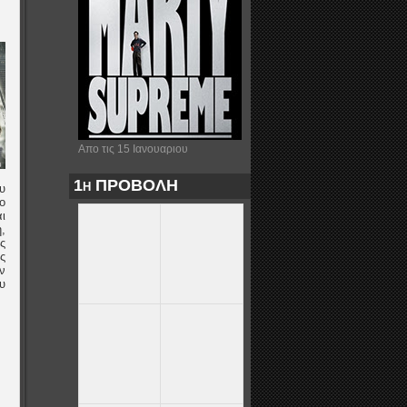
Απο τις 15 Ιανουαριου
1η ΠΡΟΒΟΛΗ
υ
ο
ι
,
ς
ς
ν
υ