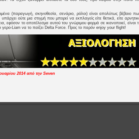
μένα (παραγωγή, σκηνοθεσία, σενάριο, ρόλοι) είναι απολύτως βέβαιο πω
ν υπάρχει ούτε μια στιγμή που μπορεί να εκπλαγείς είτε θετικά, είτε αρνητι
πια, εφόσον το αποτέλεσμα αυτού του γνώριμου φορμά σε ικανοποιεί, είναι τ
γερο-Liam να το παίζει Delta Force. Προς το παρόν enjoy your flight!
ρουαρίου 2014 από την Seven