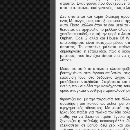
άτρακτο. Ένας φόνος που δυσχεραίνει τ
από το αποκαλυπτικό γεγονός, πως ο λογ
Δεν απαιτείται και καμία ιδιαίτερη προ
ενός Μπόινγκ, μιας και εξ ορισμού ο αρ
αυτό. Πόσο μάλλον όταν το ένα μετά το
θέτοντας σε αμφιβολία το μέλλον όλων
χειρίζεται επιδέξια αυτή την φορά ο
Jaum
Orphan, Goal 2 αλλά και House Of Wax
οποιοσδήποτε είναι καταχωρημένος στη
ύποπτος. Το σασπένς μάλιστα παίρνε
δημιουργείται η εξτρίμ ιδέα, πως ο δι
μπάτσος, που δεν έχει τίποτα πια να χ
λύτρων.
Μέσα σε αυτό το απόλυτα κλειστοφοβικ
βουτηγμένων στην άγνοια επιβατών, στι
εμφάνιση τους, στο δεδομένο άγχος τ
μακάβριο συνταξιδιώτη. Σαφέστατα και 
εκείνη που συνδέει την κοινόχρηστη του
όμως αναγκαία συνθήκη παρακολούθησης 
Φροντίζει και με την παρουσία του άλλω
συνείδηση του κοινού ως action perfo
αφηγηματικές αδυναμίες. Με μεστή παρ
Ιρλανδός παίζει για πλάκα τον ίδιο ρό
πάθη, για να βάλει σε πρώτη έγνοια τ
ξεχωρίζει η αειθαλής κοκκινομάλλα
J
εξελίσσεται σε βοηθό, δεξί χέρι και μ
πιθανής ερωτικής επικοινωνίας μεταξύ