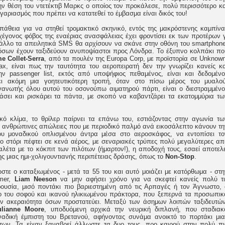
ην θέση του ντετέκτιβ Μαρκς ο οποίος τον προκάλεσε, πολύ περισσότερο κα
αριασμός που πρέπει να κατατεθεί το έμβασμα είναι δικός του!
σπάθεια για να στηθεί τρομακτικό σκηνικό, εντός της μακρόστενης καμπίνα
χέγονος φόβος της εναέριας ανασφάλειας έχει φροντίσει εκ των προτέρων γ
 άλλο τα απειλητικά SMS θα αρχίσουν να σκάνε στην οθόνη του smartphone
 όσων έχουν ταξιδεύουν ανυποψίαστοι προς Λόνδρα. Το έξυπνο κολπάκι πο
e Collet-Serra
, από τα πουλέν της Europa Corp, με προϊστορία σε Unknown
, είναι πως την ταυτότητα του αεροπειρατή δεν την γνωρίζει κανείς κα
ν passenger list, εκτός από υποψήφιος πεθαμένος, είναι και δεδομένο
ι ακόμη μια γοητευτικότερη τροπή, όταν στο πίσω μέρος του μυαλού
οργανωτής όλου αυτού του οσονούπω αιματηρού πάρτι, είναι ο διεστραμμένο
άσει και ρισκάρει τα πάντα, με σκοπό να καβαντζάρει τα εκατομμύρια τω
ό κλίμα, το θρίλερ παίρνει τα επάνω του, εστιάζοντας στην αγωνία τω
ς ανθρώπινες απώλειες που με περιοδικό παλμό ανά εικοσάλεπτο κάνουν τη
ου μοναδικού οπλισμένου άντρα μέσα στο αεροσκάφος, να εντοπίσει το
το στόρι πέφτει σε κενά αέρος, με σεναριακές τρύπες πολύ μεγαλύτερες απ
αλέτα με το κόκπιτ των πιλότων (ήμαρτον!), η αποδοχή τους, εσαεί αποτελε
μιας ημι-χολιγουντιανής περιπέτειας δράσης, όπως το
Non-Stop
.
στε ο καταξιωμένος - μετά τα 55 του και αυτό μοιάζει με κατόρθωμα - στη
rmer,
Liam Neeson
να μην αφήσει χρόνο για να σκεφτεί κανείς πολύ τι
ουσία, μισό ποντάκι πιο βαριεστημένη από τις Αρπαγές ή τον Άγνωστο, 
λο του σοφού και ικανού ηλικιωμένου πράκτορα, που ξεπερνά τα προσωπικ
ην ακεραιότητα όσων προστατεύει. Μεταξύ των άσημων λοιπών ταξιδευτών
ulianne Moore
, υποδυόμενη αρχικά την νευρική διπλανή, που σταδιακ
οναδική έμπιστη του Βρετανού, αφήνοντας συνάμα ανοικτό το πορτάκι μια
 των. Τα είχαν ξαναβρεί άλλωστε τα δυο τους, προ καιρού στην πολύ πι