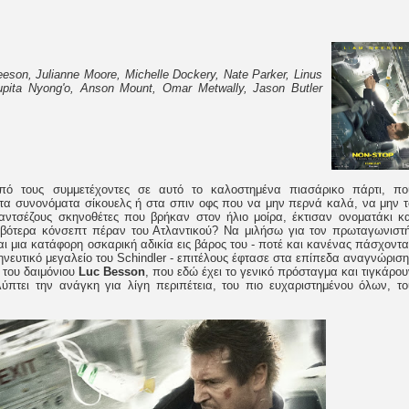
eson, Julianne Moore, Michelle Dockery, Nate Parker, Linus
upita Nyong'o, Anson Mount, Omar Metwally, Jason Butler
 τους συμμετέχοντες σε αυτό το καλοστημένα πιασάρικο πάρτι, πο
τα συνονόματα σίκουελς ή στα σπιν οφς που να μην περνά καλά, να μην τ
αντσέζους σκηνοθέτες που βρήκαν στον ήλιο μοίρα, έκτισαν ονοματάκι κα
ιβότερα κόνσεπτ πέραν του Ατλαντικού? Να μιλήσω για τον πρωταγωνιστή
αι μια κατάφορη οσκαρική αδικία εις βάρος του - ποτέ και κανένας πάσχοντα
ευτικό μεγαλείο του Schindler - επιτέλους έφτασε στα επίπεδα αναγνώριση
 του δαιμόνιου
Luc Besson
, που εδώ έχει το γενικό πρόσταγμα και τιγκάρου
ύπτει την ανάγκη για λίγη περιπέτεια, του πιο ευχαριστημένου όλων, το