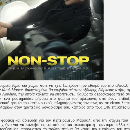
νομικά ζόρια και χωρίς ποτέ να έχει ξεπεράσει τον εθισμό του στο αλκοόλ, 
Μπιλ Μαρκς, βαριεστημένα θα επιβιβαστεί στην εξάωρης διάρκειας πτήση τη
 Λονδίνο, την οποία καλείται να εποπτεύσει.
Καθώς το αεροσκάφος πετά στ
, ένα μυστηριώδες μήνυμα στο φορητό του τηλέφωνο, από έναν επίδοξ
ειακή ηρεμία του αστυνομικού, πληροφορώντας τον πως αν σε είκοσι λεπτ
ολαρίων στον τραπεζικό λογαριασμό του, κάποιος από τους 146 επιβάτες θ
 φορτική και αδιέξοδη για τον πεπειραμένο Μάρσαλ, από την στιγμή που 
 χρόνο για να καλύψει τις απαιτήσεις του αεροπειρατή - φαντομά, αλλά κα
προθεσμίας, πραγματικά το πρώτο πτώμα θα κάνει την εμφάνιση του στη