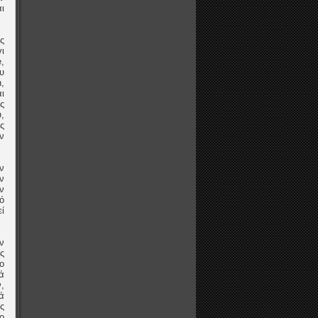
ι
ς
ι
,
υ
,
ι
ς
,
ς
ν
ν
ν
ν
ό
ί
ν
ς
ο
ά
,
ά
ς
ο