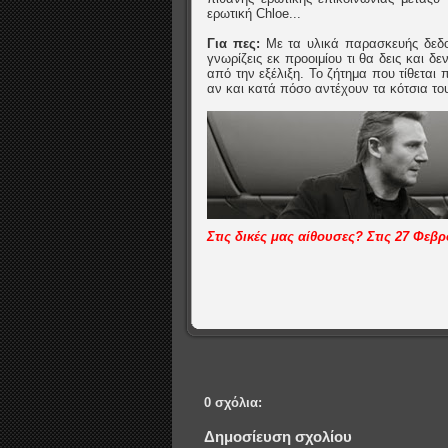
ερωτική Chloe...
Για πες:
Με τα υλικά παρασκευής δεδο
γνωρίζεις εκ προοιμίου τι θα δεις και δε
από την εξέλιξη. Το ζήτημα που τίθεται 
αν και κατά πόσο αντέχουν τα κότσια του 
Στις δικές μας αίθουσες? Στις 27 Φεβ
0 σχόλια:
Δημοσίευση σχολίου