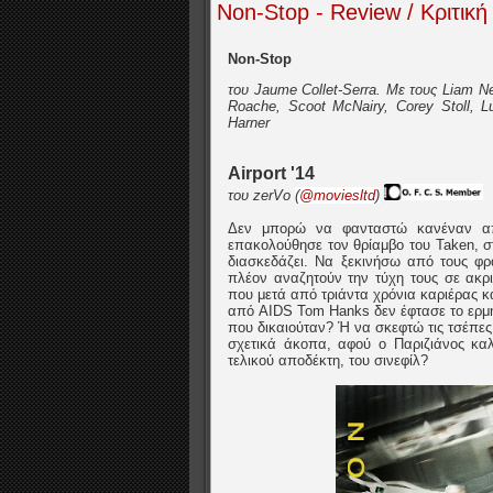
Non-Stop - Review / Κριτική
Non-Stop
του Jaume Collet-Serra. Με τους Liam Ne
Roache, Scoot McNairy, Corey Stoll, L
Harner
Airport '14
του zerVo
(
@moviesltd
)
Δεν μπορώ να φανταστώ κανέναν από
επακολούθησε τον θρίαμβο του Taken, σ
διασκεδάζει. Να ξεκινήσω από τους φρ
πλέον αναζητούν την τύχη τους σε ακρ
που μετά από τριάντα χρόνια καριέρας κ
από AIDS Tom Hanks δεν έφτασε το ερμην
που δικαιούταν? Ή να σκεφτώ τις τσέπες
σχετικά άκοπα, αφού ο Παριζιάνος καλ
τελικού αποδέκτη, του σινεφίλ?