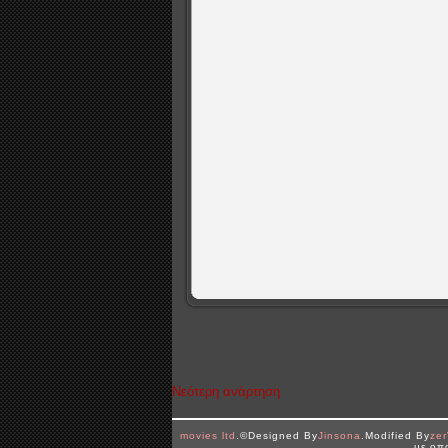
Νεότερη ανάρτηση
movies ltd
.©Designed By
Jinsona
.Modified By
ze
με οπ