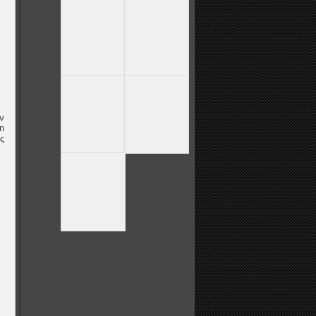
ν
n
ς