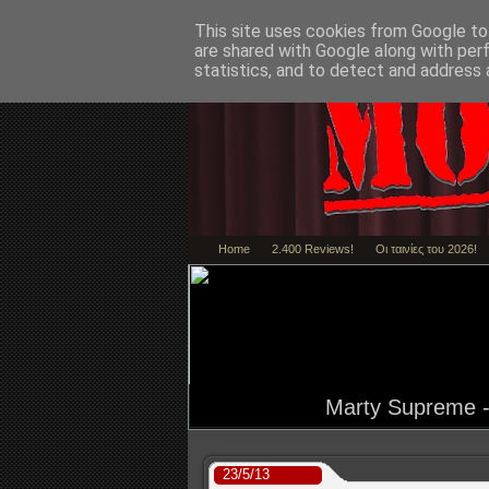
This site uses cookies from Google to 
are shared with Google along with per
statistics, and to detect and address 
Home
2.400 Reviews!
Οι ταινίες του 2026!
Marty Supreme - 
23/5/13