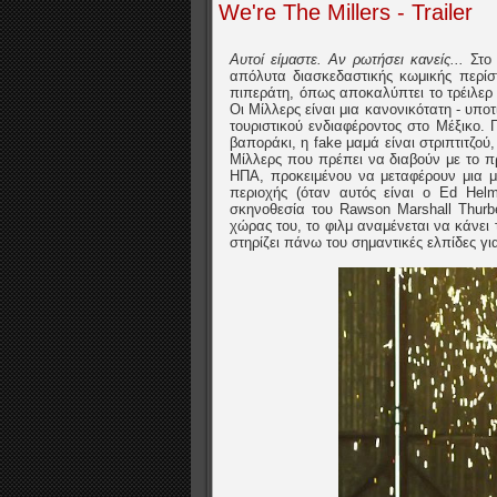
We're The Millers - Trailer
Αυτοί είμαστε. Αν ρωτήσει κανείς...
Στο
απόλυτα διασκεδαστικής κωμικής περίσ
πιπεράτη, όπως αποκαλύπτει το τρέιλερ 
Οι Μίλλερς είναι μια κανονικότατη - υποτ
τουριστικού ενδιαφέροντος στο Μέξικο.
βαποράκι, η fake μαμά είναι στριπτιτζού,
Μίλλερς που πρέπει να διαβούν με το π
ΗΠΑ, προκειμένου να μεταφέρουν μια 
περιοχής (όταν αυτός είναι ο Ed Hel
σκηνοθεσία του Rawson Marshall Thurb
χώρας του, το φιλμ αναμένεται να κάνει
στηρίζει πάνω του σημαντικές ελπίδες γι