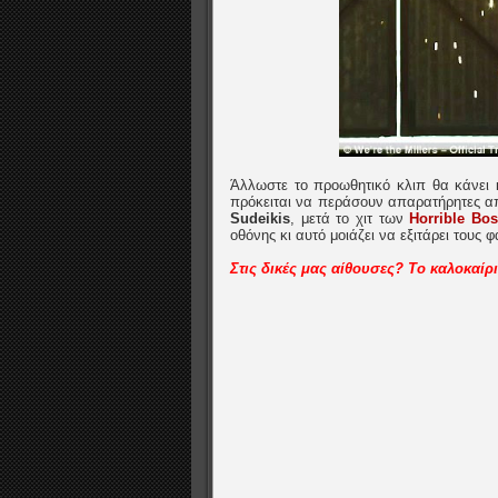
Άλλωστε το προωθητικό κλιπ θα κάνει κ
πρόκειται να περάσουν απαρατήρητες απ
Sudeikis
, μετά το χιτ των
Horrible Bo
οθόνης κι αυτό μοιάζει να εξιτάρει τους φ
Στις δικές μας αίθουσες? Το καλοκαίρι