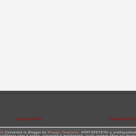
Αρχική σελίδα
Παλαιότερη Α
rVo
.Converted to Blogger by
Blogger Templates.
ΑΠΑΓΟΡΕΥΕΤΑΙ η αναδημοσίευση 
οιοδήποτε μέσο ή τρόπο, τμηματικά ή περιληπτικά, χωρίς γραπτή άδεια του δημιο