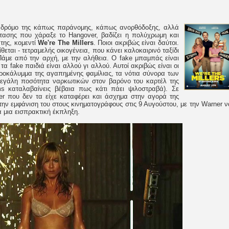
 δρόμο της κάπως παράνομης, κάπως ανορθόδοξης, αλλά
τασης που χάραξε το Hangover, βαδίζει η πολύχρωμη και
της, κομεντί
We're The Millers
. Ποιοι ακριβώς είναι δαύτοι.
ίθεται - τετραμελής οικογένεια, που κάνει καλοκαιρινό ταξίδι
 Πάμε από την αρχή, με την αλήθεια. Ο fake μπαμπάς είναι
 τα fake παιδιά είναι αλλού γι αλλού. Αυτοί ακριβώς είναι οι
ροκάλυμμα της αγαπημένης φαμίλιας, τα νότια σύνορα των
μεγάλη ποσότητα ναρκωτικών στον βαρόνο του καρτέλ της
ms καταλαβαίνεις βέβαια πως κάτι πάει ψιλοστραβά). Σε
er που δεν τα είχε καταφέρει και άσχημα στην αγορά της
 την εμφάνιση του στους κινηματογράφους στις 9 Αυγούστου, με την Warner ν
α μια εισπρακτική έκπληξη.