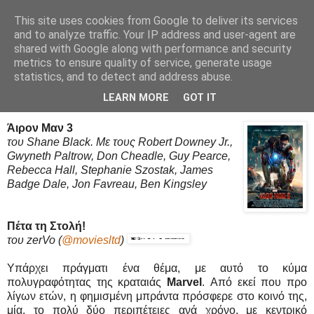
This site uses cookies from Google to deliver its services
Movies Ltd
and to analyze traffic. Your IP address and user-agent are
shared with Google along with performance and security
metrics to ensure quality of service, generate usage
statistics, and to detect and address abuse.
25/4/13
Iron Man 3 - Review / Κριτική
LEARN MORE
GOT IT
Άιρον Μαν 3
του Shane Black. Με τους Robert Downey Jr.,
Gwyneth Paltrow, Don Cheadle, Guy Pearce,
Rebecca Hall, Stephanie Szostak, James
Badge Dale, Jon Favreau, Ben Kingsley
Πέτα τη Στολή!
του zerVo
(
@moviesltd
)
Υπάρχει πράγματι ένα θέμα, με αυτό το κύμα
πολυγραφότητας της κραταιάς
Marvel
. Από εκεί που προ
λίγων ετών, η φημισμένη μπράντα πρόσφερε στο κοινό της,
μία, το πολύ δύο περιπέτειες ανά χρόνο, με κεντρικό