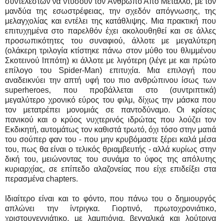
συντελεστών να ντύσουν τον Άνθρωπο Από Μέταλλο, με τον
μανδύα της εσωστρέφειας, την σχεδόν απόγνωσης, της
μελαγχολίας και εντέλει της κατάθλιψης. Μια πρακτική που
επιτυχημένα στο παρελθόν έχει ακολουθηθεί και σε άλλες
προσωπικότητες του συναφιού, άλλοτε με μεγαλύτερη
(ολάκερη τριλογία κτίστηκε πάνω στον μύθο του θλιμμένου
Σκοτεινού Ιππότη) κι άλλοτε με λιγότερη (λέγε με και πρώτο
επίλογο του Spider-Man) επιτυχία. Μια επιλογή που
αναδεικνύει την απτή υφή του πιο ανθρώπινου ίσως των
superheroes, που προβάλλεται στο (συντριπτικά)
μεγαλύτερο χρονικό εύρος του φιλμ, δίχως την μάσκα που
τον μετατρέπει μονομιάς σε παντοδύναμο. Οι κρίσεις
πανικού και ο κρύος νυχτερινός ιδρώτας που λούζει τον
Εκδικητή, αυτομάτως τον καθιστά τρωτό, όχι τόσο στην ματιά
του σούπερ φαν του - που μην κρυβόμαστε ξέρει καλά μέσα
του, πως θα είναι ο τελικός θριαμβευτής - αλλά κυρίως στην
δική του, μειώνοντας του συνάμα το ύφος της απόλυτης
κυριαρχίας, σε επίπεδο αλαζονείας που είχε επιδείξει στα
περασμένα chapters.
Ιδιαίτερο είναι και το φόντο, που πάνω του ο δημιουργός
απλώνει την ίντριγκα. Γιορτινό, πρωτοχρονιάτικο,
χριστουγεννιάτικο, με λαμπιόνια, βεγγαλικά και λούτρινα