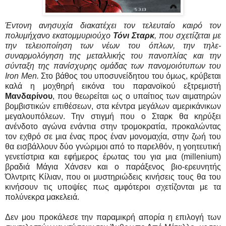
Έντονη ανησυχία διακατέχει τον τελευταίο καιρό τον
πολυμήχανο εκατομμυριούχο
Τόνι Σταρκ
, που σχετίζεται με
την τελειοποίηση των νέων του όπλων, την τηλε-
συναρμολόγηση της μεταλλικής του πανοπλίας και την
σύνταξη της πανίσχυρης ομάδας των πανομοιότυπων του
Iron Men.
Στο βάθος του υποσυνείδητου του όμως, κρύβεται
καλά η μοχθηρή εικόνα του παρανοϊκού εξτρεμιστή
Μανδαρίνου
, που θεωρείται ως ο υπαίτιος των αιματηρών
βομβιστικών επιθέσεων, στα κέντρα μεγάλων αμερικάνικων
μεγαλουπόλεων. Την στιγμή που ο Σταρκ θα κηρύξει
ανένδοτο αγώνα ενάντια στην τρομοκρατία, προκαλώντας
τον εχθρό σε μια ένας προς έναν μονομαχία, στην ζωή του
θα εισβάλλουν δύο γνώριμοι από το παρελθόν, η γοητευτική
γενετίστρια και εφήμερος έρωτας του για μια (millenium)
βραδιά Μάγια Χάνσεν και ο παράξενος βιο-ερευνητής
Όλντριτς Κίλιαν, που οι μυστηριώδεις κινήσεις τους θα του
κινήσουν τις υποψίες πως αμφότεροι σχετίζονται με τα
πολύνεκρα μακελειά.
Δεν μου προκάλεσε την παραμικρή απορία η επιλογή των