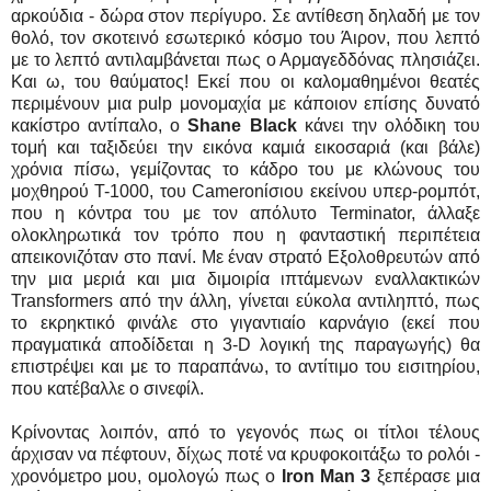
αρκούδια - δώρα στον περίγυρο. Σε αντίθεση δηλαδή με τον
θολό, τον σκοτεινό εσωτερικό κόσμο του Άιρον, που λεπτό
με το λεπτό αντιλαμβάνεται πως ο Αρμαγεδδόνας πλησιάζει.
Και ω, του θαύματος! Εκεί που οι καλομαθημένοι θεατές
περιμένουν μια pulp μονομαχία με κάποιον επίσης δυνατό
κακίστρο αντίπαλο, ο
Shane Black
κάνει την ολόδικη του
τομή και ταξιδεύει την εικόνα καμιά εικοσαριά (και βάλε)
χρόνια πίσω, γεμίζοντας το κάδρο του με κλώνους του
μοχθηρού T-1000, του Cameronίσιου εκείνου υπερ-ρομπότ,
που η κόντρα του με τον απόλυτο Terminator, άλλαξε
ολοκληρωτικά τον τρόπο που η φανταστική περιπέτεια
απεικονιζόταν στο πανί. Με έναν στρατό Εξολοθρευτών από
την μια μεριά και μια διμοιρία ιπτάμενων εναλλακτικών
Transformers από την άλλη, γίνεται εύκολα αντιληπτό, πως
το εκρηκτικό φινάλε στο γιγαντιαίο καρνάγιο (εκεί που
πραγματικά αποδίδεται η 3-D λογική της παραγωγής) θα
επιστρέψει και με το παραπάνω, το αντίτιμο του εισιτηρίου,
που κατέβαλλε ο σινεφίλ.
Κρίνοντας λοιπόν, από το γεγονός πως οι τίτλοι τέλους
άρχισαν να πέφτουν, δίχως ποτέ να κρυφοκοιτάξω το ρολόι -
χρονόμετρο μου, ομολογώ πως ο
Iron Man 3
ξεπέρασε μια