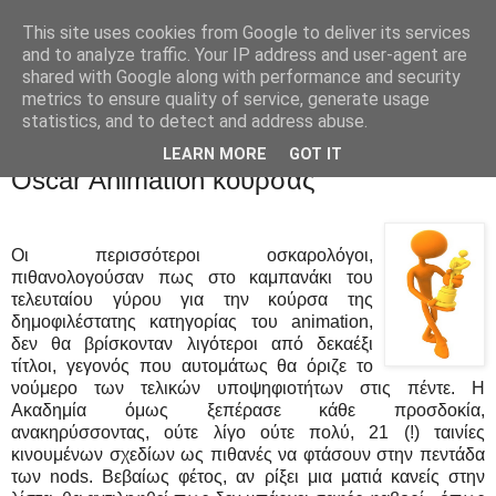
This site uses cookies from Google to deliver its services
Movies Ltd
and to analyze traffic. Your IP address and user-agent are
shared with Google along with performance and security
metrics to ensure quality of service, generate usage
statistics, and to detect and address abuse.
3/11/12
News - 21 (!) ταινίες στο καμπανάκι της
LEARN MORE
GOT IT
Oscar Animation κούρσας
Οι περισσότεροι οσκαρολόγοι,
πιθανολογούσαν πως στο καμπανάκι του
τελευταίου γύρου για την κούρσα της
δημοφιλέστατης κατηγορίας του animation,
δεν θα βρίσκονταν λιγότεροι από δεκαέξι
τίτλοι, γεγονός που αυτομάτως θα όριζε το
νούμερο των τελικών υποψηφιοτήτων στις πέντε. Η
Ακαδημία όμως ξεπέρασε κάθε προσδοκία,
ανακηρύσσοντας, ούτε λίγο ούτε πολύ, 21 (!) ταινίες
κινουμένων σχεδίων ως πιθανές να φτάσουν στην πεντάδα
των nods. Βεβαίως φέτος, αν ρίξει μια ματιά κανείς στην