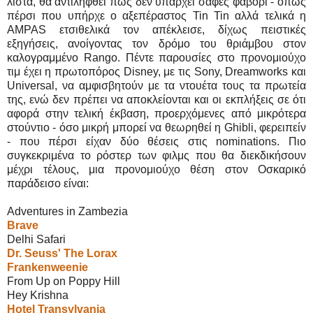
λίστα, θα αντιληφθεί πως δεν υπάρχει σαφές φαβορί - όπως
πέρσι που υπήρχε ο αξεπέραστος Tin Tin αλλά τελικά η
AMPAS ετσιθελικά τον απέκλεισε, δίχως πειστικές
εξηγήσεις, ανοίγοντας τον δρόμο του θριάμβου στον
καλογραμμένο Rango. Πέντε παρουσίες στο προνομιούχο
τιμ έχει η πρωτοπόρος Disney, με τις Sony, Dreamworks και
Universal, να αμφισβητούν με τα ντουέτα τους τα πρωτεία
της, ενώ δεν πρέπει να αποκλείονται και οι εκπλήξεις σε ότι
αφορά στην τελική έκβαση, προερχόμενες από μικρότερα
στούντιο - όσο μικρή μπορεί να θεωρηθεί η Ghibli, φερειπείν
- που πέρσι είχαν δύο θέσεις στις nominations. Πιο
συγκεκριμένα το ρόστερ των φιλμς που θα διεκδικήσουν
μέχρι τέλους, μια προνομιούχο θέση στον Οσκαρικό
παράδεισο είναι:
Adventures in Zambezia
Brave
Delhi Safari
Dr. Seuss' The Lorax
Frankenweenie
From Up on Poppy Hill
Hey Krishna
Hotel Transylvania