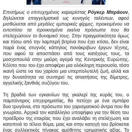
Επισήμως ο επιτυχημένος καριερίστας
Ρόγκερ Μπράουν
,
δηλώνεται επαγγελματικά ως κυνηγός ταλέντων, αφού
μισθώνεται από μεγάλες εμπορικές φίρμες, προκειμένου να
εντοπίσει τα προικισμένα εκείνα πρόσωπα που θα
στελεχώσουν το δυναμικό τους.
Στην πραγματικότητα όμως
και πίσω από την λαμπερή βιτρίνα που έχει κτίσει, δεν είναι
παρά ένας στυγνός κάπηλος πανάκριβων έργων τέχνης,
που αφού τα αποσπάσει από τους κατόχους τους, τα
μοσχοπουλά στην μαύρη αγορά της Κεντρικής Ευρώπης.
Κόλπο που του έχει αποφέρει μια ολόκληρη περιουσία, τόσο
ικανή ώστε να του χαρίσει μια υπερπολυτελή ζωή, αλλά και
την δυνατότητα να συντηρεί τις απαιτήσεις της δίμετρης,
αγγελικής ξανθιάς συζύγου του.
Τη βραδιά των εγκαινίων της γκαλερί της κυράς του, ο
παμπόνηρος επιχειρηματίας, θα πετύχει με ένα σμπάρο
δυο τρυγόνια, στο πρόσωπο του χαρισματικού άντρα που θα
γνωρίσει. Αρχικά τον κατάλληλο υποψήφιο για την θέση του
προέδρου της εταιρίας που έχει αναλάβει τη στελέχωση και
κατοπινά το τέλειο θύμα, μιας και στην κατοχή του βρίσκεται
ένας συλλεκτικός πίνακας αμύθητης χρηματικής αξίας. Το