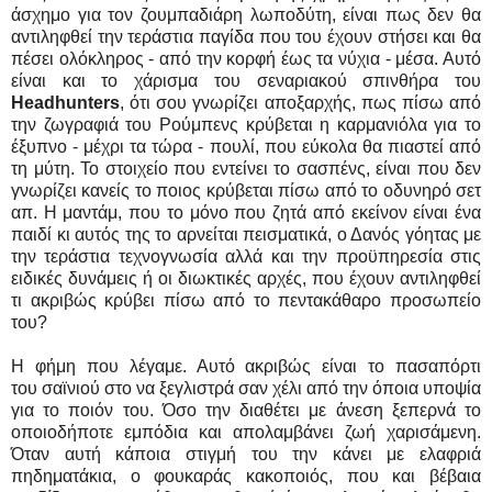
άσχημο για τον ζουμπαδιάρη λωποδύτη, είναι πως δεν θα
αντιληφθεί την τεράστια παγίδα που του έχουν στήσει και θα
πέσει ολόκληρος - από την κορφή έως τα νύχια - μέσα. Αυτό
είναι και το χάρισμα του σεναριακού σπινθήρα του
Headhunters
, ότι σου γνωρίζει αποξαρχής, πως πίσω από
την ζωγραφιά του Ρούμπενς κρύβεται η καρμανιόλα για το
έξυπνο - μέχρι τα τώρα - πουλί, που εύκολα θα πιαστεί από
τη μύτη. Το στοιχείο που εντείνει το σασπένς, είναι που δεν
γνωρίζει κανείς το ποιος κρύβεται πίσω από το οδυνηρό σετ
απ. Η μαντάμ, που το μόνο που ζητά από εκείνον είναι ένα
παιδί κι αυτός της το αρνείται πεισματικά, ο Δανός γόητας με
την τεράστια τεχνογνωσία αλλά και την προϋπηρεσία στις
ειδικές δυνάμεις ή οι διωκτικές αρχές, που έχουν αντιληφθεί
τι ακριβώς κρύβει πίσω από το πεντακάθαρο προσωπείο
του?
Η φήμη που λέγαμε. Αυτό ακριβώς είναι το πασαπόρτι
του σαϊνιού στο να ξεγλιστρά σαν χέλι από την όποια υποψία
για το ποιόν του. Όσο την διαθέτει με άνεση ξεπερνά το
οποιοδήποτε εμπόδια και απολαμβάνει ζωή χαρισάμενη.
Όταν αυτή κάποια στιγμή του την κάνει με ελαφριά
πηδηματάκια, ο φουκαράς κακοποιός, που και βέβαια