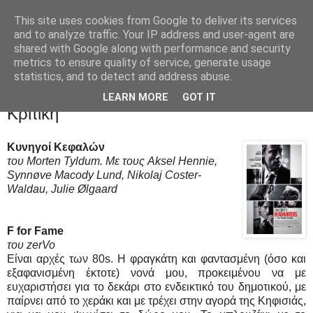
This site uses cookies from Google to deliver its services
Movies Ltd
and to analyze traffic. Your IP address and user-agent are
shared with Google along with performance and security
metrics to ensure quality of service, generate usage
statistics, and to detect and address abuse.
12/7/12
Hodejegerne (Headhunters) - Review /
LEARN MORE
GOT IT
Κριτική
Κυνηγοί Κεφαλών
του Morten Tyldum. Με τους Aksel Hennie,
Synnøve Macody Lund, Nikolaj Coster-
Waldau, Julie Ølgaard
F for Fame
του zerVo
Είναι αρχές των 80s. Η φραγκάτη και φαντασμένη (όσο και
εξαφανισμένη έκτοτε) νονά μου, προκειμένου να με
ευχαριστήσει για το δεκάρι στο ενδεικτικό του δημοτικού, με
παίρνει από το χεράκι και με τρέχει στην αγορά της Κηφισιάς,