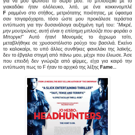
για να μου ψωνίσει το δώρο μου. Το μπλουζάκι με το
γιακαδάκι ήταν ολόλευκο, λιτό, με ένα κοκκινομπλέ
F
ραμμένο στο στήθος, μετριότατης ποιότητας, με ύφασμα
σαν τσιγαρόχαρτο, τόσο ώστε μου προκάλεσε τεράστια
εντύπωση για την δυσανάλογα αυξημένη τιμή του:
"Μικρέ,
μην μουτρώνεις, αυτή είναι η επίσημη μπλούζα που φοράει ο
Μποργκ!"
Αυτό ήταν! Μονομιάς το άχρωμο τσίτι,
μεταβλήθηκε σε χρυσοστόλιστο ρούχο του βασιλιά. Εκείνο
το καλοκαίρι, το υπό άλλες συνθήκες φανελάκι της λαϊκής,
δεν το έβγαλα στιγμή από πάνω μου, μέχρι που έλιωσε. Άσε
που επειδή δεν γνώριζα από φίρμες, είχα για καιρό την
εντύπωση πως το F ήταν το αρχικό της λέξης
Fame
...