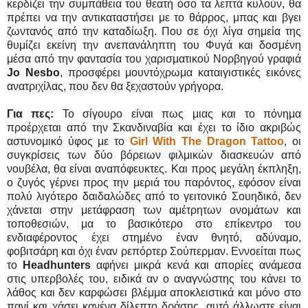
κερδίζει την συμπάθεια του θεατή όσο τα λεπτά κυλούν, θα
πρέπει να την αντικαταστήσει με το θάρρος, μπας και βγει
ζωντανός από την καταδίωξη. Που σε όχι λίγα σημεία της
θυμίζει εκείνη την ανεπανάληπτη του Φυγά και δοσμένη
μέσα από την φαντασία του χαρισματικού Νορβηγού γραφιά
Jo Nesbo
, προσφέρει μουντόχρωμα καταιγιστικές εικόνες
ανατριχίλας, που δεν θα ξεχαστούν γρήγορα.
Για πες:
Το σίγουρο είναι πως μιας και το πόνημα
προέρχεται από την Σκανδιναβία και έχει το ίδιο ακριβώς
αστυνομικό ύφος με το
Girl With The Dragon Tattoo
, οι
συγκρίσεις των δύο βόρειων φιλμικών διασκευών από
νουβέλα, θα είναι αναπόφευκτες. Και προς μεγάλη έκπληξη,
ο ζυγός γέρνει προς την μεριά του παρόντος, εφόσον είναι
πολύ λιγότερο δαιδαλώδες από το γειτονικό Σουηδικό, δεν
χάνεται στην μετάφραση των αμέτρητων ονομάτων και
τοποθεσιών, μα το βασικότερο στο επίκεντρο του
ενδιαφέροντος έχει στημένο έναν θνητό, αδύναμο,
φοβιτσάρη και όχι έναν ρεπόρτερ Σούπερμαν. Εννοείται πως
το
Headhunters
αφήνει μικρά κενά και απορίες ανάμεσα
στις υπερβολές του, ειδικά αν ο αναγνώστης του κάνει το
λάθος και δεν καρφώσει βλέμμα αποκλειστικά και μόνο στο
πανί και χάσει κανένα δίλεπτο δράσης, αυτό άλλωστε είναι