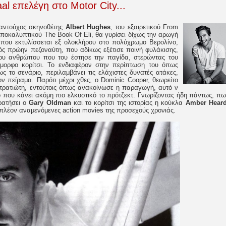
l επελέγη στο Motor City...
λαντούχος σκηνοθέτης
Albert Hughes
, του εξαιρετικού From
 αποκαλυπτικού The Book Of Eli, θα γυρίσει δίχως την αρωγή
 που εκτυλίσσεται εξ ολοκλήρου στο πολύχρωμο Βερολίνο,
ός πρώην πεζοναύτη, που αδίκως εξέτισε ποινή φυλάκισης,
του ανθρώπου που του έστησε την παγίδα, στερώντας του
όμορφο κορίτσι. Το ενδιαφέρον στην περίπτωση του όπως
πως το σενάριο, περιλαμβάνει τις ελάχιστες δυνατές ατάκες,
ν πείραμα. Παρότι μέχρι χθες, ο Dominic Cooper, θεωρείτο
στρατιώτη, εντούτοις όπως ανακοίνωσε η παραγωγή, αυτό ν
ίο που κάνει ακόμη πιο ελκυστικό το πρότζεκτ. Γνωρίζοντας ήδη πάντως, πω
ρατήσει ο
Gary Oldman
και το κορίτσι της ιστορίας η κούκλα
Amber Hear
ς πλέον αναμενόμενες action movies της προσεχούς χρονιάς.