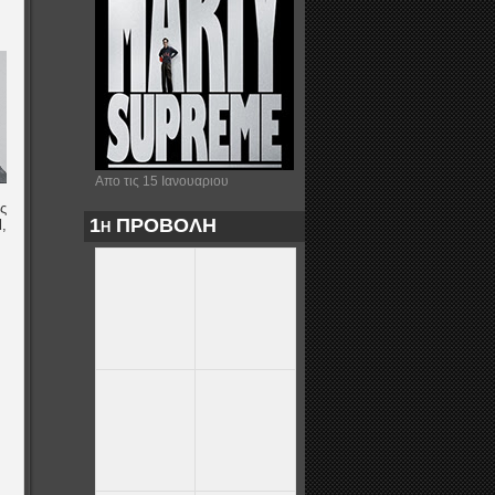
Απο τις 15 Ιανουαριου
ς
1η ΠΡΟΒΟΛΗ
d
,