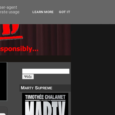
user-agent
erate usage
LEARN MORE
GOT IT
Marty Supreme