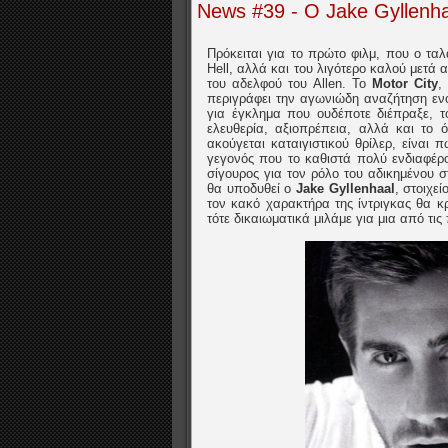
News #39 - Ο Jake Gyllenhaa
Πρόκειται για το πρώτο φιλμ, που ο τα
Hell, αλλά και του λιγότερο καλού μετά
του αδελφού του Allen. Το
Motor City
,
περιγράφει την αγωνιώδη αναζήτηση εν
για έγκλημα που ουδέποτε διέπραξε, 
ελευθερία, αξιοπρέπεια, αλλά και το 
ακούγεται καταιγιστικού θρίλερ, είναι 
γεγονός που το καθιστά πολύ ενδιαφέρο
σίγουρος για τον ρόλο του αδικημένου 
θα υποδυθεί ο
Jake Gyllenhaal
, στοιχε
τον κακό χαρακτήρα της ίντριγκας θα κ
τότε δικαιωματικά μιλάμε για μια από τι