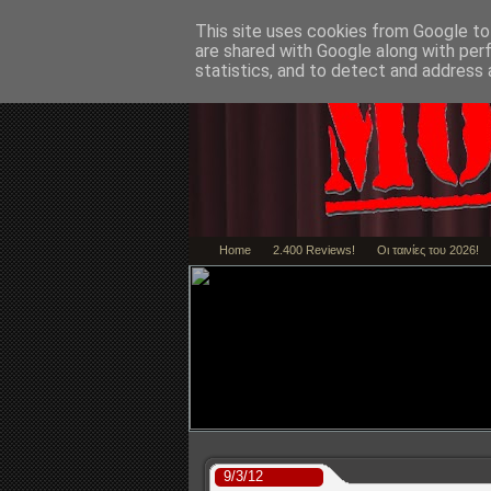
This site uses cookies from Google to 
are shared with Google along with per
statistics, and to detect and address 
Home
2.400 Reviews!
Οι ταινίες του 2026!
Marty Supreme - 
9/3/12