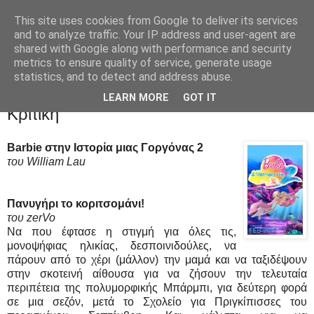
This site uses cookies from Google to deliver its services
Movies Ltd
and to analyze traffic. Your IP address and user-agent are
shared with Google along with performance and security
metrics to ensure quality of service, generate usage
statistics, and to detect and address abuse.
23/2/12
Barbie in A Mermaid Tale 2 - Review /
LEARN MORE
GOT IT
Κριτική
Barbie στην Ιστορία μιας Γοργόνας 2
του William Lau
Πανυγήρι το κοριτσομάνι!
του zerVo
Να που έφτασε η στιγμή για όλες τις,
μονοψήφιας ηλικίας, δεσποινιδούλες, να
πάρουν από το χέρι (μάλλον) την μαμά και να ταξιδέψουν
στην σκοτεινή αίθουσα για να ζήσουν την τελευταία
περιπέτεια της πολυμορφικής Μπάρμπι, για δεύτερη φορά
σε μια σεζόν, μετά το Σχολείο για Πριγκίπισσες του