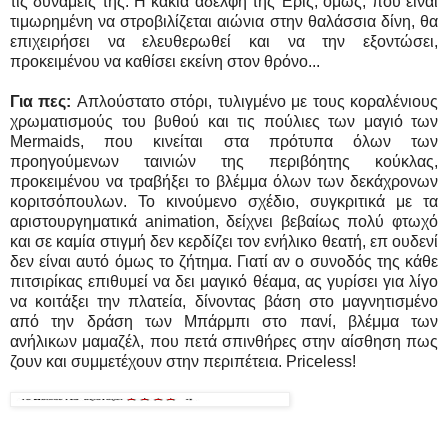
τις δυνάμεις της. Η κακιά αδελφή της Έρις, όμως, που είναι
τιμωρημένη να στροβιλίζεται αιώνια στην θαλάσσια δίνη, θα
επιχειρήσει να ελευθερωθεί και να την εξοντώσει,
προκειμένου να καθίσει εκείνη στον θρόνο...
Για πες:
Απλούστατο στόρι, τυλιγμένο με τους κοραλένιους
χρωματισμούς του βυθού και τις πούλιες των μαγιό των
Mermaids, που κινείται στα πρότυπα όλων των
προηγούμενων ταινιών της περιβόητης κούκλας,
προκειμένου να τραβήξει το βλέμμα όλων των δεκάχρονων
κοριτσόπουλων. Το κινούμενο σχέδιο, συγκριτικά με τα
αριστουργηματικά animation, δείχνει βεβαίως πολύ φτωχό
και σε καμία στιγμή δεν κερδίζει τον ενήλικο θεατή, επ ουδενί
δεν είναι αυτό όμως το ζήτημα. Γιατί αν ο συνοδός της κάθε
πιτσιρίκας επιθυμεί να δει μαγικό θέαμα, ας γυρίσει για λίγο
να κοιτάξει την πλατεία, δίνοντας βάση στο μαγνητισμένο
από την δράση των Μπάρμπι στο πανί, βλέμμα των
ανήλικων μαμαζέλ, που πετά σπινθήρες στην αίσθηση πως
ζουν και συμμετέχουν στην περιπέτεια. Priceless!