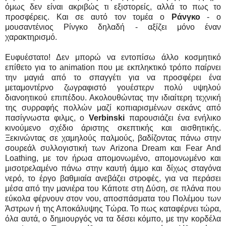
όμως δεν είναι ακριβώς τι εξιστορείς, αλλά το πως το
προσφέρεις. Και σε αυτό τον τομέα ο
Ράνγκο
- ο
μουσαντένιος Ρίνγκο δηλαδή - αξίζει μόνο έναν
χαρακτηρισμό.
Ευφυέστατο! Δεν μπορώ να εντοπίσω άλλο κοσμητικό
επίθετο για το animation που με εκπληκτικό τρόπο παίρνει
την μαγιά από το σπαγγέτι για να προσφέρει ένα
μεταμοντέρνο ζωγραφιστό γουέστερν πολύ υψηλού
διανοητικού επιπέδου. Ακολουθώντας την ιδιαίτερη τεχνική
της συρραφής πολλών μαζί κοπιαρισμένων σεκάνς από
πασίγνωστα φιλμς, ο
Verbinski
παρουσιάζει ένα ενήλικο
κινούμενο σχέδιο άριστης σκεπτικής και αισθητικής.
Ξεκινώντας σε χαμηλούς παλμούς, βαδίζοντας πάνω στην
σουρεάλ συλλογιστική των Arizona Dream και Fear And
Loathing, με τον ήρωα απομονωμένο, απομονωμένο και
μισοτρελαμένο πάνω στην καυτή άμμο και δίχως σταγόνα
νερό, το έργο βαθμιαία ανεβάζει στροφές, για να περάσει
μέσα από την μανιέρα του Κάποτε στη Δύση, σε πλάνα που
εύκολα φέρνουν στον νου, αποσπάσματα του Πολέμου των
Άστρων ή της Αποκάλυψης Τώρα. Το πως καταφέρνει τώρα,
όλα αυτά, ο δημιουργός να τα δέσει κόμπο, με την κορδέλα