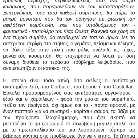
ερημικής περιοχής, περικυκλωμένος από ένα σωρό
κινδύνους, που παραμονεύουν να τον κατασπαράξουν.
Ξεπερνώντας τους από καθαρή σύμπτωση, θα πάρει το
μακρύ μονοπάτι, που θα τον οδηγήσει σε φτωχική και
αφιλόξενη κωμόπολη, εκεί που υποδυόμενος τον -
φανταστικό - πιστολέρο του Φαρ Ουέστ,
Ράνγκο
και χάρη σε
ένα τυχαίο συμβάν, θα αναδειχτεί σε τοπικό ήρωα.
Με το
αστέρι του σερίφη στο στήθος, ο γεμάτος πείσμα και θέληση,
να βάλει τάξη στην πόλη που μόλις ανέλαβε τις τύχες,
μοναχικός καουμπόη, θα επιχειρήσει να λύσει με όση
δύναμη διαθέτει το τεράστιο πρόβλημα λειψυδρίας, που
αντιμετωπίζουν οι κάτοικοι της.
Η ιστορία είναι τόσο απλή, όσο εκείνες οι αντίστοιχα
αγαπημένα λιτές του Corbucci, του Leone ή του Castellari.
Εύκολα προσαρμοσμένος στις αντιξοότητες οργανισμός -
εξού και ο χαμαιλέων - φορά την μάσκα του superhero,
πείθει τον περίγυρο, όχι όμως και το - πάντα ορφανό, με
έναν παππού για να συντηρεί - κορίτσι / σαύρα, τα βάζει με
τον προύχοντα βλαχοδήμαρχο, που έχει σκοπό να
μετατρέψει το ήσυχο χωριό σε πολύβουη μεγαλούπολη και
με το πρωτοπαλίκαρο του, μια λυσσασμένη κόμπρα και
βεβαίως κόντρα στις προβλέψεις βγαίνει νικητής. Το ζήτημα