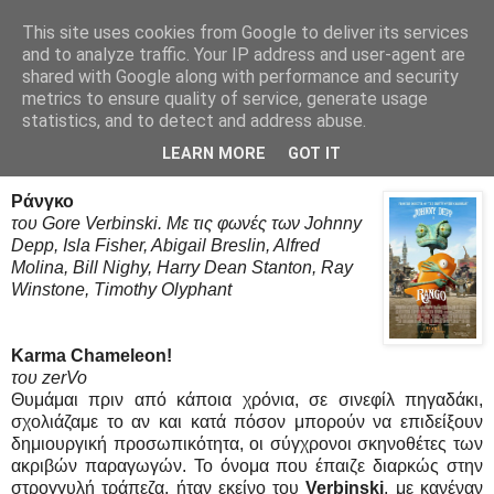
This site uses cookies from Google to deliver its services
Movies Ltd
and to analyze traffic. Your IP address and user-agent are
shared with Google along with performance and security
metrics to ensure quality of service, generate usage
statistics, and to detect and address abuse.
10/3/11
Rango - Review
LEARN MORE
GOT IT
Ράνγκο
του Gore Verbinski. Με τις φωνές των Johnny
Depp, Isla Fisher, Abigail Breslin, Alfred
Molina, Bill Nighy, Harry Dean Stanton, Ray
Winstone, Timothy Olyphant
Karma Chameleon!
του zerVo
Θυμάμαι πριν από κάποια χρόνια, σε σινεφίλ πηγαδάκι,
σχολιάζαμε το αν και κατά πόσον μπορούν να επιδείξουν
δημιουργική προσωπικότητα, οι σύγχρονοι σκηνοθέτες των
ακριβών παραγωγών. Το όνομα που έπαιζε διαρκώς στην
στρογγυλή τράπεζα, ήταν εκείνο του
Verbinski
, με κανέναν