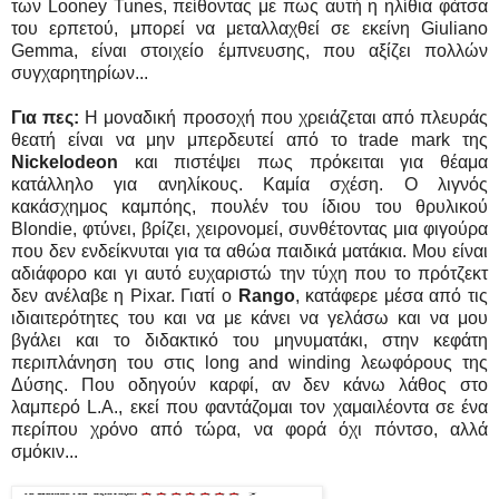
των Looney Tunes, πείθοντας με πως αυτή η ηλίθια φάτσα
του ερπετού, μπορεί να μεταλλαχθεί σε εκείνη Giuliano
Gemma, είναι στοιχείο έμπνευσης, που αξίζει πολλών
συγχαρητηρίων...
Για πες:
Η μοναδική προσοχή που χρειάζεται από πλευράς
θεατή είναι να μην μπερδευτεί από το trade mark της
Nickelodeon
και πιστέψει πως πρόκειται για θέαμα
κατάλληλο για ανηλίκους. Καμία σχέση. Ο λιγνός
κακάσχημος καμπόης, πουλέν του ίδιου του θρυλικού
Blondie, φτύνει, βρίζει, χειρονομεί, συνθέτοντας μια φιγούρα
που δεν ενδείκνυται για τα αθώα παιδικά ματάκια. Μου είναι
αδιάφορο και γι αυτό ευχαριστώ την τύχη που το πρότζεκτ
δεν ανέλαβε η Pixar. Γιατί ο
Rango
, κατάφερε μέσα από τις
ιδιαιτερότητες του και να με κάνει να γελάσω και να μου
βγάλει και το διδακτικό του μηνυματάκι, στην κεφάτη
περιπλάνηση του στις long and winding λεωφόρους της
Δύσης. Που οδηγούν καρφί, αν δεν κάνω λάθος στο
λαμπερό L.A., εκεί που φαντάζομαι τον χαμαιλέοντα σε ένα
περίπου χρόνο από τώρα, να φορά όχι πόντσο, αλλά
σμόκιν...