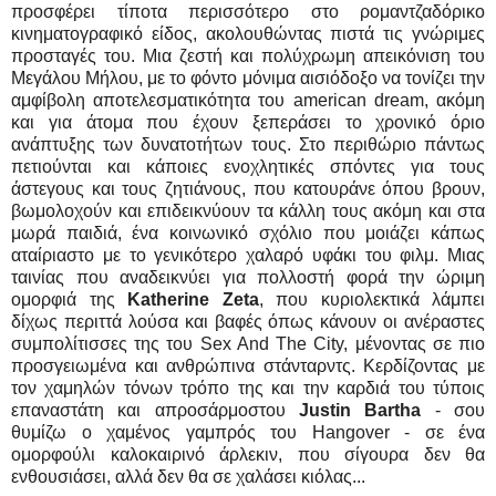
προσφέρει τίποτα περισσότερο στο ρομαντζαδόρικο
κινηματογραφικό είδος, ακολουθώντας πιστά τις γνώριμες
προσταγές του. Μια ζεστή και πολύχρωμη απεικόνιση του
Μεγάλου Μήλου, με το φόντο μόνιμα αισιόδοξο να τονίζει την
αμφίβολη αποτελεσματικότητα του american dream, ακόμη
και για άτομα που έχουν ξεπεράσει το χρονικό όριο
ανάπτυξης των δυνατοτήτων τους. Στο περιθώριο πάντως
πετιούνται και κάποιες ενοχλητικές σπόντες για τους
άστεγους και τους ζητιάνους, που κατουράνε όπου βρουν,
βωμολοχούν και επιδεικνύουν τα κάλλη τους ακόμη και στα
μωρά παιδιά, ένα κοινωνικό σχόλιο που μοιάζει κάπως
αταίριαστο με το γενικότερο χαλαρό υφάκι του φιλμ. Μιας
ταινίας που αναδεικνύει για πολλοστή φορά την ώριμη
ομορφιά της
Katherine Zeta
, που κυριολεκτικά λάμπει
δίχως περιττά λούσα και βαφές όπως κάνουν οι ανέραστες
συμπολίτισσες της του Sex And The City, μένοντας σε πιο
προσγειωμένα και ανθρώπινα στάνταρντς. Κερδίζοντας με
τον χαμηλών τόνων τρόπο της και την καρδιά του τύποις
επαναστάτη και απροσάρμοστου
Justin Bartha
- σου
θυμίζω ο χαμένος γαμπρός του Hangover - σε ένα
ομορφούλι καλοκαιρινό άρλεκιν, που σίγουρα δεν θα
ενθουσιάσει, αλλά δεν θα σε χαλάσει κιόλας...