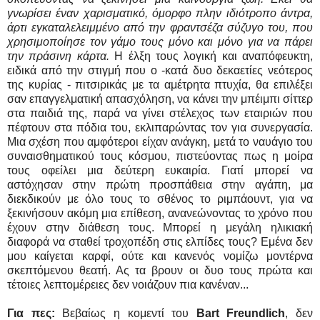
γνωρίσει έναν χαρισματικό, όμορφο πλην ιδιότροπο άντρα,
άρτι εγκαταλελειμμένο από την φραντσέζα σύζυγο του, που
χρησιμοποίησε τον γάμο τους μόνο και μόνο για να πάρει
την πράσινη κάρτα.
Η έλξη τους λογική και αναπόφευκτη,
ειδικά από την στιγμή που ο -κατά δυο δεκαετίες νεότερος
της κυρίας - πιτσιρικάς με τα αμέτρητα πτυχία, θα επιλέξει
σαν επαγγελματική απασχόληση, να κάνει την μπέιμπι σίττερ
στα παιδιά της, παρά να γίνει στέλεχος των εταιριών που
πέφτουν στα πόδια του, εκλιπαρώντας τον για συνεργασία.
Μια σχέση που αμφότεροι είχαν ανάγκη, μετά το ναυάγιο του
συναισθηματικού τους κόσμου, πιστεύοντας πως η μοίρα
τους οφείλει μια δεύτερη ευκαιρία. Γιατί μπορεί να
αστόχησαν στην πρώτη προσπάθεια στην αγάπη, μα
διεκδικούν με όλο τους το σθένος το ριμπάουντ, για να
ξεκινήσουν ακόμη μια επίθεση, ανανεώνοντας το χρόνο που
έχουν στην διάθεση τους. Μπορεί η μεγάλη ηλικιακή
διαφορά να σταθεί τροχοπέδη στις ελπίδες τους? Εμένα δεν
μου καίγεται καρφί, ούτε και κανενός νομίζω μοντέρνα
σκεπτόμενου θεατή. Ας τα βρουν οι δυο τους πρώτα και
τέτοιες λεπτομέρειες δεν νοιάζουν πια κανέναν...
Για πες:
Βεβαίως η κομεντί του
Bart Freundlich
, δεν