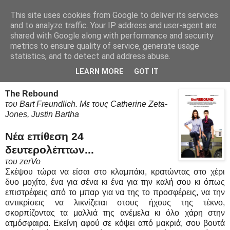
This site uses cookies from Google to deliver its services
Movies Ltd
and to analyze traffic. Your IP address and user-agent are
shared with Google along with performance and security
metrics to ensure quality of service, generate usage
statistics, and to detect and address abuse.
1/7/10
The Rebound - Review
LEARN MORE
GOT IT
The Rebound
του Bart Freundlich. Με τους Catherine Zeta-
Jones, Justin Bartha
Νέα επίθεση 24
δευτερολέπτων...
του zerVo
Σκέψου τώρα να είσαι στο κλαμπάκι, κρατώντας στο χέρι
δυο μοχίτο, ένα για σένα κι ένα για την καλή σου κι όπως
επιστρέφεις από το μπαρ για να της το προσφέρεις, να την
αντικρίσεις να λικνίζεται στους ήχους της τέκνο,
σκορπίζοντας τα μαλλιά της ανέμελα κι όλο χάρη στην
ατμόσφαιρα. Εκείνη αφού σε κόψει από μακριά, σου βουτά