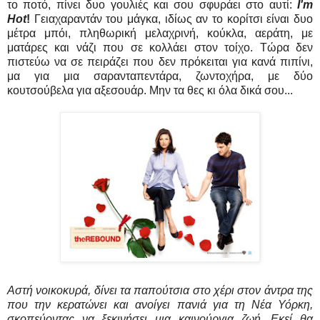
το ποτό, πίνει δυο γουλιές και σου σφυράει στο αυτί:
I'm
Hot
!
Γειαχαραντάν του μάγκα, ιδίως αν το κορίτσι είναι δυο
μέτρα μπόι, πληθωρική μελαχρινή, κούκλα, αεράτη, με
ματάρες και νάζι που σε κολλάει στον τοίχο. Τώρα δεν
πιστεύω να σε πειράζει που δεν πρόκειται για κανά πιπίνι,
μα για μια σαρανταπεντάρα, ζωντοχήρα, με δύο
κουτσούβελα για αξεσουάρ. Μην τα θες κι όλα δικά σου...
Αστή νοικοκυρά, δίνει τα παπούτσια στο χέρι στον άντρα της
που την κερατώνει και ανοίγει πανιά για τη Νέα Υόρκη,
σκοπεύοντας να ξεκινήσει μια καινούργια ζωή. Εκεί θα