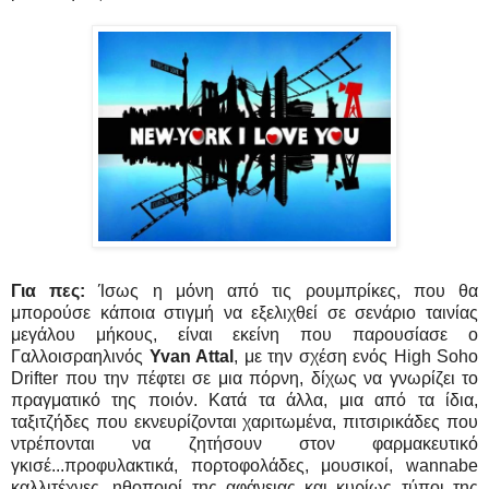
Για πες:
Ίσως η μόνη από τις ρουμπρίκες, που θα
μπορούσε κάποια στιγμή να εξελιχθεί σε σενάριο ταινίας
μεγάλου μήκους, είναι εκείνη που παρουσίασε ο
Γαλλοισραηλινός
Yvan Attal
, με την σχέση ενός High Soho
Drifter που την πέφτει σε μια πόρνη, δίχως να γνωρίζει το
πραγματικό της ποιόν. Κατά τα άλλα, μια από τα ίδια,
ταξιτζήδες που εκνευρίζονται χαριτωμένα, πιτσιρικάδες που
ντρέπονται να ζητήσουν στον φαρμακευτικό
γκισέ...προφυλακτικά, πορτοφολάδες, μουσικοί, wannabe
καλλιτέχνες, ηθοποιοί της αφάνειας και κυρίως τύποι της