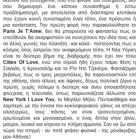
εκείνου του (υπό)genre, που στο φινάλε του πονήματος, δεν
σου δημιουργεί ένα κάποιο συναίσθημα ή έστω
προβληματισμό, μα αποτελείται από διάσπαρτα κλιπάκια
που έχουν κοινή συνισταμένη έναν τόπο, ένα πρόσωπο ή
μια κατάσταση. Την πρώτη φορά που παρακολούθησα το
Paris Je T'Aime
, δεν θα μπορούσα να φανταστώ πως οι
υπεύθυνοι θα σκαρφιστούν να συνεχίσουν την ιδέα τους και
σε άλλες γωνιές του πλανήτη - και καλά - πιστεύοντας πως ο
κόσμος όλος λατρεύει τον αναφερόμενο τόπο. Η Νέα Υόρκη
είναι το δεύτερο βήμα της διαδρομής που έχει τον τίτλο
Cities Of Love
, ενώ στο σίριαλ ήδη έχουν πάρει θέση η
Σαγκάη, η Ιερουσαλήμ και το Ρίο Ντε Τζανέιρο. Φαντάζομαι
βεβαίως πως οι τρεις μητροπόλεις, θα παρουσιαστούν επί
της οθόνης τόσο τέλειες και άψογες, δίχως πολιτικά ζόρια η
πρώτη, χωρίς πόλεμο η δεύτερη και άνευ οποιασδήποτε
φτώχειας η τελευταία, όπως παρουσιάζεται άλλωστε στο
New York I Love You
, το Μεγάλο Μήλο. Πεντακάθαρο και
λαμπερό, με την έννοια του κυκλοφοριακού χάους να απέχει
ολοσχερώς, τους πάντες να είναι τρισευτυχισμένοι,
ερωτευμένοι και μονοιασμένοι, ο ένας δίπλα στον άλλο,
μαύροι, λευκοί και κίτρινοι εν πλήρη αρμονία. Σαν να ζω από
τώρα την στιγμή - αν ποτέ φτάσει φυσικά - της μονάκριβης
μου Αθήνας!