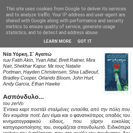
This site uses cookies from Google to deliver its services
Movies Ltd
and to analyze traffic. Your IP address and user-agent are
shared with Google along with performance and security
metrics to ensure quality of service, generate usage
statistics, and to detect and address abuse.
12/11/09
Review - New York I Love You
LEARN MORE
GOT IT
Νέα Υόρκη, Σ` Αγαπώ
των Fatih Akin, Yvan Attal, Brett Ratner, Mira
Nair, Shekhar Kapur. Με τους Natalie
Portman, Hayden Christensen, Shia LaBeouf,
Bradley Cooper, Orlando Bloom, John Hurt,
Andy Garcia, Ethan Hawke
Ασπόνδυλο...
του zerVo
Έντεκα καρτ ποστάλ σταλμένες ενταύθα, από την πόλη που
δεν κοιμάται ποτέ.
Δεν είμαι και ο φανατικότερος οπαδός του
κινηματογραφικού είδους, που χάρην ευκολίας
κατηγοριοποίησης του, ονομάζεται σπονδυλωτό. Ειδικότερα