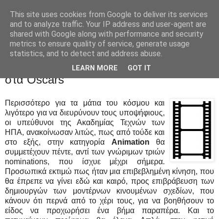
This site uses cookies from Google to deliver its services
Movies Ltd
and to analyze traffic. Your IP address and user-agent are
shared with Google along with performance and security
metrics to ensure quality of service, generate usage
statistics, and to detect and address abuse.
12/11/09
News - Πέντε τα υποψήφια animation
LEARN MORE
GOT IT
στα Oscars
Περισσότερο για τα μάτια του κόσμου και
λιγότερο για να διευρύνουν τους υποψήφιους,
οι υπεύθυνοι της Ακαδημίας Τεχνών των
ΗΠΑ, ανακοίνωσαν λιτώς, πως από τούδε και
στο εξής, στην κατηγορία
Animation
θα
συμμετέχουν πέντε, αντί των γνώριμων τριών
nominations, που ίσχυε μέχρι σήμερα.
Προσωπικά εκτιμώ πως ήταν μια επιβεβλημένη κίνηση, που
θα έπρεπε να γίνει εδώ και καιρό, προς επιβράβευση των
δημιουργών των μοντέρνων κινουμένων σχεδίων, που
κάνουν ότι περνά από το χέρι τους, για να βοηθήσουν το
είδος να προχωρήσει ένα βήμα παραπέρα. Και το