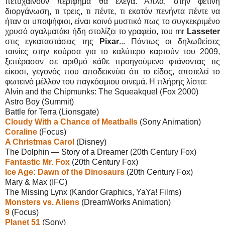
πετυχαίνουν περίφημα θα έλεγα. Απλά, στην φετινή
διοργάνωση, τι τρεις, τι πέντε, τι εκατόν πενήντα πέντε να
ήταν οι υποψήφιοι, είναι κοινό μυστικό πως το συγκεκριμένο
χρυσό αγαλματάκι ήδη στολίζει το γραφείο, του mr
Lasseter
στις εγκαταστάσεις της
Pixar
... Πάντως οι δηλωθείσες
ταινίες στην κούρσα για το καλύτερο καρτούν του 2009,
ξεπέρασαν σε αριθμό κάθε προηγούμενο φτάνοντας τις
είκοσι, γεγονός που αποδεικνύει ότι το είδος, αποτελεί το
φωτεινό μέλλον του παγκόσμιου σινεμά. Η πλήρης λίστα:
Alvin and the Chipmunks: The Squeakquel (Fox 2000)
Astro Boy (Summit)
Battle for Terra (Lionsgate)
Cloudy With a Chance of Meatballs
(Sony Animation)
Coraline
(Focus)
A Christmas Carol
(Disney)
The Dolphin — Story of a Dreamer (20th Century Fox)
Fantastic Mr. Fox
(20th Century Fox)
Ice Age: Dawn of the Dinosaurs
(20th Century Fox)
Mary & Max (IFC)
The Missing Lynx (Kandor Graphics, YaYa! Films)
Monsters vs. Aliens
(DreamWorks Animation)
9
(Focus)
Planet 51
(Sony)